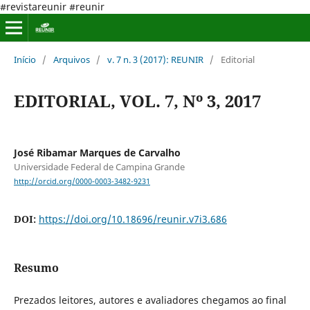
#revistareunir #reunir
Início
/
Arquivos
/
v. 7 n. 3 (2017): REUNIR
/
Editorial
EDITORIAL, VOL. 7, Nº 3, 2017
José Ribamar Marques de Carvalho
Universidade Federal de Campina Grande
http://orcid.org/0000-0003-3482-9231
DOI:
https://doi.org/10.18696/reunir.v7i3.686
Resumo
Prezados leitores, autores e avaliadores chegamos ao final