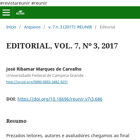
#revistareunir #reunir
Início
/
Arquivos
/
v. 7 n. 3 (2017): REUNIR
/
Editorial
EDITORIAL, VOL. 7, Nº 3, 2017
José Ribamar Marques de Carvalho
Universidade Federal de Campina Grande
http://orcid.org/0000-0003-3482-9231
DOI:
https://doi.org/10.18696/reunir.v7i3.686
Resumo
Prezados leitores, autores e avaliadores chegamos ao final