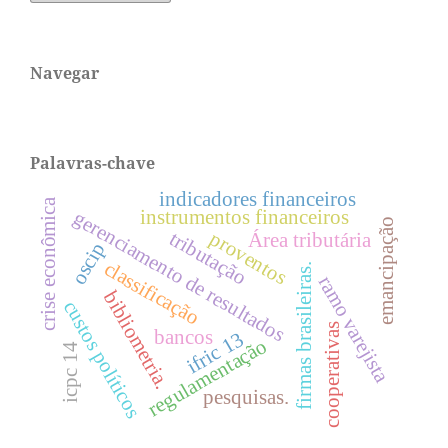
Navegar
Palavras-chave
indicadores financeiros
crise econômica
instrumentos financeiros
gerenciamento de resultados
emancipação
tributação
proventos
Área tributária
oscip
classificação
firmas brasileiras.
ramo varejista
bibliometria.
custos políticos
cooperativas
bancos
ifric 13
regulamentação
icpc 14
pesquisas.