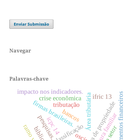
Enviar Submissão
Navegar
Palavras-chave
impacto nos indicadores.
instrumentos financeiros
Área tributária
ifric 13
crise econômica
firmas brasileiras.
estrutura de propriedade
tributação
bancos
agricultura familiar
pesquisas.
icpc 14
classificação
oscip