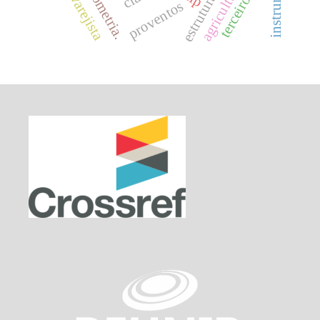
ramo varejista
terceiro setor
bibliometria.
proventos