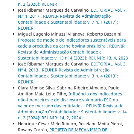
n. 2 (2026): REUNIR
José Ribamar Marques de Carvalho,
EDITORIAL, Vol. 7,
N.º 1, 2017
,
REUNIR Revista de Administração
Contabilidade e Sustentabilidade: v. 7 n. 1 (2017):
REUNIR
Miguel Eugenio Minuzzi Vilanova, Roberto Bazanini,
Proposta de modelo de indicadores sustentáveis para
cadeia produtiva da carne bovina brasileira
,
REUNIR
Revista de Administração Contabilidade e
Sustentabilidade: v. 13 n. 4 (2023): REUNIR: 13, 4, 2023
José Ribamar Marques de Carvalho,
EDITORIAL, Vol. 3,
Nº 4, 2013
,
REUNIR Revista de Administração
Contabilidade e Sustentabilidade: v. 3 n. 4 (2013):
REUNIR
Clara Monise Silva, Sabrina Ribeiro Almeida, Paulo
Amilton Maia Leite Filho,
Influência dos indicadores
não-financeiros e do disclosure voluntário ESG no
valor de mercado das entidades
,
REUNIR Revista de
Administração Contabilidade e Sustentabilidade: v. 14
n. 2 (2024): REUNIR: 14, 2, 2024
Henrique César Melo Ribeiro, Roselane Moita Pierot,
Rosany Corrêa,
PROJETO DE MECANISMO DE