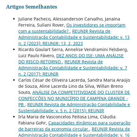
Artigos Semelhantes
Juliane Pacheco, Alessanderson Carvalho, Janaína
Ferreira, Suliani Rover,
Os investidores se importam
com a sustentabilidade?
,
REUNIR Revista de
Administração Contabilidade e Sustentabilidade: v. 13
n. 2 (2023): REUNIR: 13, 2, 2023
Ricardo Goulart Serra, Annelise Vendramini Felsberg,
Luiz Paulo Fávero,
DEZ ANOS DO ISE: UMA ANÁLISE
DO RISCO-RETORNO
,
REUNIR Revista de
Administração Contabilidade e Sustentabilidade: v. 7
n. 2 (2017): REUNIR
Carlos César de Oliveira Lacerda, Sandra Maria Araújo
de Souza, Aline Lacerda Lino da Silva, Willan Breno
Souto,
ANÁLISE DA COMPETITIVIDADE DO CLUSTER DE
CONFECÇÕES NO MUNICÍPIO DE CAMPINA GRANDE -
PB
,
REUNIR Revista de Administração Contabilidade e
Sustentabilidade: v. 5 n. 2 (2015): REUNIR
Irla Maria de Vasconcelos Feitosa Lima, Cláudia
Fabiana Gohr,
Capacidades dinâmicas para superação
de barreiras da economia circular
,
REUNIR Revista de
Administração Contabilidade e Sustentabilidade: v. 16