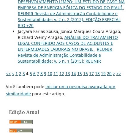
DESENVOLVIMENTO LIMPO: UM ESTUDO DE CASO NA
EMPRESA DE ENERGIA EÓLICA DO ESTADO DO PIAUÍ
,
REUNIR Revista de Administração Contabilidade e
Sustentabilidade: v. 2 n. 2 (2012): EDIÇÃO ESPECIAL
RIO +20
Jacyara Farias Sousa, Jônica Marques Coura Aragão,
Richard Weiny Aragão,
ANÁLISE DO TRATAMENTO
LEGAL CONFERIDO AOS CASOS DE ACIDENTES E
ENFERMIDADES LABORAIS NO BRASIL
,
REUNIR
Revista de Administração Contabilidade e
Sustentabilidade: v. 5 n. 1 (2015): REUNIR
<<
<
1
2
3
4
5
6
7
8
9
10
11
12
13
14
15
16
17
18
19
20
>
>>
Você também pode
iniciar uma pesquisa avançada por
similaridade
para este artigo.
Edição Atual