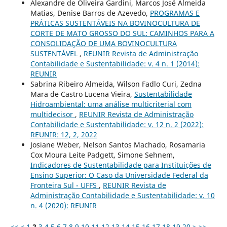
Alexandre de Oliveira Gardini, Marcos José Almeida
Matias, Denise Barros de Azevedo,
PROGRAMAS E
PRÁTICAS SUSTENTÁVEIS NA BOVINOCULTURA DE
CORTE DE MATO GROSSO DO SUL: CAMINHOS PARA A
CONSOLIDAÇÃO DE UMA BOVINOCULTURA
SUSTENTÁVEL
,
REUNIR Revista de Administração
Contabilidade e Sustentabilidade: v. 4 n. 1 (2014):
REUNIR
Sabrina Ribeiro Almeida, Wilson Fadlo Curi, Zedna
Mara de Castro Lucena Vieira,
Sustentabilidade
Hidroambiental: uma análise multicriterial com
multidecisor
,
REUNIR Revista de Administração
Contabilidade e Sustentabilidade: v. 12 n. 2 (2022):
REUNIR: 12, 2, 2022
Josiane Weber, Nelson Santos Machado, Rosamaria
Cox Moura Leite Padgett, Simone Sehnem,
Indicadores de Sustentabilidade para Instituições de
Ensino Superior: O Caso da Universidade Federal da
Fronteira Sul - UFFS
,
REUNIR Revista de
Administração Contabilidade e Sustentabilidade: v. 10
n. 4 (2020): REUNIR
<<
<
1
2
3
4
5
6
7
8
9
10
11
12
13
14
15
16
17
18
19
20
>
>>