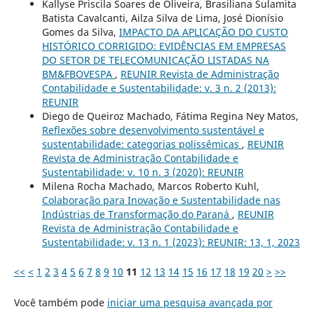
Kallyse Priscila Soares de Oliveira, Brasiliana Sulamita
Batista Cavalcanti, Ailza Silva de Lima, José Dionísio
Gomes da Silva,
IMPACTO DA APLICAÇÃO DO CUSTO
HISTÓRICO CORRIGIDO: EVIDÊNCIAS EM EMPRESAS
DO SETOR DE TELECOMUNICAÇÃO LISTADAS NA
BM&FBOVESPA
,
REUNIR Revista de Administração
Contabilidade e Sustentabilidade: v. 3 n. 2 (2013):
REUNIR
Diego de Queiroz Machado, Fátima Regina Ney Matos,
Reflexões sobre desenvolvimento sustentável e
sustentabilidade: categorias polissêmicas
,
REUNIR
Revista de Administração Contabilidade e
Sustentabilidade: v. 10 n. 3 (2020): REUNIR
Milena Rocha Machado, Marcos Roberto Kuhl,
Colaboração para Inovação e Sustentabilidade nas
Indústrias de Transformação do Paraná
,
REUNIR
Revista de Administração Contabilidade e
Sustentabilidade: v. 13 n. 1 (2023): REUNIR: 13, 1, 2023
<<
<
1
2
3
4
5
6
7
8
9
10
11
12
13
14
15
16
17
18
19
20
>
>>
Você também pode
iniciar uma pesquisa avançada por