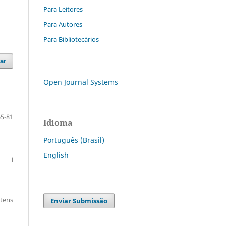
Para Leitores
Para Autores
Para Bibliotecários
ar
Open Journal Systems
65-81
Idioma
Português (Brasil)
English
i
itens
Enviar Submissão