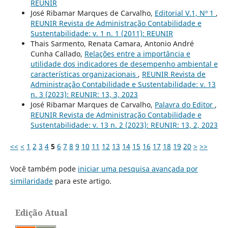
REUNIR
José Ribamar Marques de Carvalho,
Editorial V.1, Nº 1
,
REUNIR Revista de Administração Contabilidade e
Sustentabilidade: v. 1 n. 1 (2011): REUNIR
Thais Sarmento, Renata Camara, Antonio André
Cunha Callado,
Relações entre a importância e
utilidade dos indicadores de desempenho ambiental e
características organizacionais
,
REUNIR Revista de
Administração Contabilidade e Sustentabilidade: v. 13
n. 3 (2023): REUNIR: 13, 3, 2023
José Ribamar Marques de Carvalho,
Palavra do Editor
,
REUNIR Revista de Administração Contabilidade e
Sustentabilidade: v. 13 n. 2 (2023): REUNIR: 13, 2, 2023
<<
<
1
2
3
4
5
6
7
8
9
10
11
12
13
14
15
16
17
18
19
20
>
>>
Você também pode
iniciar uma pesquisa avançada por
similaridade
para este artigo.
Edição Atual