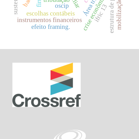
estrutura de propriedade
crise econômica
oscip
ifric 13
escolhas contábeis
instrumentos financeiros
efeito framing.