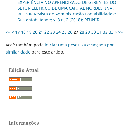
EXPERIÊNCIA NO APRENDIZADO DE GERENTES DO
SETOR ELÉTRICO DE UMA CAPITAL NORDESTINA
,
REUNIR Revista de Administração Contabilidade e
Sustentabilidade: v. 8 n. 2 (2018): REUNIR
<<
<
17
18
19
20
21
22
23
24
25
26
27
28
29
30
31
32
33
>
>>
Você também pode
iniciar uma pesquisa avançada por
similaridade
para este artigo.
Edição Atual
Informações