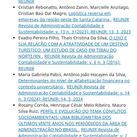
REUNIR
Cristian Rebonatto, Antônio Zanin, Marcielle Anzilago,
Cristian Baú Dal Magro,
Logística reversa em
empresas da região oeste de Santa Catarina
,
REUNIR
Revista de Administração Contabilidade e
Sustentabilidade: v. 13 n. 3 (2023): REUNIR: 13, 3, 2023
Evadio Pereira Filho, Thaís Cristina Da Silva,
O LIXO E
SUA RELAÇÃO COM A ATRATIVIDADE DE UM DESTINO
TURÍSTICO: UM ESTUDO DE CASO EM TIBAU DO
NORTE/RN
,
REUNIR Revista de Administração
Contabilidade e Sustentabilidade: v. 6 n. 3 (2016):
REUNIR
Maria Gabriela Pabis, Antônio João Hocayen da Silva,
Determinantes do nível de alfabetização financeira no
contexto universitário
,
REUNIR Revista de
Administração Contabilidade e Sustentabilidade: v. 14
n. 3 (2024): REUNIR: 14, 3, 2024
Rosany Corrêa, Henrique César Melo Ribeiro, Mauro
Silva Ruiz,
PERFIL E EVOLUÇÃO DO TEMA CONFLITOS
SOCIOAMBIENTAIS: UMA BIBLIOMETRIA DOS
ÚLTIMOS VINTE ANOS NOS PERIÓDICOS DA ÁREA DE
ADMINISTRAÇÃO NO BRASIL
,
REUNIR Revista de
Administração Contabilidade e Sustentabilidade: v. 2