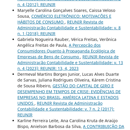
n. 4 (2012): REUNIR
Maryelle Carolina Gonçalves Soares, Caissa Veloso
Sousa,
COMÉRCIO ELETRÔNICO: MOTIVAÇÕES E
HÁBITOS DE CONSUMO
,
REUNIR Revista de
Administração Contabilidade e Sustentabilidade: v. 8
n. 1 (2018): REUNIR
Gabriela Nogueira Rauber, Vérica Freitas, Verônica
Angélica Freitas de Paula,
A Percepção dos
Consumidores Quanto à Propaganda Ecológica de
Empresas de Bens de Consumo
,
REUNIR Revista de
Administração Contabilidade e Sustentabilidade: v. 13
n. 4 (2023): REUNIR: 13, 4, 2023
Dermeval Martins Borges Junior, Lucas Alves Duarte
de Sarvas, Juliana Rodrigues Oliveira, Kárem Cristina
de Sousa Ribeiro,
GESTÃO DO CAPITAL DE GIRO E
DESEMPENHO EM TEMPOS DE CRISE: EVIDÊNCIAS DE
EMPRESAS NO BRASIL, AMÉRICA LATINA E ESTADOS
UNIDOS
,
REUNIR Revista de Administração
Contabilidade e Sustentabilidade: v. 7 n. 2 (2017):
REUNIR
Karline Ferreira Leite, Ana Carolina Kruta de Araújo
Bispo, Anielson Barbosa da Silva,
A CONTRIBUIÇÃO DA