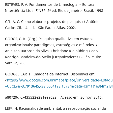
ESTEVES, F. A. Fundamentos de Limnologia. – Editora
Interciência Ltda: FINEP, 2ª ed; Rio de Janeiro, Brasil. 1998
GIL, A. C. Como elaborar projetos de pesquisa / Antônio
Carlos Gil. - 4. ed. - São Paulo: Atlas, 2002.
GODÓI, C. K. (Org.) Pesquisa qualitativa em estudos
organizacionais: paradigmas, estratégias e métodos. /
Anielson Barbosa da Silva, Christiane Kleinübing Godoi,
Rodrigo Bandeira-de-Mello (Organizadores) – São Paulo:
Saraiva, 2006.
GOOGLE EARTH. Imagens da internet. Disponível em:
<
https://www.google.com.br/maps/place/Universidade+Esta
+UECE/@-3.7913645,-38.5604198,1573m/data=!3m1!1e3!4m2!3
a80729d:0x435522e281ee9632>. Acesso em: 30 nov. 2015.
LEFF, H. Racionalidade ambiental: a reapropriação social da