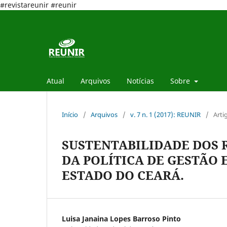
#revistareunir #reunir
Atual
Arquivos
Notícias
Sobre
Início
/
Arquivos
/
v. 7 n. 1 (2017): REUNIR
/
Arti
SUSTENTABILIDADE DOS R
DA POLÍTICA DE GESTÃO
ESTADO DO CEARÁ.
Luisa Janaina Lopes Barroso Pinto