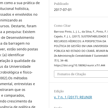
em como a sua prática de
Publicado
tucional holística,
2017-07-01
essados e envolvidos no
minimizando as
Como Citar
ursos. Destarte, foram
a a pesquisa: Existem
Barroso Pinto, L. J. L., da Silva, F., Pinto, F. 
Cajado, F. J. L. (2017). SUSTENTABILIDADE
no de Desenvolvimento
RECURSOS HÍDRICOS: A PERSPECTIVA DA
gua da barragem no
POLÍTICA DE GESTÃO EM UMA UNIVERSID
ver, estão sendo postas
PÚBLICA NO ESTADO DO CEARÁ.
REUNIR Re
 (a) identificar
De Administração Contabilidade E Sustentabil
relação à qualidade da
7
(1), 34–48.
https://doi.org/10.18696/reunir.v7i1.444
us da Universidade
obiológica e físico-
Fomatos de Citação
2002).Os métodos
umental, entrevistas e
mostraram que os
Edição
s e comparados,
v. 7 n. 1 (2017): REUNIR
ando crescimento da
usência de política de
Seção