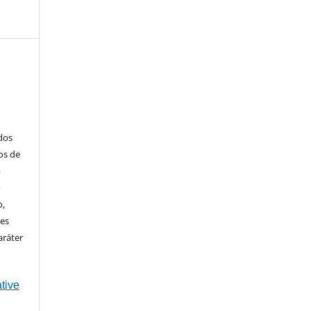
ados
os de
m
o
o,
ões
aráter
tive