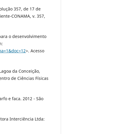
ução 357, de 17 de
iente-CONAMA, v. 357,
para o desenvolvimento
m:
ema=1&doc=12
>. Acesso
 Lagoa da Conceição,
ntro de Ciências Físicas
rfo e faca. 2012 - São
ora Interciência Ltda: