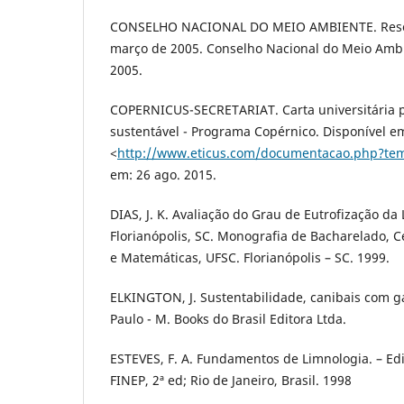
CONSELHO NACIONAL DO MEIO AMBIENTE. Resol
março de 2005. Conselho Nacional do Meio Amb
2005.
COPERNICUS-SECRETARIAT. Carta universitária 
sustentável - Programa Copérnico. Disponível e
<
http://www.eticus.com/documentacao.php?t
em: 26 ago. 2015.
DIAS, J. K. Avaliação do Grau de Eutrofização da
Florianópolis, SC. Monografia de Bacharelado, Ce
e Matemáticas, UFSC. Florianópolis – SC. 1999.
ELKINGTON, J. Sustentabilidade, canibais com ga
Paulo - M. Books do Brasil Editora Ltda.
ESTEVES, F. A. Fundamentos de Limnologia. – Edit
FINEP, 2ª ed; Rio de Janeiro, Brasil. 1998