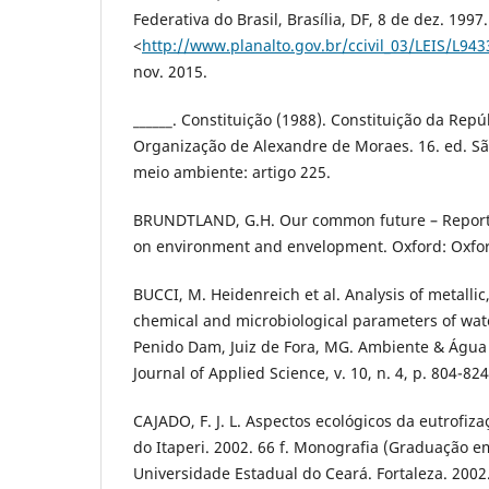
Federativa do Brasil, Brasília, DF, 8 de dez. 199
<
http://www.planalto.gov.br/ccivil_03/LEIS/L94
nov. 2015.
______. Constituição (1988). Constituição da Repú
Organização de Alexandre de Moraes. 16. ed. São
meio ambiente: artigo 225.
BRUNDTLAND, G.H. Our common future – Report
on environment and envelopment. Oxford: Oxford
BUCCI, M. Heidenreich et al. Analysis of metallic,
chemical and microbiological parameters of wate
Penido Dam, Juiz de Fora, MG. Ambiente & Água -
Journal of Applied Science, v. 10, n. 4, p. 804-824
CAJADO, F. J. L. Aspectos ecológicos da eutrofi
do Itaperi. 2002. 66 f. Monografia (Graduação em
Universidade Estadual do Ceará. Fortaleza. 2002