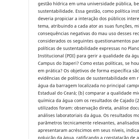
gestão hídrica em uma universidade pública, b
sustentabilidade. Essa gestão, como política insti
deveria propiciar a interação dos públicos inter
tema, atribuindo a cada ator as suas funções, 
consequências negativas do mau uso desses rec
considerados os seguintes questionamentos par
políticas de sustentabilidade expressas no Pla
Institucional (PDI) para gerir a qualidade da á
Campus do Itaperi? Como estas políticas, se hou
em prática? Os objetivos de forma específica são:
evidências de políticas de sustentabilidade em 
água da barragem localizada no principal camp
Estadual do Ceará; (b) comparar a qualidade micr
química da água com os resultados de Cajado (
utilizados foram: observação direta, análise doc
análises laboratoriais da água. Os resultados 
parâmetros tecnicamente relevantes, analisado
apresentaram acréscimos em seus níveis, indic
poluição da água, ratificando a constatação de a