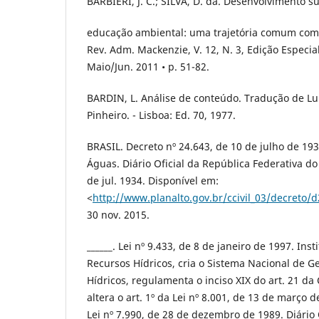
BARBIERI, J. C.; SILVA, D. da. Desenvolvimento s
educação ambiental: uma trajetória comum com 
Rev. Adm. Mackenzie, V. 12, N. 3, Edição Especial
Maio/Jun. 2011 • p. 51-82.
BARDIN, L. Análise de conteúdo. Tradução de Lu
Pinheiro. - Lisboa: Ed. 70, 1977.
BRASIL. Decreto nº 24.643, de 10 de julho de 19
Águas. Diário Oficial da República Federativa do 
de jul. 1934. Disponível em:
<
http://www.planalto.gov.br/ccivil_03/decreto/
30 nov. 2015.
______. Lei nº 9.433, de 8 de janeiro de 1997. Inst
Recursos Hídricos, cria o Sistema Nacional de 
Hídricos, regulamenta o inciso XIX do art. 21 da 
altera o art. 1º da Lei nº 8.001, de 13 de março 
Lei nº 7.990, de 28 de dezembro de 1989. Diário 