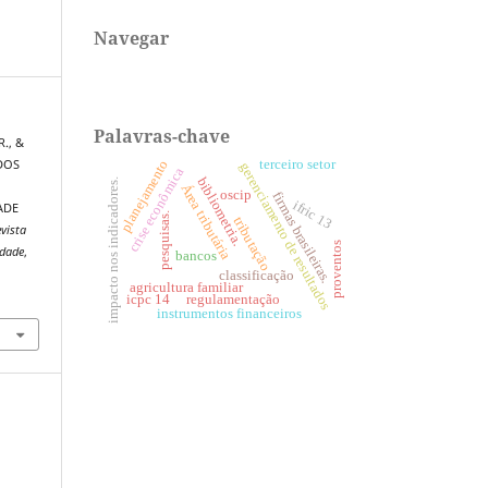
Navegar
Palavras-chave
R., &
planejamento
terceiro setor
 DOS
gerenciamento de resultados
crise econômica
bibliometria.
impacto nos indicadores.
Área tributária
oscip
firmas brasileiras.
ifric 13
ADE
pesquisas.
tributação
vista
proventos
idade
,
bancos
classificação
agricultura familiar
icpc 14
regulamentação
instrumentos financeiros