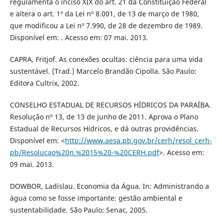
regulamenta o inciso XIX do art. 21 da Constituição Federal
e altera o art. 1º da Lei nº 8.001, de 13 de março de 1980,
que modificou a Lei nº 7.990, de 28 de dezembro de 1989.
Disponível em: . Acesso em: 07 mai. 2013.
CAPRA, Fritjof. As conexões ocultas: ciência para uma vida
sustentável. (Trad.) Marcelo Brandão Cipolla. São Paulo:
Editora Cultrix, 2002.
CONSELHO ESTADUAL DE RECURSOS HÍDRICOS DA PARAÍBA.
Resolução nº 13, de 13 de junho de 2011. Aprova o Plano
Estadual de Recursos Hídricos, e dá outras providências.
Disponível em: <
http://www.aesa.pb.gov.br/cerh/resol_cerh-
pb/Resolucao%20n.%2015%20-%20CERH.pdf
>. Acesso em:
09 mai. 2013.
DOWBOR, Ladislau. Economia da Água. In: Administrando a
água como se fosse importante: gestão ambiental e
sustentabilidade. São Paulo: Senac, 2005.