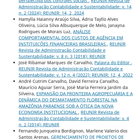
perspectiva dos controles sociais
,
REUNIR Revista de
Administração Contabilidade e Sustentabilidade: v. 14
n. 2 (2024): REUNIR: 14, 2, 2024
Hamylla Haianny Araújo Silva, Ádria Tayllo Alves
Oliveira, Lúcia Silva Albuquerque de Melo, Janayna
Rodrigues de Morais Luz,
ANÁLISE
COMPORTAMENTAL DOS CUSTOS DE AGÊNCIA EM
INSTITUIÇÕES FINANCEIRAS BRASILEIRAS
,
REUNIR
Revista de Administração Contabilidade e
Sustentabilidade: v. 8 n. 3 (2018): REUNIR
José Ribamar Marques de Carvalho,
Palavra do Editor
,
REUNIR Revista de Administração Contabilidade e
Sustentabilidade: v. 12 n. 4 (2022): REUNIR: 12, 4, 2022
André Cutrim Carvalho, David Ferreira Carvalho,
Maurício Aguiar Serra, José Maria Ferreira Jardim da
Silveira,
EXPANSÃO DA FRONTEIRA AGROPECUÁRIA E A
DINÂMICA DO DESMATAMENTO FLORESTAL NA
AMAZÔNIA PARAENSE SOB A ÓTICA DA NOVA
ECONOMIA INSTITUCIONAL
,
REUNIR Revista de
Administração Contabilidade e Sustentabilidade: v. 4
n. 2 (2014): REUNIR
Fernando Junqueira Bordignon, Marlene Valerio dos
Santos Arenas,
GERENCIAMENTO DE PROJETOS DE