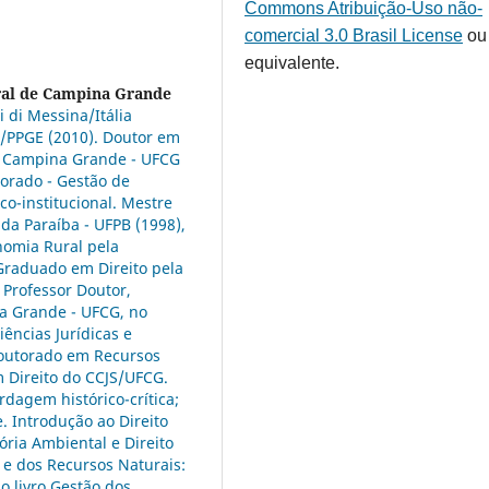
Commons Atribuição-Uso não-
comercial 3.0 Brasil License
ou
equivalente.
ral de Campina Grande
i di Messina/Itália
/PPGE (2010). Doutor em
e Campina Grande - UFCG
torado - Gestão de
co-institucional. Mestre
 da Paraíba - UFPB (1998),
nomia Rural pela
 Graduado em Direito pela
 Professor Doutor,
na Grande - UFCG, no
ências Jurídicas e
Doutorado em Recursos
 Direito do CCJS/UFCG.
rdagem histórico-crítica;
. Introdução ao Direito
ória Ambiental e Direito
l e dos Recursos Naturais:
o livro Gestão dos