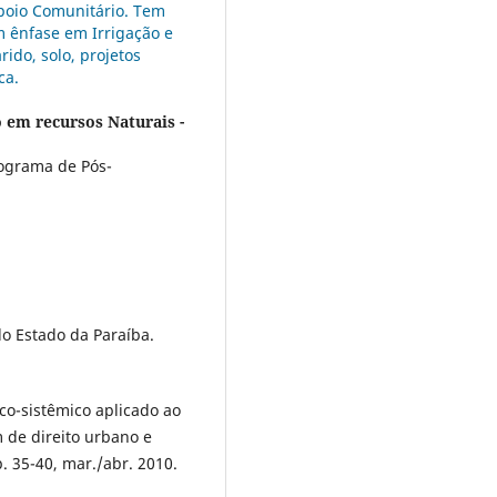
poio Comunitário. Tem
m ênfase em Irrigação e
do, solo, projetos
ica.
em recursos Naturais -
rograma de Pós-
o Estado da Paraíba.
o-sistêmico aplicado ao
m de direito urbano e
p. 35-40, mar./abr. 2010.