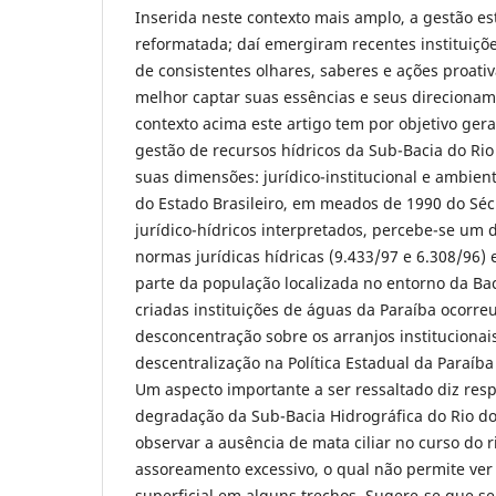
Inserida neste contexto mais amplo, a gestão e
reformatada; daí emergiram recentes instituiç
de consistentes olhares, saberes e ações proativ
melhor captar suas essências e seus direciona
contexto acima este artigo tem por objetivo geral:
gestão de recursos hídricos da Sub-Bacia do Rio
suas dimensões: jurídico-institucional e ambient
do Estado Brasileiro, em meados de 1990 do Sécu
jurídico-hídricos interpretados, percebe-se um
normas jurídicas hídricas (9.433/97 e 6.308/96)
parte da população localizada no entorno da Bac
criadas instituições de águas da Paraíba ocorr
desconcentração sobre os arranjos institucionai
descentralização na Política Estadual da Paraíba
Um aspecto importante a ser ressaltado diz resp
degradação da Sub-Bacia Hidrográfica do Rio d
observar a ausência de mata ciliar no curso do r
assoreamento excessivo, o qual não permite ver
superficial em alguns trechos. Sugere-se que s