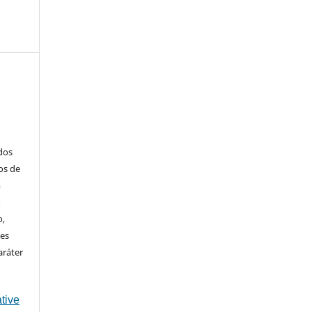
ados
os de
m
o
o,
ões
aráter
tive