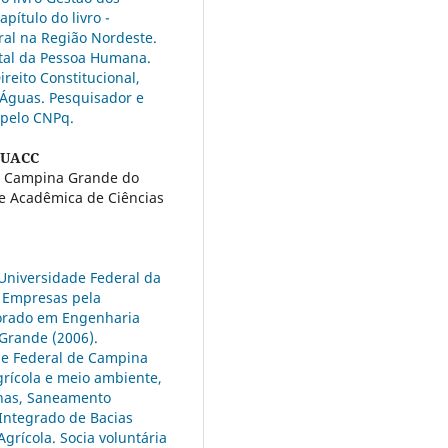
pítulo do livro -
ral na Região Nordeste.
ntal da Pessoa Humana.
reito Constitucional,
e Águas. Pesquisador e
 pelo CNPq.
/UACC
de Campina Grande do
de Acadêmica de Ciências
Universidade Federal da
 Empresas pela
torado em Engenharia
Grande (2006).
de Federal de Campina
ícola e meio ambiente,
inas, Saneamento
Integrado de Bacias
grícola. Socia voluntária