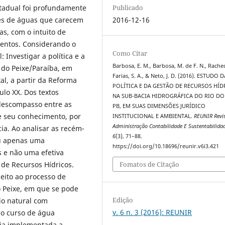
stadual foi profundamente
Publicado
ões de águas que carecem
2016-12-16
as, com o intuito de
mentos. Considerando o
Como Citar
 Investigar a política e a
Barbosa, E. M., Barbosa, M. de F. N., Rache
 do Peixe/Paraíba, em
Farias, S. A., & Neto, J. D. (2016). ESTUDO 
al, a partir da Reforma
POLÍTICA E DA GESTÃO DE RECURSOS HÍD
lo XX. Dos textos
NA SUB-BACIA HIDROGRÁFICA DO RIO DO 
 descompasso entre as
PB, EM SUAS DIMENSÕES JURÍDICO
 e seu conhecimento, por
INSTITUCIONAL E AMBIENTAL.
REUNIR Revi
Administração Contabilidade E Sustentabilida
ia. Ao analisar as recém-
6
(3), 71–88.
eu apenas uma
https://doi.org/10.18696/reunir.v6i3.421
s e não uma efetiva
Fomatos de Citação
 de Recursos Hídricos.
eito ao processo de
o Peixe, em que se pode
Edição
io natural com
v. 6 n. 3 (2016): REUNIR
 o curso de água
eja implementada a