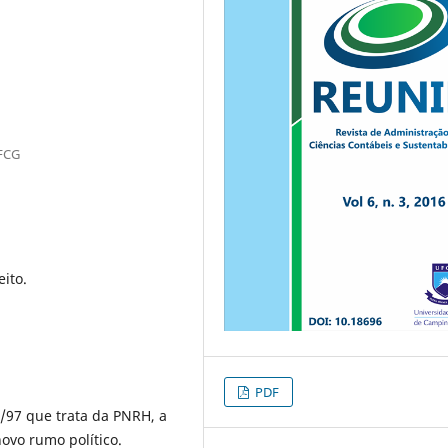
UFCG
eito.
PDF
3/97 que trata da PNRH, a
ovo rumo político.