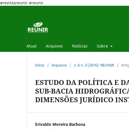
#revistareunir #reunir
Atual
Arquivos
Notícias
Sobre
Início
/
Arquivos
/
v. 6 n. 3 (2016): REUNIR
/
Arti
ESTUDO DA POLÍTICA E D
SUB-BACIA HIDROGRÁFICA 
DIMENSÕES JURÍDICO INS
Erivaldo Moreira Barbosa