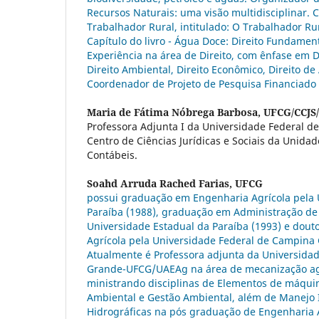
Recursos Naturais: uma visão multidisciplinar. Ca
Trabalhador Rural, intitulado: O Trabalhador Ru
Capítulo do livro - Água Doce: Direito Fundame
Experiência na área de Direito, com ênfase em Di
Direito Ambiental, Direito Econômico, Direito d
Coordenador de Projeto de Pesquisa Financiado
Maria de Fátima Nóbrega Barbosa,
UFCG/CCJS
Professora Adjunta I da Universidade Federal 
Centro de Ciências Jurídicas e Sociais da Unida
Contábeis.
Soahd Arruda Rached Farias,
UFCG
possui graduação em Engenharia Agrícola pela 
Paraíba (1988), graduação em Administração de
Universidade Estadual da Paraíba (1993) e dou
Agrícola pela Universidade Federal de Campina 
Atualmente é Professora adjunta da Universida
Grande-UFCG/UAEAg na área de mecanização agr
ministrando disciplinas de Elementos de máqu
Ambiental e Gestão Ambiental, além de Manejo 
Hidrográficas na pós graduação de Engenharia A