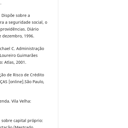
.
. Dispõe sobre a
ara a seguridade social, o
providências. Diário
 de dezembro, 1996.
chael C. Administração
e Loureiro Guimarães
o: Atlas, 2001.
ação de Risco de Crédito
S [online].São Paulo,
enda. Vila Velha:
 sobre capital próprio:
rtação (Mestrado,