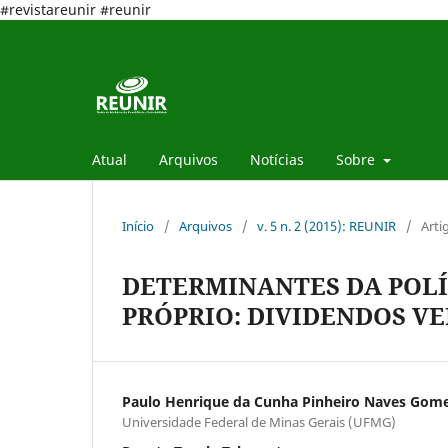
#revistareunir #reunir
Atual
Arquivos
Notícias
Sobre
Início
/
Arquivos
/
v. 5 n. 2 (2015): REUNIR
/
Arti
DETERMINANTES DA POLÍ
PRÓPRIO: DIVIDENDOS VE
Paulo Henrique da Cunha Pinheiro Naves Gom
Universidade Federal de Minas Gerais (UFMG)