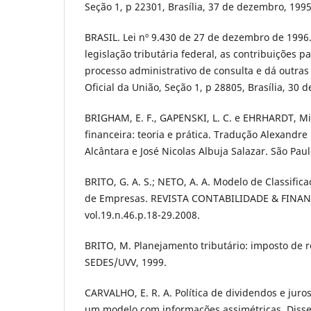
Seção 1, p 22301, Brasília, 37 de dezembro, 1995
BRASIL. Lei nº 9.430 de 27 de dezembro de 1996
legislação tributária federal, as contribuições p
processo administrativo de consulta e dá outras 
Oficial da União, Seção 1, p 28805, Brasília, 30
BRIGHAM, E. F., GAPENSKI, L. C. e EHRHARDT, Mi
financeira: teoria e prática. Tradução Alexandr
Alcântara e José Nicolas Albuja Salazar. São Paul
BRITO, G. A. S.; NETO, A. A. Modelo de Classific
de Empresas. REVISTA CONTABILIDADE & FINANÇA
vol.19.n.46.p.18-29.2008.
BRITO, M. Planejamento tributário: imposto de r
SEDES/UVV, 1999.
CARVALHO, E. R. A. Política de dividendos e juros
um modelo com informações assimétricas. Disse