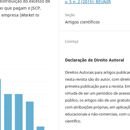
istribuição do excesso de
v. 5 n. 2 (2015): REUNIR
sas que pagam o JSCP,
Seção
 empresa (
Market to
Artigos científicos
Licença
Declaração de Direito Autoral
Direitos Autorais para artigos public
nesta revista são do autor, com direit
primeira publicação para a revista. E
virtude de ser um periódico de acess
público, os artigos são de uso gratuit
com atribuições próprias, em aplicaç
educacionais e não-comerciais, com c
científico.