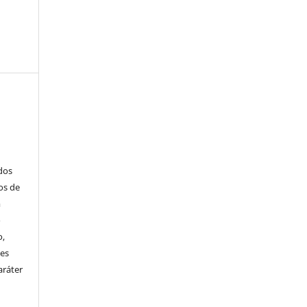
ados
os de
m
o
o,
ões
aráter