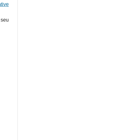
tive
 seu