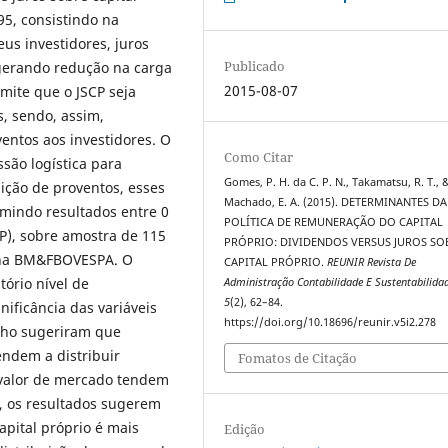
995, consistindo na
us investidores, juros
Publicado
 gerando redução na carga
2015-08-07
rmite que o JSCP seja
, sendo, assim,
entos aos investidores. O
Como Citar
são logística para
Gomes, P. H. da C. P. N., Takamatsu, R. T., 
uição de proventos, esses
Machado, E. A. (2015). DETERMINANTES DA
mindo resultados entre 0
POLÍTICA DE REMUNERAÇÃO DO CAPITAL
CP), sobre amostra de 115
PRÓPRIO: DIVIDENDOS VERSUS JUROS SO
s na BM&FBOVESPA. O
CAPITAL PRÓPRIO.
REUNIR Revista De
tório nível de
Administração Contabilidade E Sustentabilida
5
(2), 62–84.
gnificância das variáveis
https://doi.org/10.18696/reunir.v5i2.278
alho sugeriram que
endem a distribuir
Fomatos de Citação
o valor de mercado tendem
, os resultados sugerem
pital próprio é mais
Edição