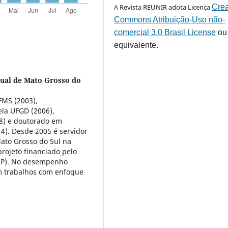
A Revista REUNIR adota Licença
Crea
Commons Atribuição-Uso não-
comercial 3.0 Brasil License
ou
equivalente.
dual de Mato Grosso do
FMS (2003),
ela UFGD (2006),
8) e doutorado em
4). Desde 2005 é servidor
Mato Grosso do Sul na
rojeto financiado pelo
EP). No desempenho
m trabalhos com enfoque