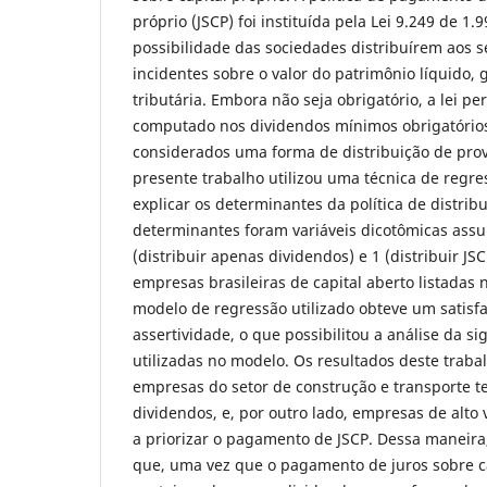
próprio (JSCP) foi instituída pela Lei 9.249 de 1.
possibilidade das sociedades distribuírem aos se
incidentes sobre o valor do patrimônio líquido,
tributária. Embora não seja obrigatório, a lei pe
computado nos dividendos mínimos obrigatórios
considerados uma forma de distribuição de prov
presente trabalho utilizou uma técnica de regres
explicar os determinantes da política de distrib
determinantes foram variáveis dicotômicas assu
(distribuir apenas dividendos) e 1 (distribuir JS
empresas brasileiras de capital aberto listada
modelo de regressão utilizado obteve um satisfa
assertividade, o que possibilitou a análise da si
utilizadas no modelo. Os resultados deste trab
empresas do setor de construção e transporte t
dividendos, e, por outro lado, empresas de alt
a priorizar o pagamento de JSCP. Dessa maneira
que, uma vez que o pagamento de juros sobre ca