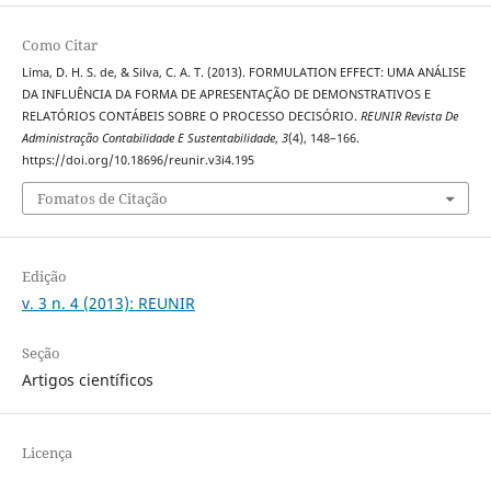
Como Citar
Lima, D. H. S. de, & Silva, C. A. T. (2013). FORMULATION EFFECT: UMA ANÁLISE
DA INFLUÊNCIA DA FORMA DE APRESENTAÇÃO DE DEMONSTRATIVOS E
RELATÓRIOS CONTÁBEIS SOBRE O PROCESSO DECISÓRIO.
REUNIR Revista De
Administração Contabilidade E Sustentabilidade
,
3
(4), 148–166.
https://doi.org/10.18696/reunir.v3i4.195
Fomatos de Citação
Edição
v. 3 n. 4 (2013): REUNIR
Seção
Artigos científicos
Licença