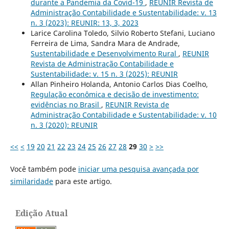
durante a Pandemia da Covid-19
,
REUNIR Revista de
Administração Contabilidade e Sustentabilidade: v. 13
n. 3 (2023): REUNIR: 13, 3, 2023
Larice Carolina Toledo, Silvio Roberto Stefani, Luciano
Ferreira de Lima, Sandra Mara de Andrade,
Sustentabilidade e Desenvolvimento Rural
,
REUNIR
Revista de Administração Contabilidade e
Sustentabilidade: v. 15 n. 3 (2025): REUNIR
Allan Pinheiro Holanda, Antonio Carlos Dias Coelho,
Regulação econômica e decisão de investimento:
evidências no Brasil
,
REUNIR Revista de
Administração Contabilidade e Sustentabilidade: v. 10
n. 3 (2020): REUNIR
<<
<
19
20
21
22
23
24
25
26
27
28
29
30
>
>>
Você também pode
iniciar uma pesquisa avançada por
similaridade
para este artigo.
Edição Atual