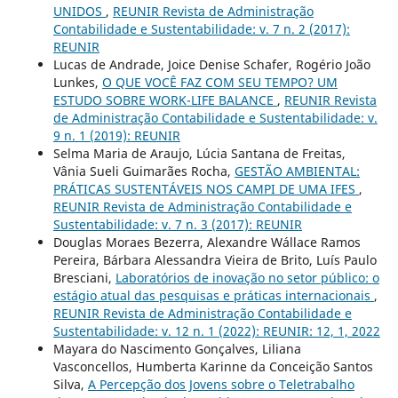
UNIDOS
,
REUNIR Revista de Administração
Contabilidade e Sustentabilidade: v. 7 n. 2 (2017):
REUNIR
Lucas de Andrade, Joice Denise Schafer, Rogério João
Lunkes,
O QUE VOCÊ FAZ COM SEU TEMPO? UM
ESTUDO SOBRE WORK-LIFE BALANCE
,
REUNIR Revista
de Administração Contabilidade e Sustentabilidade: v.
9 n. 1 (2019): REUNIR
Selma Maria de Araujo, Lúcia Santana de Freitas,
Vânia Sueli Guimarães Rocha,
GESTÃO AMBIENTAL:
PRÁTICAS SUSTENTÁVEIS NOS CAMPI DE UMA IFES
,
REUNIR Revista de Administração Contabilidade e
Sustentabilidade: v. 7 n. 3 (2017): REUNIR
Douglas Moraes Bezerra, Alexandre Wállace Ramos
Pereira, Bárbara Alessandra Vieira de Brito, Luís Paulo
Bresciani,
Laboratórios de inovação no setor público: o
estágio atual das pesquisas e práticas internacionais
,
REUNIR Revista de Administração Contabilidade e
Sustentabilidade: v. 12 n. 1 (2022): REUNIR: 12, 1, 2022
Mayara do Nascimento Gonçalves, Liliana
Vasconcellos, Humberta Karinne da Conceição Santos
Silva,
A Percepção dos Jovens sobre o Teletrabalho