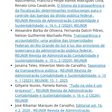
Nascimento, Francisco Felipe Ramos Rodrigues Lima,
Renato Lima Cavalcante,
O timing da transparência e
da fiscalização: determinantes institucionais para o
controle das bandas da dívida pública federal
,
REUNIR Revista de Administração Contabilidade e
Sustentabilidade: v. 16 n. 2 (2026): REUNIR
Alexandre Borba de Oliveira, Fernanda Dalcin Flôres,
Nelson Guilherme Machado Pinto,
Transparência e
accountability: uma análise das Universidades
Federais do Rio Grande do Sul à luz dos princípios de
governança da administração pública federal
,
REUNIR Revista de Administração Contabilidade e
Sustentabilidade: v. 10 n. 2 (2020): REUNIR
Janaina Teles, Kleverton Melo de Carvalho,
Taxonomia
da transparência pública
,
REUNIR Revista de
Administração Contabilidade e Sustentabilidade: v. 15
n. 1 (2025): REUNIR: 15, 1, 2025
Gillyane Nunes, Pamela Ramos,
“Tudo na vida é um
processo!”
,
REUNIR Revista de Administração
Contabilidade e Sustentabilidade: v. 16 n. 2 (2026):
REUNIR
José Ribamar Marques de Carvalho,
Editorial vol. 16,
n.2, 2026
,
REUNIR Revista de Administração