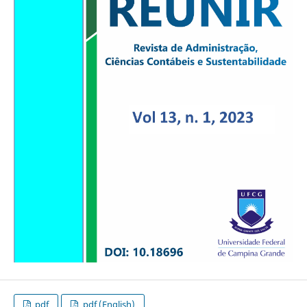
pdf
pdf (English)