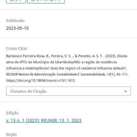
Publicado
2023-05-10
Como Citar
Bartasson Ferreira Rosa, B., Pereira, V. S. ., & Penedo, A. S. T. . (2023). Dívida
ativa de IPTU do Município de Uberlândia/MG: a região de residência
influencia a inadimplência? does the region of residence influence default?.
REUNIR Revista De Administração Contabilidade E Sustentabilidade
,
13
(1), 95–111.
https://doi.org/10.18696/reunir.v13i1.1413
Fomatos de Citação
Edição
v. 13 n. 1 (2023): REUNIR: 13, 1, 2023
Seção