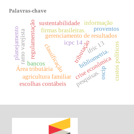
Palavras-chave
regulamentação
informação
sustentabilidade
proventos
planejamento
firmas brasileiras.
ramo varejista
gerenciamento de resultados
tributação
icpc 14
ifric 13
custos políticos
classificação
bibliometria.
crise econômica
bancos
Área tributária
oscip
pesquisas.
agricultura familiar
escolhas contábeis