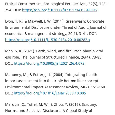
Ethical Consumerism. Sociological Perspectives, 62(5), 728–
754. DOI:
https://doi.org/10.1177/0731121419849095
Lyon, T. P., & Maxwell, J. W. (2011). Greenwash: Corporate
Environmental Disclosure under Threat of Audit. Journal of
economics & management strategy, 20(1), 3–41. DOI:
https://doi.org/10.1111/j.1530-9134.2010.00282.x
Mah, S. K. (2021). Earth, wind, and fire: Pace plays a vital
esg role. The Journal of Structured Finance, 26(4), 73-85.
DOI:
https://doi.org/10.3905/jsf.2021.26.4.073
Mahoney, M., & Potter, J.-L. (2004). Integrating health
impact assessment into the triple bottom line concept.
Environmental Impact Assessment Review, 24(2), 151–160.
DOI:
https://doi.org/10.1016/j.eiar.2003.10.005
Marquis, C., Toffel, M. W., & Zhou, Y. (2016). Scrutiny,
Norms, and Selective Disclosure: A Global Study of