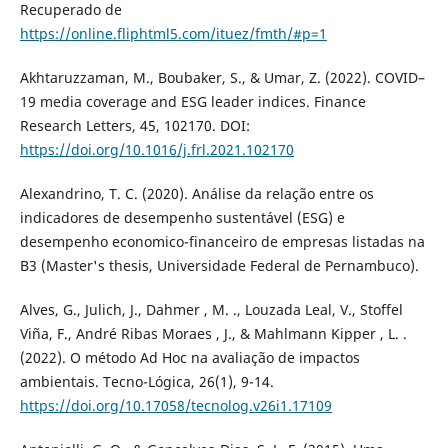
Recuperado de
https://online.fliphtml5.com/ituez/fmth/#p=1
Akhtaruzzaman, M., Boubaker, S., & Umar, Z. (2022). COVID–
19 media coverage and ESG leader indices. Finance
Research Letters, 45, 102170. DOI:
https://doi.org/10.1016/j.frl.2021.102170
Alexandrino, T. C. (2020). Análise da relação entre os
indicadores de desempenho sustentável (ESG) e
desempenho economico-financeiro de empresas listadas na
B3 (Master's thesis, Universidade Federal de Pernambuco).
Alves, G., Julich, J., Dahmer , M. ., Louzada Leal, V., Stoffel
Viña, F., André Ribas Moraes , J., & Mahlmann Kipper , L. .
(2022). O método Ad Hoc na avaliação de impactos
ambientais. Tecno-Lógica, 26(1), 9-14.
https://doi.org/10.17058/tecnolog.v26i1.17109