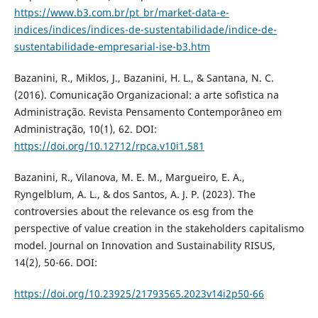
https://www.b3.com.br/pt_br/market-data-e-
indices/indices/indices-de-sustentabilidade/indice-de-
sustentabilidade-empresarial-ise-b3.htm
Bazanini, R., Miklos, J., Bazanini, H. L., & Santana, N. C.
(2016). Comunicação Organizacional: a arte sofìstica na
Administração. Revista Pensamento Contemporâneo em
Administração, 10(1), 62. DOI:
https://doi.org/10.12712/rpca.v10i1.581
Bazanini, R., Vilanova, M. E. M., Margueiro, E. A.,
Ryngelblum, A. L., & dos Santos, A. J. P. (2023). The
controversies about the relevance os esg from the
perspective of value creation in the stakeholders capitalismo
model. Journal on Innovation and Sustainability RISUS,
14(2), 50-66. DOI:
https://doi.org/10.23925/21793565.2023v14i2p50-66