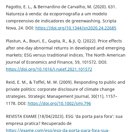
Pagotto, E. L., & Bernardino de Carvalho, M. (2020). 631.
Natureza à venda: da ecopornografia a um modelo
compreensivo de indicadores de greenwashing. Scripta
Nova, 24. DOI:
https://doi.org/10.1344/sn2020.24.22685
Plastun, A., Bouri, E., Gupta, R., & Ji, Q. (2022). Price effects
after one-day abnormal returns in developed and emerging
markets: ESG versus traditional indices. The North American
Journal of Economics and Finance, 59, 101572. DOI:
https://doi.org/10.1016/j.najef.2021.101572
Reid, E. M., & Toffel, M. W. (2009). Responding to public and
private politics: corporate disclosure of climate change
strategies. Strategic Management Journal, 30(11), 1157–
1178. DOI:
https://doi.org/10.1002/smj.796
REVISTA EXAME (18/04/2023). ESG ‘da porta para fora’: sua
empresa pratica? Recuperado de
https://exame.com/esg/esg-da-porta-para-fora-sua-