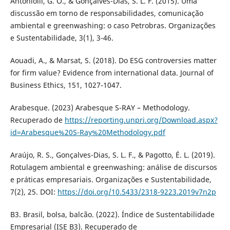
Antoniolli, G. O., & Gonçalves-Dias, S. L. F. (2015). Uma
discussão em torno de responsabilidades, comunicação
ambiental e greenwashing: o caso Petrobras. Organizações
e Sustentabilidade, 3(1), 3-46.
Aouadi, A., & Marsat, S. (2018). Do ESG controversies matter
for firm value? Evidence from international data. Journal of
Business Ethics, 151, 1027-1047.
Arabesque. (2023) Arabesque S-RAY – Methodology.
Recuperado de
https://reporting.unpri.org/Download.aspx?
id=Arabesque%20S-Ray%20Methodology.pdf
Araújo, R. S., Gonçalves-Dias, S. L. F., & Pagotto, É. L. (2019).
Rotulagem ambiental e greenwashing: análise de discursos
e práticas empresariais. Organizações e Sustentabilidade,
7(2), 25. DOI:
https://doi.org/10.5433/2318-9223.2019v7n2p
B3. Brasil, bolsa, balcão. (2022). Índice de Sustentabilidade
Empresarial (ISE B3). Recuperado de