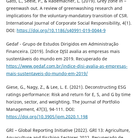
Gatti, L., Seele, P., & Rademacher, L. (2019). Grey zone in –
greenwash out. A review of greenwashing research and
implications for the voluntary-mandatory transition of CSR.
International Journal of Corporate Social Responsibility, 4(1).
DOI:
https://doi.org/10.1186/s40991-019-0044-9
Gedaf - Grupo de Estudos Dirigidos em Administração
Financeira. (2019). Índice DJSI avalia as empresas mais
sustentáveis do mundo em 2019. Recuperado de
https://www.gedaf.com.br/indice-djsi-avalia-as-empresas-
mais-sustentaveis-do-mundo-em-2019/
Giese, G., Nagy, Z., & Lee, L. E. (2021). Deconstructing ESG
ratings performance: Risk and return for E, S, and G by time
horizon, sector, and weighting. The Journal of Portfolio
Management, 47(3), 94-111. DOI:
https://doi.org/10.3905/jpm.2020.1.198
GRI – Global Reporting Initiative (2022). GRI 13: Agriculture,
Aquaculture and Fisching Sectores 2022. Recuperado de