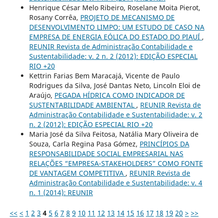
Henrique César Melo Ribeiro, Roselane Moita Pierot,
Rosany Corrêa,
PROJETO DE MECANISMO DE
DESENVOLVIMENTO LIMPO: UM ESTUDO DE CASO NA
EMPRESA DE ENERGIA EÓLICA DO ESTADO DO PIAUÍ
,
REUNIR Revista de Administração Contabilidade e
Sustentabilidade: v. 2 n. 2 (2012): EDIÇÃO ESPECIAL
RIO +20
Kettrin Farias Bem Maracajá, Vicente de Paulo
Rodrigues da Silva, José Dantas Neto, Lincoln Eloi de
Araújo,
PEGADA HÍDRICA COMO INDICADOR DE
SUSTENTABILIDADE AMBIENTAL
,
REUNIR Revista de
Administração Contabilidade e Sustentabilidade: v. 2
n. 2 (2012): EDIÇÃO ESPECIAL RIO +20
Maria José da Silva Feitosa, Natália Mary Oliveira de
Souza, Carla Regina Pasa Gómez,
PRINCÍPIOS DA
RESPONSABILIDADE SOCIAL EMPRESARIAL NAS
RELAÇÕES “EMPRESA-STAKEHOLDERS” COMO FONTE
DE VANTAGEM COMPETITIVA
,
REUNIR Revista de
Administração Contabilidade e Sustentabilidade: v. 4
n. 1 (2014): REUNIR
<<
<
1
2
3
4
5
6
7
8
9
10
11
12
13
14
15
16
17
18
19
20
>
>>