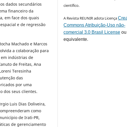
dos dados secundários
científico.
ema financeiro da
a, em face dos quais
A Revista REUNIR adota Licença
Crea
 espacial e de regressão
Commons Atribuição-Uso não-
comercial 3.0 Brasil License
ou
equivalente.
a Rocha Machado e Marcos
olvida a colaboração para
 em indústrias de
anuto de Freitas, Ana
 Loreni Teresinha
nutenção das
abricados por uma
o dos seus clientes.
rgio Luis Dias Doliveira,
 compreenderam como
unicípio de Irati-PR,
áticas de gerenciamento