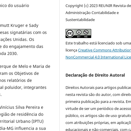
mico do usuário
Copyright (c) 2023 REUNIR Revista d
Administração Contabilidade e
Sustentabilidade
almutt Kruger e Sady
esas signatárias com os
Nações Unidas. Os
Este trabalho está licenciado sob um
 e do engajamento das
licença
Creative Commons Attribution
nda 2030.
NonCommercial 4.0 International Lic
querque de Melo e Maria de
ram os Objetivos de
Declaração de Direito Autoral
os relatórios de
l poluidor, integrantes
Direitos Autorais para artigos public
.
nesta revista são do autor, com direit
primeira publicação para a revista. E
inícius Silva Pereira e
virtude de ser um periódico de acess
egião de residência do
público, os artigos são de uso gratuit
ritorial Urbano (IPTU)
com atribuições próprias, em aplicaç
ndia-MG influencia a sua
educacionais e não-comerciais, com c