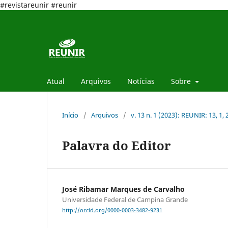
#revistareunir #reunir
Atual
Arquivos
Notícias
Sobre
Início
/
Arquivos
/
v. 13 n. 1 (2023): REUNIR: 13, 1,
Palavra do Editor
José Ribamar Marques de Carvalho
Universidade Federal de Campina Grande
http://orcid.org/0000-0003-3482-9231