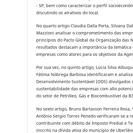
- SP, bem como caracterizar o perfil socioeconô
discutindo os atrativos do local.
No quarto artigo Claudia Dalla Porta, Silvana D
Mazzioni analisar o comprometimento das empr
princípios do Pacto Global da Organização das 
resultados destacam a importância da temática
empresas como atores para os objetivos da Age
Por sua vez, no quinto artigo, Lúcia Silva Albu
Fátima Nóbrega Barbosa identificaram e analisa
Desenvolvimento Sustentável (ODS) divulgados n
sustentabilidade das empresas com alto potencia
do setor de Petróleo, Gás e Biocombustível da B3
No sexto artigo, Bruno Bartasson Ferreira Rosa, V
Antônio Sergio Torres Penedo verificaram se a r
contribuinte com débito de Imposto Predial e Ter
inscrito na dívida ativa do município de Uberlâ