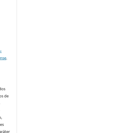
e
a
-
ense
.
ados
os de
m
o
o,
ões
aráter