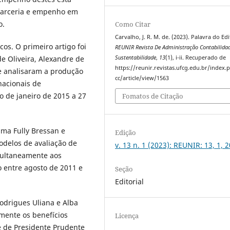
 parceria e empenho em
o.
Como Citar
Carvalho, J. R. M. de. (2023). Palavra do Edi
cos. O primeiro artigo foi
REUNIR Revista De Administração Contabilida
Sustentabilidade
,
13
(1), i-ii. Recuperado de
de Oliveira, Alexandre de
https://reunir.revistas.ufcg.edu.br/index
e analisaram a produção
cc/article/view/1563
nacionais de
o de janeiro de 2015 a 27
Fomatos de Citação
ama Fully Bressan e
Edição
delos de avaliação de
v. 13 n. 1 (2023): REUNIR: 13, 1, 
ultaneamente aos
 entre agosto de 2011 e
Seção
Editorial
Rodrigues Uliana e Alba
mente os benefícios
Licença
e de Presidente Prudente