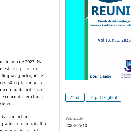
me do ano de 2023. Na
e esta é a primeira
 línguas (português e
ores não optaram pela
ido efetuada antes da
 se concentra em busca
pdf
pdf (English)
cional.
tiveram artigos
Publicado
agradecer pelo trabalho
2023-05-10
 empenho destes esta