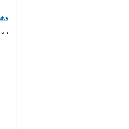
tive
 seu