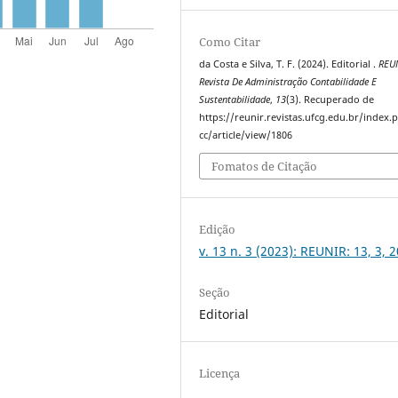
Como Citar
da Costa e Silva, T. F. (2024). Editorial .
REU
Revista De Administração Contabilidade E
Sustentabilidade
,
13
(3). Recuperado de
https://reunir.revistas.ufcg.edu.br/index
cc/article/view/1806
Fomatos de Citação
Edição
v. 13 n. 3 (2023): REUNIR: 13, 3, 
Seção
Editorial
Licença