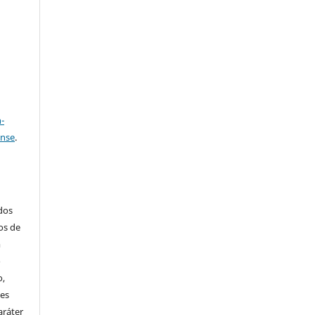
e
a
-
ense
.
ados
os de
m
o
o,
ões
aráter