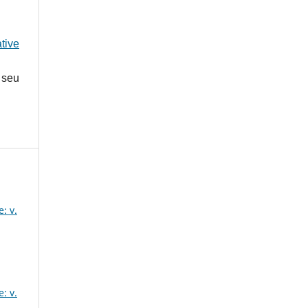
tive
 seu
: v.
: v.