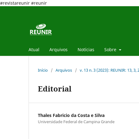
#revistareunir #reunir
Atual
Arquivos
Notícias
Sobre
Início
/
Arquivos
/
v. 13 n. 3 (2023): REUNIR: 13, 3,
Editorial
Thales Fabricio da Costa e Silva
Universidade Federal de Campina Grande