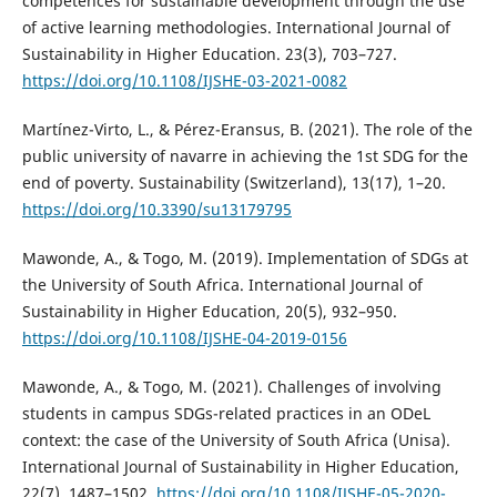
competences for sustainable development through the use
of active learning methodologies. International Journal of
Sustainability in Higher Education. 23(3), 703–727.
https://doi.org/10.1108/IJSHE-03-2021-0082
Martínez-Virto, L., & Pérez-Eransus, B. (2021). The role of the
public university of navarre in achieving the 1st SDG for the
end of poverty. Sustainability (Switzerland), 13(17), 1–20.
https://doi.org/10.3390/su13179795
Mawonde, A., & Togo, M. (2019). Implementation of SDGs at
the University of South Africa. International Journal of
Sustainability in Higher Education, 20(5), 932–950.
https://doi.org/10.1108/IJSHE-04-2019-0156
Mawonde, A., & Togo, M. (2021). Challenges of involving
students in campus SDGs-related practices in an ODeL
context: the case of the University of South Africa (Unisa).
International Journal of Sustainability in Higher Education,
22(7), 1487–1502.
https://doi.org/10.1108/IJSHE-05-2020-