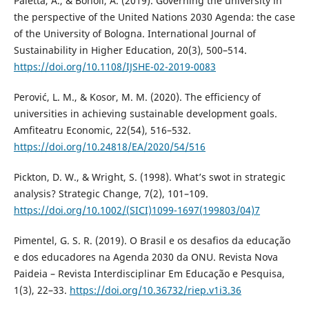
Paletta, A., & Bonoli, A. (2019). Governing the university in
the perspective of the United Nations 2030 Agenda: the case
of the University of Bologna. International Journal of
Sustainability in Higher Education, 20(3), 500–514.
https://doi.org/10.1108/IJSHE-02-2019-0083
Perović, L. M., & Kosor, M. M. (2020). The efficiency of
universities in achieving sustainable development goals.
Amfiteatru Economic, 22(54), 516–532.
https://doi.org/10.24818/EA/2020/54/516
Pickton, D. W., & Wright, S. (1998). What’s swot in strategic
analysis? Strategic Change, 7(2), 101–109.
https://doi.org/10.1002/(SICI)1099-1697(199803/04)7
Pimentel, G. S. R. (2019). O Brasil e os desafios da educação
e dos educadores na Agenda 2030 da ONU. Revista Nova
Paideia – Revista Interdisciplinar Em Educação e Pesquisa,
1(3), 22–33.
https://doi.org/10.36732/riep.v1i3.36