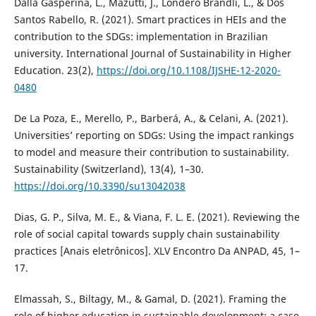
Dalla Gasperina, L., Mazutti, J., Londero Brandli, L., & Dos
Santos Rabello, R. (2021). Smart practices in HEIs and the
contribution to the SDGs: implementation in Brazilian
university. International Journal of Sustainability in Higher
Education. 23(2),
https://doi.org/10.1108/IJSHE-12-2020-
0480
De La Poza, E., Merello, P., Barberá, A., & Celani, A. (2021).
Universities’ reporting on SDGs: Using the impact rankings
to model and measure their contribution to sustainability.
Sustainability (Switzerland), 13(4), 1–30.
https://doi.org/10.3390/su13042038
Dias, G. P., Silva, M. E., & Viana, F. L. E. (2021). Reviewing the
role of social capital towards supply chain sustainability
practices [Anais eletrônicos]. XLV Encontro Da ANPAD, 45, 1–
17.
Elmassah, S., Biltagy, M., & Gamal, D. (2021). Framing the
role of higher education in sustainable development: a case