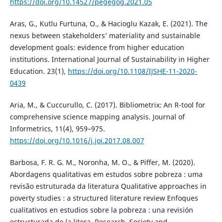
https://doi.org/10.14527/pegegog.2021.05
Aras, G., Kutlu Furtuna, O., & Hacioglu Kazak, E. (2021). The
nexus between stakeholders’ materiality and sustainable
development goals: evidence from higher education
institutions. International Journal of Sustainability in Higher
Education. 23(1),
https://doi.org/10.1108/IJSHE-11-2020-
0439
Aria, M., & Cuccurullo, C. (2017). Bibliometrix: An R-tool for
comprehensive science mapping analysis. Journal of
Informetrics, 11(4), 959–975.
https://doi.org/10.1016/j.joi.2017.08.007
Barbosa, F. R. G. M., Noronha, M. O., & Piffer, M. (2020).
Abordagens qualitativas em estudos sobre pobreza : uma
revisão estruturada da literatura Qualitative approaches in
poverty studies : a structured literature review Enfoques
cualitativos en estudios sobre la pobreza : una revisión
estructurada de la litera. Research, Society and