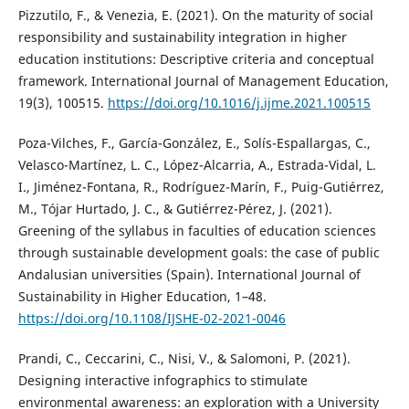
Pizzutilo, F., & Venezia, E. (2021). On the maturity of social
responsibility and sustainability integration in higher
education institutions: Descriptive criteria and conceptual
framework. International Journal of Management Education,
19(3), 100515.
https://doi.org/10.1016/j.ijme.2021.100515
Poza-Vilches, F., García-González, E., Solís-Espallargas, C.,
Velasco-Martínez, L. C., López-Alcarria, A., Estrada-Vidal, L.
I., Jiménez-Fontana, R., Rodríguez-Marín, F., Puig-Gutiérrez,
M., Tójar Hurtado, J. C., & Gutiérrez-Pérez, J. (2021).
Greening of the syllabus in faculties of education sciences
through sustainable development goals: the case of public
Andalusian universities (Spain). International Journal of
Sustainability in Higher Education, 1–48.
https://doi.org/10.1108/IJSHE-02-2021-0046
Prandi, C., Ceccarini, C., Nisi, V., & Salomoni, P. (2021).
Designing interactive infographics to stimulate
environmental awareness: an exploration with a University