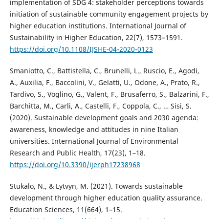
implementation of SDG 4: stakeholder perceptions towards
initiation of sustainable community engagement projects by
higher education institutions. International Journal of
Sustainability in Higher Education, 22(7), 1573–1591.
https://doi.org/10.1108/IJSHE-04-2020-0123
Smaniotto, C., Battistella, C., Brunelli, L., Ruscio, E., Agodi,
A., Auxilia, F., Baccolini, V., Gelatti, U., Odone, A., Prato, R.,
Tardivo, S., Voglino, G., Valent, F., Brusaferro, S., Balzarini, F.,
Barchitta, M., Carli, A., Castelli, F., Coppola, C., … Sisi, S.
(2020). Sustainable development goals and 2030 agenda:
awareness, knowledge and attitudes in nine Italian
universities. International Journal of Environmental
Research and Public Health, 17(23), 1–18.
https://doi.org/10.3390/ijerph17238968
Stukalo, N., & Lytvyn, M. (2021). Towards sustainable
development through higher education quality assurance.
Education Sciences, 11(664), 1–15.