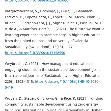
https://doi.org/10.1089/sus.2018.0037
Vázquez-Verdera, V., Domingo, J., Dura, E., Gabaldón-
Estevan, D., López-Baeza, E., López, S. M., Meco-Tébar, F.,
Rueda, S., Serrano-Lara, J. J., Signes-Soler, I., Pascual, M. L.
V. de Á., & Martínez-García, E. (2021). The future we want: a
learning experience to promote sdgs in higher education
from the united nations and university of valencia.
Sustainability (Switzerland), 13(15), 1–27.
https://doi.org/10.3390/su13158550
Weybrecht, G. (2021). How management education is
engaging students in the sustainable development goals.
International Journal of Sustainability in Higher Education,
22(6), 1302–1315.
https://doi.org/10.1108/IJSHE-10-2020-
0419
Wubah, D., Steuer, C., Brown, G., & Rice, K. (2021). Funding
community sustainable development using zero energy
buildings. International Journal of Sustainability in Higher