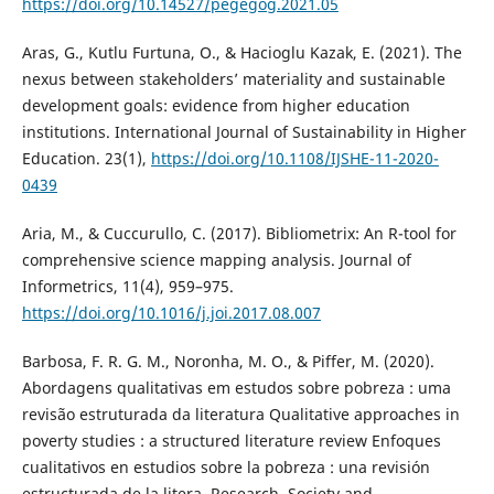
https://doi.org/10.14527/pegegog.2021.05
Aras, G., Kutlu Furtuna, O., & Hacioglu Kazak, E. (2021). The
nexus between stakeholders’ materiality and sustainable
development goals: evidence from higher education
institutions. International Journal of Sustainability in Higher
Education. 23(1),
https://doi.org/10.1108/IJSHE-11-2020-
0439
Aria, M., & Cuccurullo, C. (2017). Bibliometrix: An R-tool for
comprehensive science mapping analysis. Journal of
Informetrics, 11(4), 959–975.
https://doi.org/10.1016/j.joi.2017.08.007
Barbosa, F. R. G. M., Noronha, M. O., & Piffer, M. (2020).
Abordagens qualitativas em estudos sobre pobreza : uma
revisão estruturada da literatura Qualitative approaches in
poverty studies : a structured literature review Enfoques
cualitativos en estudios sobre la pobreza : una revisión
estructurada de la litera. Research, Society and