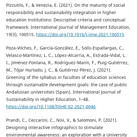
Pizzutilo, F., & Venezia, E. (2021). On the maturity of social
responsibility and sustainability integration in higher
education institutions: Descriptive criteria and conceptual
framework. International Journal of Management Education,
19(3), 100515.
https://doi.org/10.1016/j.ijme.2021.100515
Poza-Vilches, F., García-González, E., Solís-Espallargas, C.,
Velasco-Martínez, L. C., López-Alcarria, A., Estrada-Vidal, L.
I., Jiménez-Fontana, R., Rodríguez-Marín, F., Puig-Gutiérrez,
M., Tójar Hurtado, J. C., & Gutiérrez-Pérez, J. (2021).
Greening of the syllabus in faculties of education sciences
through sustainable development goals: the case of public
Andalusian universities (Spain). International Journal of
Sustainability in Higher Education, 1–48.
https://doi.org/10.1108/IJSHE-02-2021-0046
Prandi, C., Ceccarini, C., Nisi, V., & Salomoni, P. (2021).
Designing interactive infographics to stimulate
environmental awareness: an exploration with a University