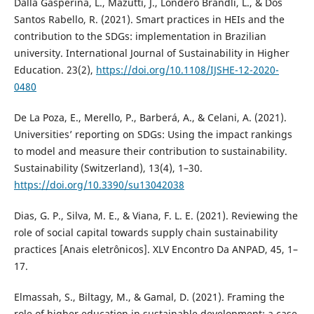
Dalla Gasperina, L., Mazutti, J., Londero Brandli, L., & Dos
Santos Rabello, R. (2021). Smart practices in HEIs and the
contribution to the SDGs: implementation in Brazilian
university. International Journal of Sustainability in Higher
Education. 23(2),
https://doi.org/10.1108/IJSHE-12-2020-
0480
De La Poza, E., Merello, P., Barberá, A., & Celani, A. (2021).
Universities’ reporting on SDGs: Using the impact rankings
to model and measure their contribution to sustainability.
Sustainability (Switzerland), 13(4), 1–30.
https://doi.org/10.3390/su13042038
Dias, G. P., Silva, M. E., & Viana, F. L. E. (2021). Reviewing the
role of social capital towards supply chain sustainability
practices [Anais eletrônicos]. XLV Encontro Da ANPAD, 45, 1–
17.
Elmassah, S., Biltagy, M., & Gamal, D. (2021). Framing the
role of higher education in sustainable development: a case