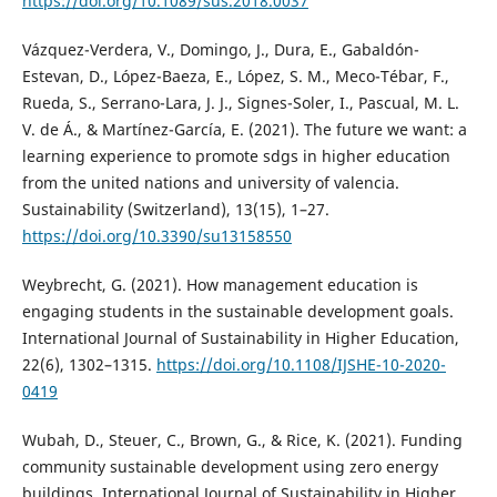
https://doi.org/10.1089/sus.2018.0037
Vázquez-Verdera, V., Domingo, J., Dura, E., Gabaldón-
Estevan, D., López-Baeza, E., López, S. M., Meco-Tébar, F.,
Rueda, S., Serrano-Lara, J. J., Signes-Soler, I., Pascual, M. L.
V. de Á., & Martínez-García, E. (2021). The future we want: a
learning experience to promote sdgs in higher education
from the united nations and university of valencia.
Sustainability (Switzerland), 13(15), 1–27.
https://doi.org/10.3390/su13158550
Weybrecht, G. (2021). How management education is
engaging students in the sustainable development goals.
International Journal of Sustainability in Higher Education,
22(6), 1302–1315.
https://doi.org/10.1108/IJSHE-10-2020-
0419
Wubah, D., Steuer, C., Brown, G., & Rice, K. (2021). Funding
community sustainable development using zero energy
buildings. International Journal of Sustainability in Higher