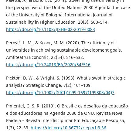
Paletta, A., & Bonoli, A. (2019). Governing the university in
the perspective of the United Nations 2030 Agenda: the case
of the University of Bologna. International Journal of
Sustainability in Higher Education, 20(3), 500–514.
https://doi.org/10.1108/IJSHE-02-2019-0083
Perović, L. M., & Kosor, M. M. (2020). The efficiency of
universities in achieving sustainable development goals.
Amfiteatru Economic, 22(54), 516–532.
https://doi.org/10.24818/EA/2020/54/516
Pickton, D. W., & Wright, S. (1998). What’s swot in strategic
analysis? Strategic Change, 7(2), 101–109.
https://doi.org/10.1002/(SICI)1099-1697(199803/04)7
Pimentel, G. S. R. (2019). O Brasil e os desafios da educação
e dos educadores na Agenda 2030 da ONU. Revista Nova
Paideia – Revista Interdisciplinar Em Educação e Pesquisa,
1(3), 22–33.
https://doi.org/10.36732/riep.v1i3.36