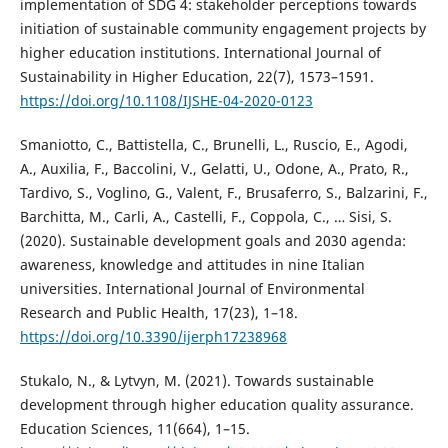
implementation of SDG 4: stakeholder perceptions towards
initiation of sustainable community engagement projects by
higher education institutions. International Journal of
Sustainability in Higher Education, 22(7), 1573–1591.
https://doi.org/10.1108/IJSHE-04-2020-0123
Smaniotto, C., Battistella, C., Brunelli, L., Ruscio, E., Agodi,
A., Auxilia, F., Baccolini, V., Gelatti, U., Odone, A., Prato, R.,
Tardivo, S., Voglino, G., Valent, F., Brusaferro, S., Balzarini, F.,
Barchitta, M., Carli, A., Castelli, F., Coppola, C., … Sisi, S.
(2020). Sustainable development goals and 2030 agenda:
awareness, knowledge and attitudes in nine Italian
universities. International Journal of Environmental
Research and Public Health, 17(23), 1–18.
https://doi.org/10.3390/ijerph17238968
Stukalo, N., & Lytvyn, M. (2021). Towards sustainable
development through higher education quality assurance.
Education Sciences, 11(664), 1–15.