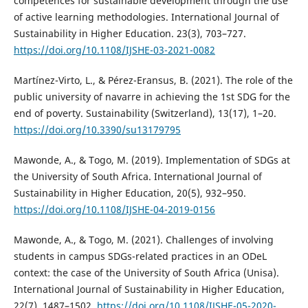
competences for sustainable development through the use
of active learning methodologies. International Journal of
Sustainability in Higher Education. 23(3), 703–727.
https://doi.org/10.1108/IJSHE-03-2021-0082
Martínez-Virto, L., & Pérez-Eransus, B. (2021). The role of the
public university of navarre in achieving the 1st SDG for the
end of poverty. Sustainability (Switzerland), 13(17), 1–20.
https://doi.org/10.3390/su13179795
Mawonde, A., & Togo, M. (2019). Implementation of SDGs at
the University of South Africa. International Journal of
Sustainability in Higher Education, 20(5), 932–950.
https://doi.org/10.1108/IJSHE-04-2019-0156
Mawonde, A., & Togo, M. (2021). Challenges of involving
students in campus SDGs-related practices in an ODeL
context: the case of the University of South Africa (Unisa).
International Journal of Sustainability in Higher Education,
22(7), 1487–1502.
https://doi.org/10.1108/IJSHE-05-2020-