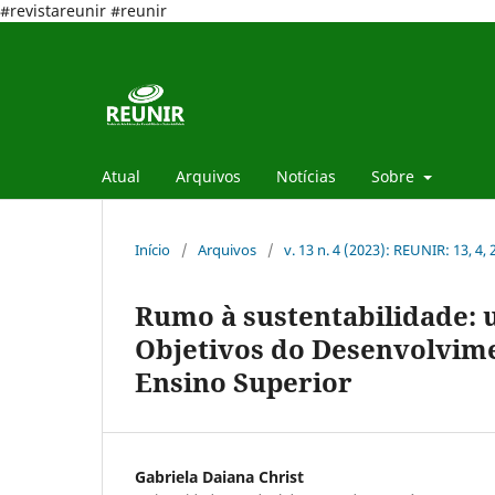
#revistareunir #reunir
Atual
Arquivos
Notícias
Sobre
Início
/
Arquivos
/
v. 13 n. 4 (2023): REUNIR: 13, 4,
Rumo à sustentabilidade: 
Objetivos do Desenvolvime
Ensino Superior
Gabriela Daiana Christ