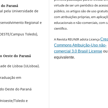
virtude de ser um periódico de acess
e do Paraná
l pela Universidade de
público, os artigos são de uso gratuit
com atribuições próprias, em aplicaç
senvolvimento Regional e
educacionais e não-comerciais, com c
científico.
IOESTE/Campus Toledo),
A Revista REUNIR adota Licença
Crea
Commons Atribuição-Uso não-
comercial 3.0 Brasil License
ou
do Oeste do Paraná
equivalente.
ade de Lisboa (ULisboa).
Graduação em
 do Oeste do Paraná
nioeste/Toledo e