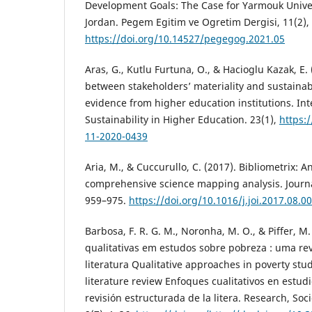
Development Goals: The Case for Yarmouk Univer
Jordan. Pegem Egitim ve Ogretim Dergisi, 11(2),
https://doi.org/10.14527/pegegog.2021.05
Aras, G., Kutlu Furtuna, O., & Hacioglu Kazak, E.
between stakeholders’ materiality and sustaina
evidence from higher education institutions. Int
Sustainability in Higher Education. 23(1),
https:
11-2020-0439
Aria, M., & Cuccurullo, C. (2017). Bibliometrix: An
comprehensive science mapping analysis. Journal
959–975.
https://doi.org/10.1016/j.joi.2017.08.0
Barbosa, F. R. G. M., Noronha, M. O., & Piffer, 
qualitativas em estudos sobre pobreza : uma re
literatura Qualitative approaches in poverty stud
literature review Enfoques cualitativos en estud
revisión estructurada de la litera. Research, So