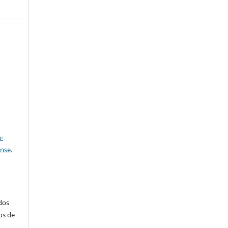
e
a
-
ense
.
ados
os de
m