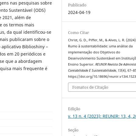
agens nas pesquisas sobre
Publicado
nto Sustentável (ODS)
2024-04-19
e 2021, além de
 e os termos mais
us, da qual identificou-se
Como Citar
 mais publicaram sobre o
Christ, G. D., Piffer, M., & Alves, L. R. (2024)
aplicativo Biblioshiny –
Rumo à sustentabilidade: uma análise da
implementação dos Objetivos do
ados em 20 periódicos e
Desenvolvimento Sustentável em Instituiç
u-se que a abordagem
Ensino Superior.
REUNIR Revista De Adminis
esquisa mais frequente é
Contabilidade E Sustentabilidade
,
13
(4), 67–8
https://doi.org/10.18696/reunir.v13i4.152
Fomatos de Citação
Edição
v. 13 n. 4 (2023): REUNIR: 13, 4, 
Seção