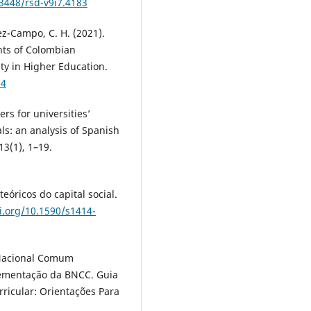
33448/rsd-v9i7.4183
ez-Campo, C. H. (2021).
ents of Colombian
ity in Higher Education.
84
ers for universities’
ls: an analysis of Spanish
13(1), 1–19.
teóricos do capital social.
i.org/10.1590/s1414-
 Nacional Comum
lementação da BNCC. Guia
icular: Orientações Para