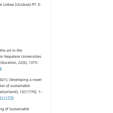
 Lisboa (ULisboa)-PT. E-
 the art in the
in Nepalese Universities.
 Education, 22(6), 1373–
60
(2021). Developing a novel
ion of sustainable
itzerland), 13(11770), 1–
32111770
ing of Sustainable