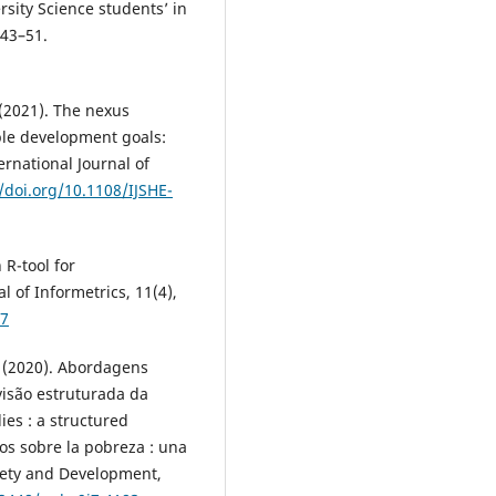
sity Science students’ in
 43–51.
 (2021). The nexus
ble development goals:
ernational Journal of
//doi.org/10.1108/IJSHE-
 R-tool for
 of Informetrics, 11(4),
07
M. (2020). Abordagens
visão estruturada da
ies : a structured
ios sobre la pobreza : una
ciety and Development,