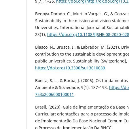
9(7), 1–26.
https://doi.org/http://dx.doi.org/10.
Bedoya-Dorado, C., Murillo-Vargas, G., & Gonzal
Sustainability in the mission and vision statem
Universities. International Journal of Sustainabil
23(1),
https://doi.org/10.1108/IJSHE-08-2020-02
Blasco, N., Brusca, I., & Labrador, M. (2021). Driv
contribution to the sustainable development goa
public universities. Sustainability (Switzerland), 
https://doi.org/10.3390/su13010089
Boeira, S. L., & Borba, J. (2006). Os fundamentos 
Ambiente & Sociedade, 9(1), 187–193.
https://do
753x2006000100011
Brasil. (2020). Guia de implementação da Base
Curricular: orientações para o processo de imp
de Implementação Da Base Nacional Comum Curr
o Processo de Implementação Da BNCC.