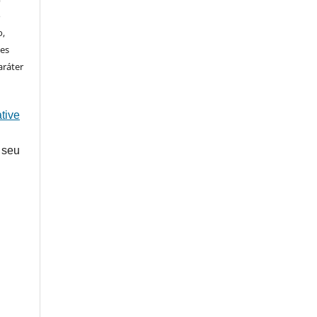
o
o,
ões
aráter
tive
 seu