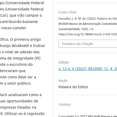
spo (Universidade Federal
olo (Universidade Federal
Como Citar
SCar), que irão compor o
Carvalho, J. R. M. de. (2022). Palavra do Edi
contribuirão bastante
REUNIR Revista De Administração Contabilida
 nosso convite!
Sustentabilidade
,
12
(4), i-iii.
https://doi.org/10.18696/reunir.v12i4.152
fico. O primeiro artigo
Fomatos de Citação
 Araújo Wickboldt e Esdras
 o nível de adesão das
ama de integridade (PI)
Edição
ite o escrutínio do
v. 12 n. 4 (2022): REUNIR: 12, 4, 
idenciaram que
ente como deve ser a
Seção
 o setor público.
Palavra do Editor
Flach analisaram como a
suas oportunidades de
Licença
empresas listadas na
0. Utilizar-se-á regressão
Copyright (c) 2022 REUNIR Revista d