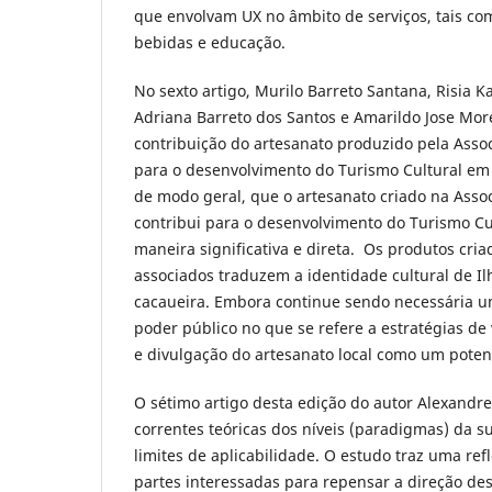
que envolvam UX no âmbito de serviços, tais co
bebidas e educação.
No sexto artigo, Murilo Barreto Santana, Risia K
Adriana Barreto dos Santos e Amarildo Jose Mo
contribuição do artesanato produzido pela Assoc
para o desenvolvimento do Turismo Cultural em 
de modo geral, que o artesanato criado na Assoc
contribui para o desenvolvimento do Turismo Cu
maneira significativa e direta. Os produtos cria
associados traduzem a identidade cultural de Il
cacaueira. Embora continue sendo necessária u
poder público no que se refere a estratégias de
e divulgação do artesanato local como um potenci
O sétimo artigo desta edição do autor Alexandre
correntes teóricas dos níveis (paradigmas) da s
limites de aplicabilidade. O estudo traz uma ref
partes interessadas para repensar a direção des