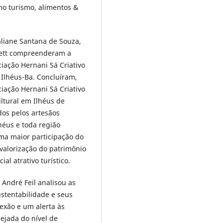
mo turismo, alimentos &
aliane Santana de Souza,
rett compreenderam a
iação Hernani Sá Criativo
Ilhéus-Ba. Concluíram,
iação Hernani Sá Criativo
ltural em Ilhéus de
dos pelos artesãos
héus e toda região
ma maior participação do
 valorização do patrimônio
al atrativo turístico.
 André Feil analisou as
ustentabilidade e seus
lexão e um alerta às
ejada do nível de