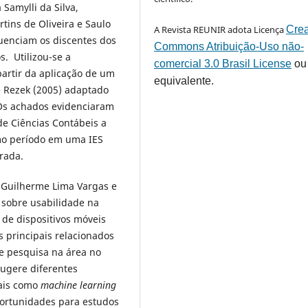
Samylli da Silva,
tins de Oliveira e Saulo
A Revista REUNIR adota Licença
Crea
uenciam os discentes dos
Commons Atribuição-Uso não-
. Utilizou-se a
comercial 3.0 Brasil License
ou
artir da aplicação de um
equivalente.
e Rezek (2005) adaptado
 Os achados evidenciaram
e Ciências Contábeis a
mo período em uma IES
erada.
, Guilherme Lima Vargas e
 sobre usabilidade na
 de dispositivos móveis
 principais relacionados
e pesquisa na área no
ugere diferentes
tais como
machine learning
portunidades para estudos