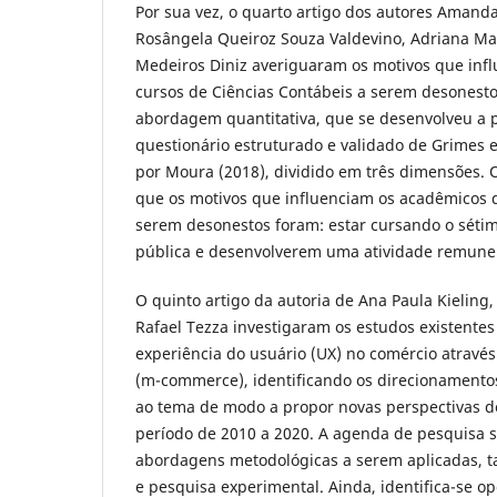
Por sua vez, o quarto artigo dos autores Amanda 
Rosângela Queiroz Souza Valdevino, Adriana Mar
Medeiros Diniz averiguaram os motivos que infl
cursos de Ciências Contábeis a serem desonestos
abordagem quantitativa, que se desenvolveu a p
questionário estruturado e validado de Grimes 
por Moura (2018), dividido em três dimensões.
que os motivos que influenciam os acadêmicos d
serem desonestos foram: estar cursando o séti
pública e desenvolverem uma atividade remun
O quinto artigo da autoria de Ana Paula Kieling
Rafael Tezza investigaram os estudos existentes
experiência do usuário (UX) no comércio através
(m-commerce), identificando os direcionamentos
ao tema de modo a propor novas perspectivas d
período de 2010 a 2020. A agenda de pesquisa s
abordagens metodológicas a serem aplicadas, 
e pesquisa experimental. Ainda, identifica-se o