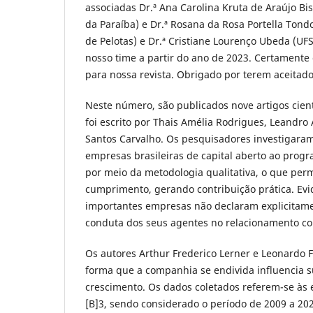
associadas Dr.ª Ana Carolina Kruta de Araújo Bi
da Paraíba) e Dr.ª Rosana da Rosa Portella Tond
de Pelotas) e Dr.ª Cristiane Lourenço Ubeda (UF
nosso time a partir do ano de 2023. Certamente 
para nossa revista. Obrigado por terem aceitado
Neste número, são publicados nove artigos cientí
foi escrito por Thais Amélia Rodrigues, Leandro
Santos Carvalho. Os pesquisadores investigaram
empresas brasileiras de capital aberto ao progr
por meio da metodologia qualitativa, o que perm
cumprimento, gerando contribuição prática. Ev
importantes empresas não declaram explicitam
conduta dos seus agentes no relacionamento com
Os autores Arthur Frederico Lerner e Leonardo 
forma que a companhia se endivida influencia 
crescimento. Os dados coletados referem-se às 
[B]3, sendo considerado o período de 2009 a 202