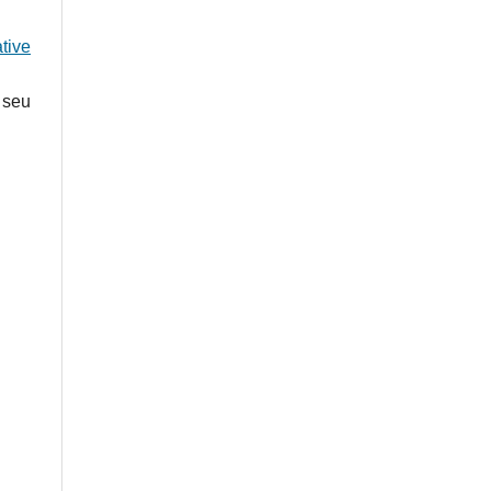
tive
 seu