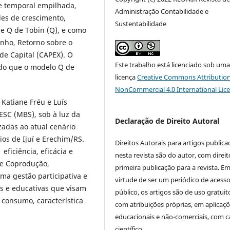
ie temporal empilhada,
Administração Contabilidade e
es de crescimento,
Sustentabilidade
e Q de Tobin (Q), e como
nho, Retorno sobre o
de Capital (CAPEX). O
Este trabalho está licenciado sob um
 do que o modelo Q de
licença
Creative Commons Attribution
NonCommercial 4.0 International Lic
, Katiane Fréu e Luís
ESC (MBS), sob à luz da
Declaração de Direito Autoral
zadas ao atual cenário
ios de Ijuí e Erechim/RS.
Direitos Autorais para artigos public
ficiência, eficácia e
nesta revista são do autor, com direit
de Coprodução,
primeira publicação para a revista. E
a gestão participativa e
virtude de ser um periódico de acess
is e educativas que visam
público, os artigos são de uso gratuit
 consumo, característica
com atribuições próprias, em aplicaç
educacionais e não-comerciais, com c
científico.