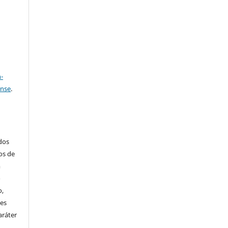
a
-
ense
.
ados
os de
m
o
o,
ões
aráter