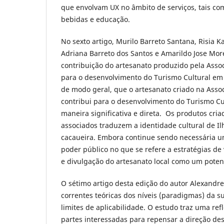
que envolvam UX no âmbito de serviços, tais co
bebidas e educação.
No sexto artigo, Murilo Barreto Santana, Risia K
Adriana Barreto dos Santos e Amarildo Jose Mo
contribuição do artesanato produzido pela Assoc
para o desenvolvimento do Turismo Cultural em 
de modo geral, que o artesanato criado na Assoc
contribui para o desenvolvimento do Turismo Cu
maneira significativa e direta. Os produtos cria
associados traduzem a identidade cultural de Il
cacaueira. Embora continue sendo necessária u
poder público no que se refere a estratégias de
e divulgação do artesanato local como um potenci
O sétimo artigo desta edição do autor Alexandre
correntes teóricas dos níveis (paradigmas) da s
limites de aplicabilidade. O estudo traz uma ref
partes interessadas para repensar a direção des