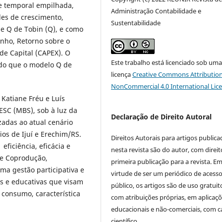
ie temporal empilhada,
Administração Contabilidade e
es de crescimento,
Sustentabilidade
e Q de Tobin (Q), e como
nho, Retorno sobre o
de Capital (CAPEX). O
Este trabalho está licenciado sob um
 do que o modelo Q de
licença
Creative Commons Attribution
NonCommercial 4.0 International Lic
, Katiane Fréu e Luís
ESC (MBS), sob à luz da
Declaração de Direito Autoral
zadas ao atual cenário
ios de Ijuí e Erechim/RS.
Direitos Autorais para artigos public
ficiência, eficácia e
nesta revista são do autor, com direit
de Coprodução,
primeira publicação para a revista. E
a gestão participativa e
virtude de ser um periódico de acess
is e educativas que visam
público, os artigos são de uso gratuit
 consumo, característica
com atribuições próprias, em aplicaç
educacionais e não-comerciais, com c
científico.