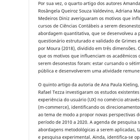
Por sua vez, o quarto artigo dos autores Amanda 
Rosângela Queiroz Souza Valdevino, Adriana Mar
Medeiros Diniz averiguaram os motivos que infl
cursos de Ciências Contábeis a serem desonestos
abordagem quantitativa, que se desenvolveu a p
questionário estruturado e validado de Grimes 
por Moura (2018), dividido em três dimensões.
que os motivos que influenciam os acadêmicos d
serem desonestos foram: estar cursando o séti
pública e desenvolverem uma atividade remun
O quinto artigo da autoria de Ana Paula Kieling
Rafael Tezza investigaram os estudos existentes
experiência do usuário (UX) no comércio através
(m-commerce), identificando os direcionamentos
ao tema de modo a propor novas perspectivas d
período de 2010 a 2020. A agenda de pesquisa s
abordagens metodológicas a serem aplicadas, 
e pesquisa experimental. Ainda, identifica-se o