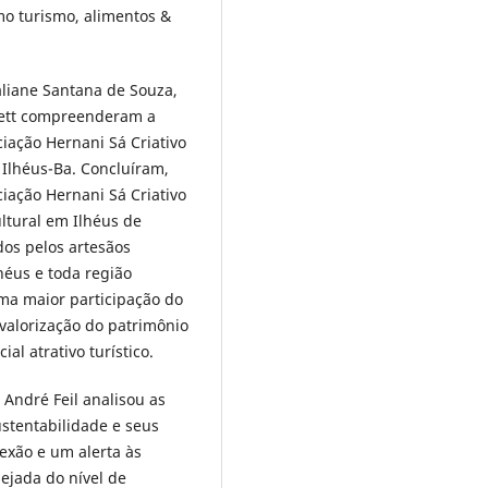
mo turismo, alimentos &
aliane Santana de Souza,
rett compreenderam a
iação Hernani Sá Criativo
Ilhéus-Ba. Concluíram,
iação Hernani Sá Criativo
ltural em Ilhéus de
dos pelos artesãos
héus e toda região
ma maior participação do
 valorização do patrimônio
al atrativo turístico.
 André Feil analisou as
ustentabilidade e seus
lexão e um alerta às
ejada do nível de