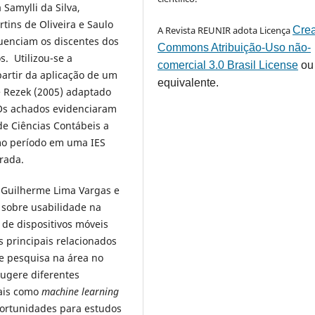
Samylli da Silva,
tins de Oliveira e Saulo
A Revista REUNIR adota Licença
Crea
uenciam os discentes dos
Commons Atribuição-Uso não-
. Utilizou-se a
comercial 3.0 Brasil License
ou
artir da aplicação de um
equivalente.
e Rezek (2005) adaptado
 Os achados evidenciaram
e Ciências Contábeis a
mo período em uma IES
erada.
, Guilherme Lima Vargas e
 sobre usabilidade na
 de dispositivos móveis
 principais relacionados
e pesquisa na área no
ugere diferentes
tais como
machine learning
portunidades para estudos