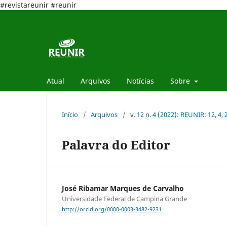
#revistareunir #reunir
Atual
Arquivos
Notícias
Sobre
Início
/
Arquivos
/
v. 12 n. 4 (2022): REUNIR: 12, 4,
Palavra do Editor
José Ribamar Marques de Carvalho
Universidade Federal de Campina Grande
http://orcid.org/0000-0003-3482-9231