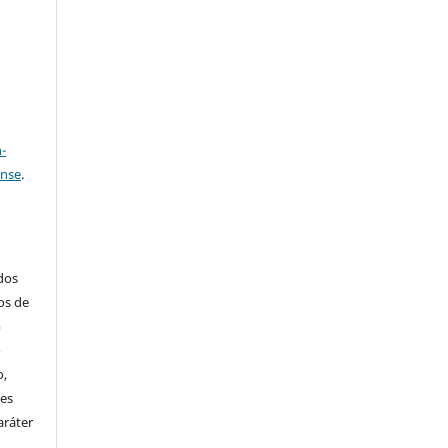
a
-
ense
.
ados
os de
m
o
o,
ões
aráter