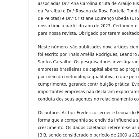
associadas Dr.ª Ana Carolina Kruta de Araújo Bi
da Paraíba) e Dr.ª Rosana da Rosa Portella Tond
de Pelotas) e Dr.ª Cristiane Lourenço Ubeda (UF
nosso time a partir do ano de 2023. Certamente 
para nossa revista. Obrigado por terem aceitado
Neste número, são publicados nove artigos cientí
foi escrito por Thais Amélia Rodrigues, Leandro
Santos Carvalho. Os pesquisadores investigaram
empresas brasileiras de capital aberto ao progr
por meio da metodologia qualitativa, o que perm
cumprimento, gerando contribuição prática. Ev
importantes empresas não declaram explicitam
conduta dos seus agentes no relacionamento com
Os autores Arthur Frederico Lerner e Leonardo 
forma que a companhia se endivida influencia 
crescimento. Os dados coletados referem-se às 
[B]3, sendo considerado o período de 2009 a 202