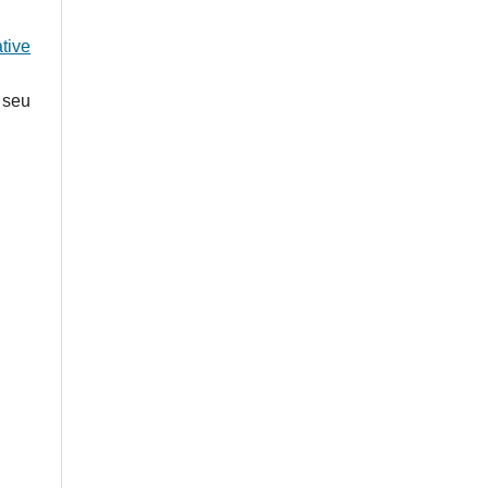
tive
 seu