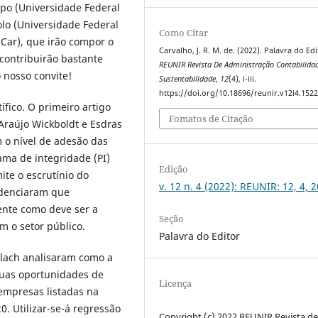
spo (Universidade Federal
olo (Universidade Federal
Como Citar
SCar), que irão compor o
Carvalho, J. R. M. de. (2022). Palavra do Edi
contribuirão bastante
REUNIR Revista De Administração Contabilida
 nosso convite!
Sustentabilidade
,
12
(4), i-iii.
https://doi.org/10.18696/reunir.v12i4.152
fico. O primeiro artigo
Fomatos de Citação
 Araújo Wickboldt e Esdras
 o nível de adesão das
ama de integridade (PI)
Edição
ite o escrutínio do
v. 12 n. 4 (2022): REUNIR: 12, 4, 
idenciaram que
ente como deve ser a
Seção
 o setor público.
Palavra do Editor
Flach analisaram como a
suas oportunidades de
Licença
empresas listadas na
0. Utilizar-se-á regressão
Copyright (c) 2022 REUNIR Revista d