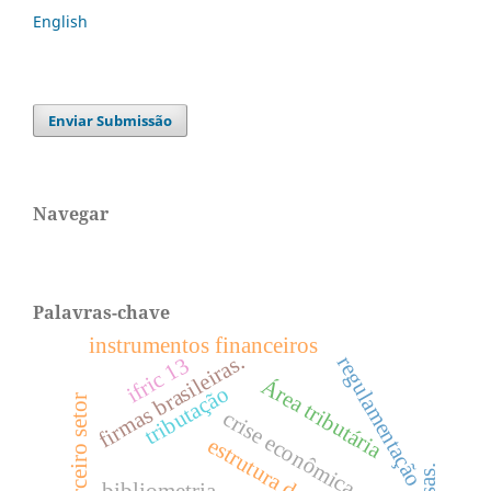
English
Enviar Submissão
Navegar
Palavras-chave
instrumentos financeiros
firmas brasileiras.
regulamentação
ifric 13
Área tributária
tributação
terceiro setor
crise econômica
bibliometria.