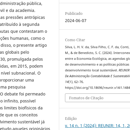
dministração pública,
vil e da academia.
Publicado
as pressões antrópicas
2024-06-07
atribuído à segunda
autas que contestaram o
ações humanas, como o
Como Citar
disso, o presente artigo
Silva, L. H. V. da, Silva Filho, C. F. da, Conti
as globais pelo
M., & de Benedicto, S. C. (2024). Intercone
030, promulgada pelos
entre a Economia Ecológica, as agendas gl
de desenvolvimento e as políticas públicas
idas, em 2015, podem
desenvolvimento local sustentável.
REUNIR 
m nível subnacional. O
De Administração Contabilidade E Sustentabil
 proporcionar uma
14
(1), 62–76.
 uma pesquisa
https://doi.org/10.18696/reunir.v14i1.148
o. O debate foi permeado
Fomatos de Citação
 infinito, possível
 limites biofísicos da
de que os conceitos
Edição
vimento sustentável já
v. 14 n. 1 (2024): REUNIR: 14, 1, 
retudo aqueles originários