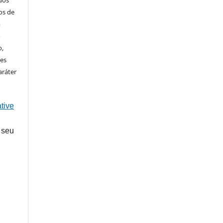
ados
os de
m
o
o,
ões
aráter
tive
 seu