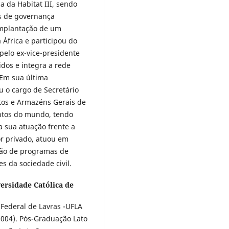
 da Habitat III, sendo
as de governança
implantação de um
África e participou do
pelo ex-vice-presidente
dos e integra a rede
 Em sua última
u o cargo de Secretário
tos e Armazéns Gerais de
entos do mundo, tendo
a sua atuação frente a
r privado, atuou em
ação de programas de
s da sociedade civil.
versidade Católica de
Federal de Lavras -UFLA
2004). Pós-Graduação Lato