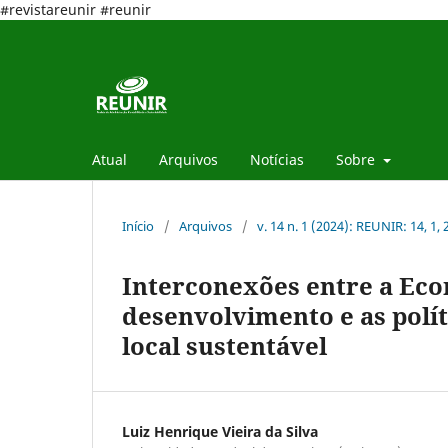
#revistareunir #reunir
Atual
Arquivos
Notícias
Sobre
Início
/
Arquivos
/
v. 14 n. 1 (2024): REUNIR: 14, 1,
Interconexões entre a Eco
desenvolvimento e as polí
local sustentável
Luiz Henrique Vieira da Silva