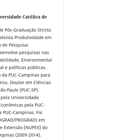
iversidade Católica de
e Pós-Graduação Stricto
lsista Produtividade em
 de Pesquisa:
esenvolve pesquisas nas
abilidade, Environmental
l e políticas públicas.
o da PUC-Campinas para
nsu. Doutor em Ciências
São Paulo (PUC-SP).
 pela Universidade
 Econômicas pela PUC-
a PUC-Campinas. Foi
/COGRAD/PROGRAD) em
e Extensão (NUPEX) do
mpinas (2009-2014).