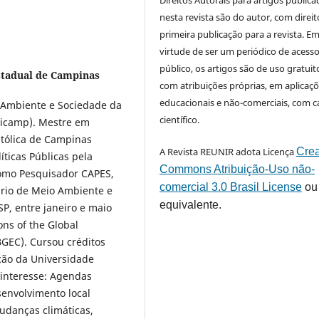
Direitos Autorais para artigos public
nesta revista são do autor, com direit
primeira publicação para a revista. E
virtude de ser um periódico de acess
público, os artigos são de uso gratuit
stadual de Campinas
com atribuições próprias, em aplicaç
educacionais e não-comerciais, com c
Ambiente e Sociedade da
científico.
icamp). Mestre em
atólica de Campinas
A Revista REUNIR adota Licença
Crea
ticas Públicas pela
Commons Atribuição-Uso não-
como Pesquisador CAPES,
comercial 3.0 Brasil License
ou
ário de Meio Ambiente e
equivalente.
P, entre janeiro e maio
ns of the Global
GEC). Cursou créditos
ção da Universidade
interesse: Agendas
senvolvimento local
mudanças climáticas,