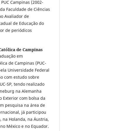
a PUC Campinas (2002-
da Faculdade de Ciências
mo Avaliador de
stadual de Educação do
or de periódicos
 Católica de Campinas
raduação em
ólica de Campinas (PUC-
ela Universidade Federal
ão com estudo sobre
PUC-SP, tendo realizado
Lüneburg na Alemanha
 Exterior com bolsa da
om pesquisa na área de
rnacional, já participou
, na Holanda, na Áustria,
 no México e no Equador.