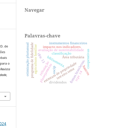
Navegar
Palavras-chave
instrumentos financeiros
otimização plurianual
programa de fidelidade
agricultura familiar
, D. de
impacto nos indicadores.
avaliação de sustentabilidade
cooperativas
xões
classificação
ifric 13
Área tributária
bibliometria.
obais
firmas brasileiras.
tributação
estrutura de propriedade
 para o
planejamento
bancos
oscip
terceiro setor
Revista
icpc 14
idade
,
dividendos
4
2024