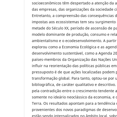
socioeconômicos têm despertado a atenção da a
das empresas, das organizações da sociedade ci
Entretanto, a compreensão das consequências d
impostas aos ecossistemas tem seu surgimento 
metade do Século XX, período de ascensão de p
modelo dominante de produção, consumo e rel
ambientalismo e o ecodesenvolvimento. A partir 
explorou como a Economia Ecológica e as agend
desenvolvimento sustentável, como a Agenda 2
países-membros da Organização das Nações Un
influir na reorientação das políticas públicas e
pressuposto é de que ações localizadas podem
transformação global. Para tanto, optou-se por
bibliográfica, de caráter qualitativo e descritiv
pela contradição entre o crescimento tendente ao
somente no ideário neoclássico da economia, e os
Terra. Os resultados apontam para a tendência 
provenientes dos novos paradigmas de desenvol
estão sendo internalizados no âmbito local, sob