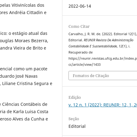
elas Vitivinícolas dos
2022-06-14
res Andréia Cittadin e
Como Citar
ico: o estágio atual das
Carvalho, J. R. M. de. (2022). Editorial 12(1)
Douglas Moraes Bezerra,
Editorial.
REUNIR Revista De Administração
Contabilidade E Sustentabilidade
,
12
(1), i.
ndra Vieira de Brito e
Recuperado de
https://reunir.revistas.ufcg.edu.br/index
cc/article/view/1433
erencial como um pacote
Fomatos de Citação
Eduardo José Navas
 Liliane Cristina Segura e
Edição
e Ciências Contábeis de
v. 12 n. 1 (2022): REUNIR: 12, 1, 
ria de Karla Luisa Costa
Seção
neroso Alves da Cunha e
Editorial