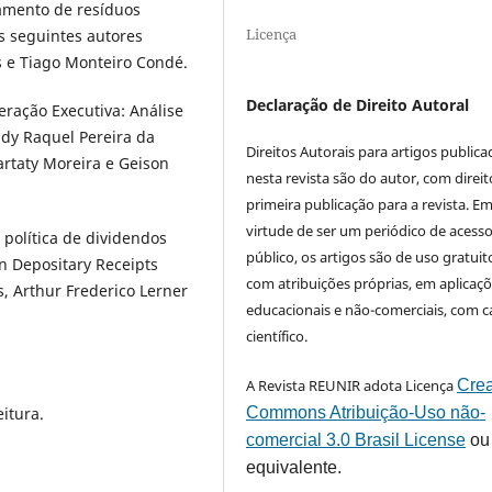
tamento de resíduos
Licença
s seguintes autores
s e Tiago Monteiro Condé.
Declaração de Direito Autoral
eração Executiva: Análise
dy Raquel Pereira da
Direitos Autorais para artigos public
cartaty Moreira e Geison
nesta revista são do autor, com direit
primeira publicação para a revista. E
virtude de ser um periódico de acess
a política de dividendos
público, os artigos são de uso gratuit
 Depositary Receipts
com atribuições próprias, em aplicaç
s, Arthur Frederico Lerner
educacionais e não-comerciais, com c
científico.
A Revista REUNIR adota Licença
Crea
Commons Atribuição-Uso não-
itura.
comercial 3.0 Brasil License
ou
equivalente.