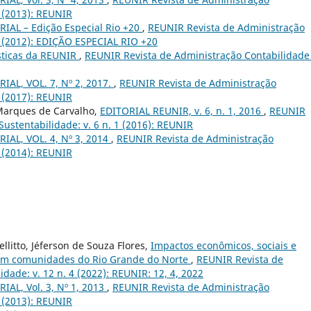
4 (2013): REUNIR
RIAL – Edição Especial Rio +20
,
REUNIR Revista de Administração
 2 (2012): EDIÇÃO ESPECIAL RIO +20
ísticas da REUNIR
,
REUNIR Revista de Administração Contabilidade
IAL, VOL. 7, Nº 2, 2017.
,
REUNIR Revista de Administração
2 (2017): REUNIR
 Marques de Carvalho,
EDITORIAL REUNIR, v. 6, n. 1, 2016
,
REUNIR
ustentabilidade: v. 6 n. 1 (2016): REUNIR
IAL, VOL. 4, Nº 3, 2014
,
REUNIR Revista de Administração
3 (2014): REUNIR
llitto, Jéferson de Souza Flores,
Impactos econômicos, sociais e
 em comunidades do Rio Grande do Norte
,
REUNIR Revista de
dade: v. 12 n. 4 (2022): REUNIR: 12, 4, 2022
IAL, Vol. 3, Nº 1, 2013
,
REUNIR Revista de Administração
1 (2013): REUNIR