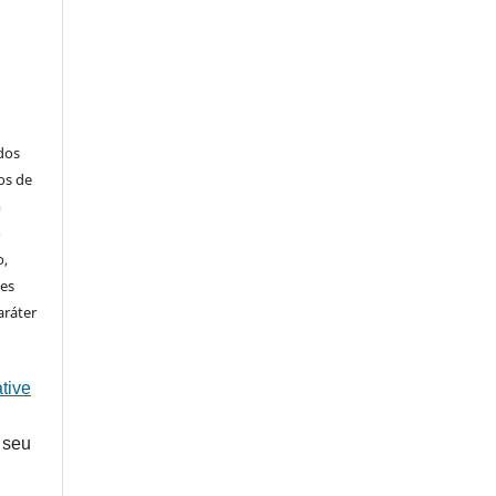
ados
os de
m
o
o,
ões
aráter
tive
 seu