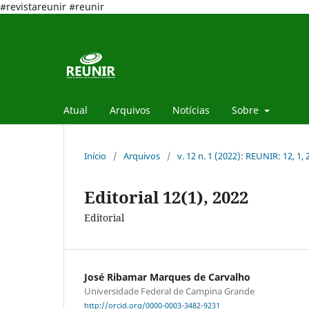
#revistareunir #reunir
Atual
Arquivos
Notícias
Sobre
Início
/
Arquivos
/
v. 12 n. 1 (2022): REUNIR: 12, 1,
Editorial 12(1), 2022
Editorial
José Ribamar Marques de Carvalho
Universidade Federal de Campina Grande
http://orcid.org/0000-0003-3482-9231