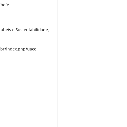
Chefe
ábeis e Sustentabilidade,
u.br/index.php/uacc