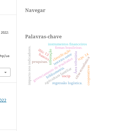
Navegar
, 2022:
Palavras-chave
instrumentos financeiros
impacto nos indicadores.
firmas brasileiras.
ifric 13
classificação
tributação
Área tributária
terceiro setor
icpc 14
bancos
.php/ua
crise econômica
gerenciamento de resultados
pesquisas.
cooperativas
bibliometria.
agricultura familiar
oscip
regressão logística.
2022