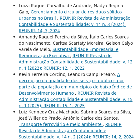
Luiza Raquel Carvalho de Andrade, Nadya Regina
Galo,
Gerenciamento circular de resíduos sólidos
urbanos no Brasil
,
REUNIR Revista de Administração
Contabilidade e Sustentabilidade: v. 14 n. 3 (2024):
REUNIR: 14, 3, 2024
Annandy Raquel Pereira da Silva, Ítalo Carlos Soares
do Nascimento, Caritsa Scartaty Moreira, Geison Calyo
Varela de Melo,
Sustentabilidade Empresarial e
Remuneração Executiva
,
REUNIR Revista de
Administração Contabilidade e Sustentabilidade: v. 12
n. 1 (2022): REUNIR: 12, 1, 2022
Kevin Ferreira Corcino, Leandro Campi Prearo,
A
percepção da qualidade dos serviços públicos por
parte da população em municípios de baixo Índice de
Desenvolvimento Humano
,
REUNIR Revista de
Administração Contabilidade e Sustentabilidade: v. 15
n. 1 (2025): REUNIR: 15, 1, 2025
Luiz Kennedy Cruz Machado, Sabrina Soares da Silva,
José Willer do Prado, Antônio Carlos dos Santos,
Transporte ferroviário e meio ambiente
,
REUNIR
Revista de Administração Contabilidade e
Sustentabilidade: v. 14 n. 2 (2024): REUNIR: 14, 2, 2024