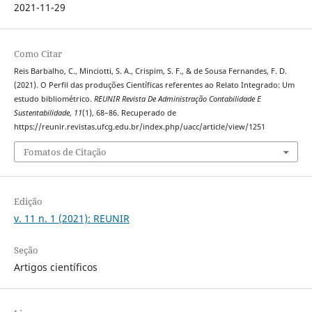
2021-11-29
Como Citar
Reis Barbalho, C., Minciotti, S. A., Crispim, S. F., & de Sousa Fernandes, F. D.
(2021). O Perfil das produções Científicas referentes ao Relato Integrado: Um
estudo bibliométrico.
REUNIR Revista De Administração Contabilidade E
Sustentabilidade
,
11
(1), 68–86. Recuperado de
https://reunir.revistas.ufcg.edu.br/index.php/uacc/article/view/1251
Fomatos de Citação
Edição
v. 11 n. 1 (2021): REUNIR
Seção
Artigos científicos