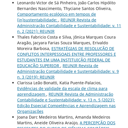
Leonardo Victor de Sá Pinheiro, João Carlos Hipólito
Bernardes Nascimento, Thyciane Santos Oliveira,
Comportamento ecológico em tempos de
(in)sustentabilidade:
,
REUNIR Revista de
Administração Contabilidade e Sustentabilidade: v. 11
n. 2 (2021): REUNIR
Thales Fabricio Costa e Silva, Jônica Marques Coura
Aragão, Jacyara Farias Souza Marques, Erivaldo
Moreira Barbosa,
ESTRATÉGIAS DE RESOLUÇÃO DE
CONFLITOS INTERPESSOAIS ENTRE PROFESSORES E
ESTUDANTES EM UMA INSTITUIÇÃO FEDERAL DE
EDUCAÇÃO SUPERIOR
,
REUNIR Revista de
Administração Contabilidade e Sustentabilidade: v. 9
n. 3 (2019): REUNIR
Clarissa Leão Bonatti, Katia Puente-Palacios,
Evidências de validade da escala de clima para
aprendizagem
,
REUNIR Revista de Administração
Contabilidade e Sustentabilidade: v. 13 n. 5 (2023):
Edição Especial Competências e Aprendizagem nas
Organizações
Joana Darc Medeiros Martins, Amanda Medeiros
Martins, Aneide Oliveira Araújo,
A PERCEPÇÃO DOS