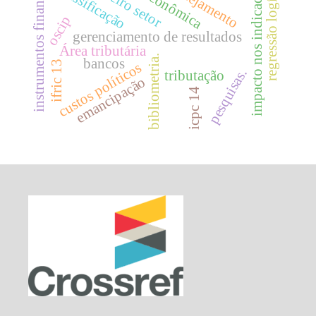
instrumentos financeiros
impacto nos indicadores.
regressão logística.
crise econômica
planejamento
terceiro setor
classificação
oscip
gerenciamento de resultados
Área tributária
bibliometria.
bancos
ifric 13
custos políticos
pesquisas.
tributação
emancipação
icpc 14