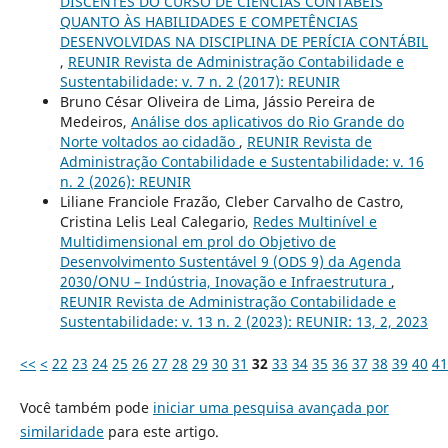
DISCENTES DO CURSO DE CIÊNCIAS CONTÁBEIS
QUANTO ÀS HABILIDADES E COMPETÊNCIAS
DESENVOLVIDAS NA DISCIPLINA DE PERÍCIA CONTÁBIL
,
REUNIR Revista de Administração Contabilidade e
Sustentabilidade: v. 7 n. 2 (2017): REUNIR
Bruno César Oliveira de Lima, Jássio Pereira de
Medeiros,
Análise dos aplicativos do Rio Grande do
Norte voltados ao cidadão
,
REUNIR Revista de
Administração Contabilidade e Sustentabilidade: v. 16
n. 2 (2026): REUNIR
Liliane Franciole Frazão, Cleber Carvalho de Castro,
Cristina Lelis Leal Calegario,
Redes Multinível e
Multidimensional em prol do Objetivo de
Desenvolvimento Sustentável 9 (ODS 9) da Agenda
2030/ONU – Indústria, Inovação e Infraestrutura
,
REUNIR Revista de Administração Contabilidade e
Sustentabilidade: v. 13 n. 2 (2023): REUNIR: 13, 2, 2023
<<
<
22
23
24
25
26
27
28
29
30
31
32
33
34
35
36
37
38
39
40
41
Você também pode
iniciar uma pesquisa avançada por
similaridade
para este artigo.