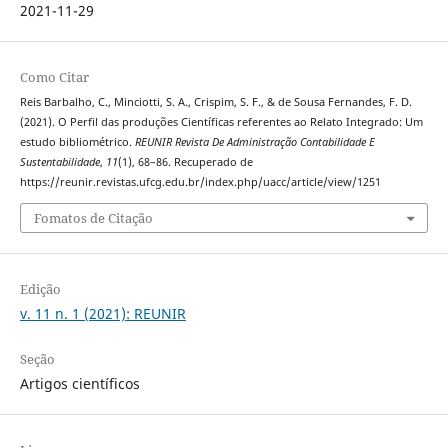
2021-11-29
Como Citar
Reis Barbalho, C., Minciotti, S. A., Crispim, S. F., & de Sousa Fernandes, F. D.
(2021). O Perfil das produções Científicas referentes ao Relato Integrado: Um
estudo bibliométrico.
REUNIR Revista De Administração Contabilidade E
Sustentabilidade
,
11
(1), 68–86. Recuperado de
https://reunir.revistas.ufcg.edu.br/index.php/uacc/article/view/1251
Fomatos de Citação
Edição
v. 11 n. 1 (2021): REUNIR
Seção
Artigos científicos