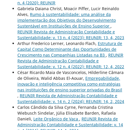
n. 4 (2020): REUNIR
Gabriela Daiana Christ, Moacir Piffer, Lucir Reinaldo
Alves,
Rumo à sustentabilidade: uma análise da
implementação dos Objetivos do Desenvolvimento
Sustentável em Instituições de Ensino Superior
,
REUNIR Revista de Administração Contabilidade e
Sustentabilidade: v. 13 n. 4 (2023): REUNIR: 13, 4, 2023
Arthur Frederico Lerner, Leonardo Flach,
Estrutura de
Capital Como Determinante das Oportunidades de
Crescimento nas Companhias Listadas na B3
,
REUNIR
Revista de Administração Contabilidade e
Sustentabilidade: v. 12 n. 4 (2022): REUNIR: 12, 4, 2022
César Ricardo Maia de Vasconcelos, Hilderline Câmara
de Oliveira, Walid Abbas El-Aouar,
Empregabilidade,
inovação e inteligência competitiva como estratégias
nas instituições de ensino superior privadas do Brasil
,
REUNIR Revista de Administração Contabilidade e
Sustentabilidade: v. 14 n. 2 (2024): REUNIR: 14, 2, 2024
Carlos Cândido da Silva Cyrne, Fernanda Cristina
Wiebusch Sindelar, Júlia Elisabete Barden, Rafaela
Danieli,
Leite Orgânico de Vaca
,
REUNIR Revista de
Administração Contabilidade e Sustentabilidade: v. 14