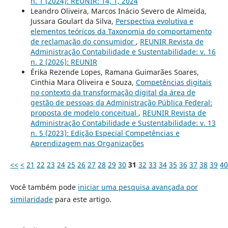
n. 1 (2024): REUNIR: 14, 1, 2024
Leandro Oliveira, Marcos Inácio Severo de Almeida,
Jussara Goulart da Silva,
Perspectiva evolutiva e
elementos teóricos da Taxonomia do comportamento
de reclamação do consumidor
,
REUNIR Revista de
Administração Contabilidade e Sustentabilidade: v. 16
n. 2 (2026): REUNIR
Érika Rezende Lopes, Ramana Guimarães Soares,
Cinthia Mara Oliveira e Souza,
Competências digitais
no contexto da transformação digital da área de
gestão de pessoas da Administração Pública Federal:
proposta de modelo conceitual
,
REUNIR Revista de
Administração Contabilidade e Sustentabilidade: v. 13
n. 5 (2023): Edição Especial Competências e
Aprendizagem nas Organizações
<<
<
21
22
23
24
25
26
27
28
29
30
31
32
33
34
35
36
37
38
39
40
Você também pode
iniciar uma pesquisa avançada por
similaridade
para este artigo.