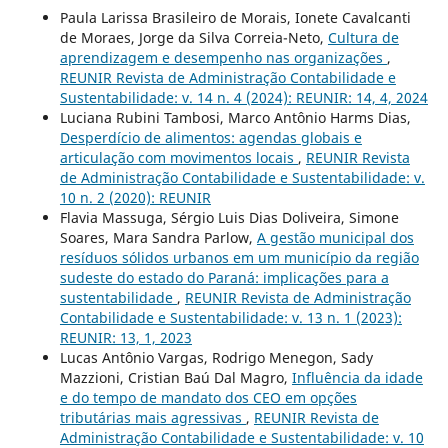
Paula Larissa Brasileiro de Morais, Ionete Cavalcanti
de Moraes, Jorge da Silva Correia-Neto,
Cultura de
aprendizagem e desempenho nas organizações
,
REUNIR Revista de Administração Contabilidade e
Sustentabilidade: v. 14 n. 4 (2024): REUNIR: 14, 4, 2024
Luciana Rubini Tambosi, Marco Antônio Harms Dias,
Desperdício de alimentos: agendas globais e
articulação com movimentos locais
,
REUNIR Revista
de Administração Contabilidade e Sustentabilidade: v.
10 n. 2 (2020): REUNIR
Flavia Massuga, Sérgio Luis Dias Doliveira, Simone
Soares, Mara Sandra Parlow,
A gestão municipal dos
resíduos sólidos urbanos em um município da região
sudeste do estado do Paraná: implicações para a
sustentabilidade
,
REUNIR Revista de Administração
Contabilidade e Sustentabilidade: v. 13 n. 1 (2023):
REUNIR: 13, 1, 2023
Lucas Antônio Vargas, Rodrigo Menegon, Sady
Mazzioni, Cristian Baú Dal Magro,
Influência da idade
e do tempo de mandato dos CEO em opções
tributárias mais agressivas
,
REUNIR Revista de
Administração Contabilidade e Sustentabilidade: v. 10