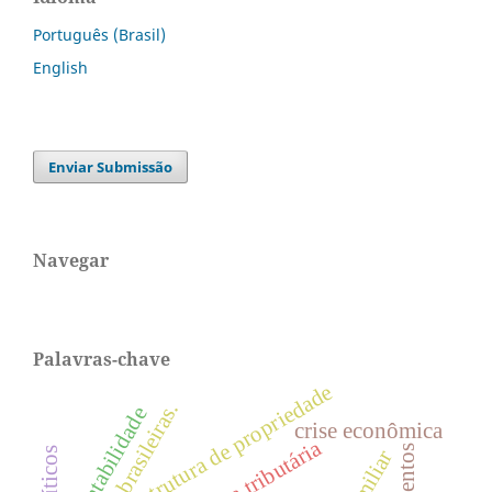
Português (Brasil)
English
Enviar Submissão
Navegar
Palavras-chave
estrutura de propriedade
firmas brasileiras.
sustentabilidade
crise econômica
Área tributária
proventos