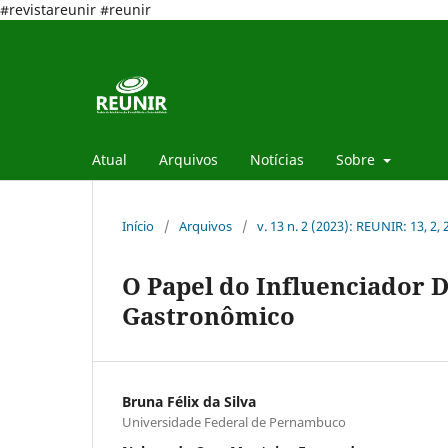
#revistareunir #reunir
Atual
Arquivos
Notícias
Sobre
Início
/
Arquivos
/
v. 13 n. 2 (2023): REUNIR: 13, 2,
O Papel do Influenciador 
Gastronômico
Bruna Félix da Silva
Universidade Federal de Pernambuco