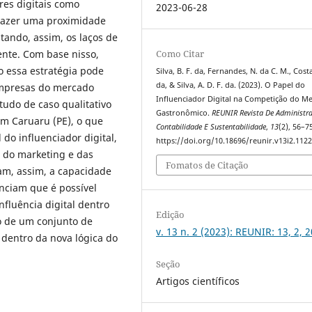
res digitais como
2023-06-28
trazer uma proximidade
tando, assim, os laços de
ente. Com base nisso,
Como Citar
o essa estratégia pode
Silva, B. F. da, Fernandes, N. da C. M., Costa
da, & Silva, A. D. F. da. (2023). O Papel do
empresas do mercado
Influenciador Digital na Competição do M
udo de caso qualitativo
Gastronômico.
REUNIR Revista De Administr
em Caruaru (PE), o que
Contabilidade E Sustentabilidade
,
13
(2), 56–7
 do influenciador digital,
https://doi.org/10.18696/reunir.v13i2.112
o do marketing e das
Fomatos de Citação
am, assim, a capacidade
enciam que é possível
nfluência digital dentro
Edição
o de um conjunto de
v. 13 n. 2 (2023): REUNIR: 13, 2, 
 dentro da nova lógica do
Seção
Artigos científicos