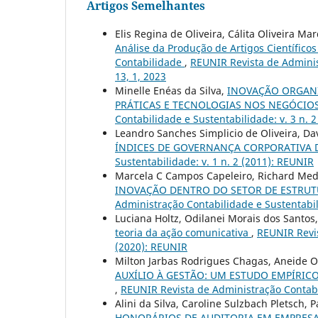
Artigos Semelhantes
Elis Regina de Oliveira, Cálita Oliveira M
Análise da Produção de Artigos Científic
Contabilidade
,
REUNIR Revista de Administ
13, 1, 2023
Minelle Enéas da Silva,
INOVAÇÃO ORGANI
PRÁTICAS E TECNOLOGIAS NOS NEGÓCIO
Contabilidade e Sustentabilidade: v. 3 n. 
Leandro Sanches Simplicio de Oliveira, Da
ÍNDICES DE GOVERNANÇA CORPORATIVA
Sustentabilidade: v. 1 n. 2 (2011): REUNIR
Marcela C Campos Capeleiro, Richard Med
INOVAÇÃO DENTRO DO SETOR DE ESTRU
Administração Contabilidade e Sustentabil
Luciana Holtz, Odilanei Morais dos Santos
teoria da ação comunicativa
,
REUNIR Revis
(2020): REUNIR
Milton Jarbas Rodrigues Chagas, Aneide Ol
AUXÍLIO À GESTÃO: UM ESTUDO EMPÍRIC
,
REUNIR Revista de Administração Contabil
Alini da Silva, Caroline Sulzbach Pletsch,
HONORÁRIOS DE AUDITORIA EM EMPRESA