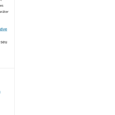
ões
aráter
tive
 seu
a