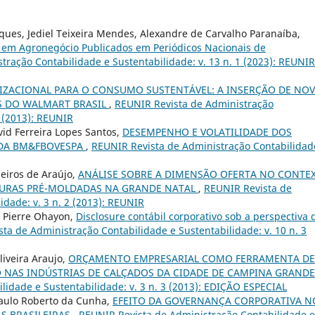
arques, Jediel Teixeira Mendes, Alexandre de Carvalho Paranaíba,
os em Agronegócio Publicados em Periódicos Nacionais de
ração Contabilidade e Sustentabilidade: v. 13 n. 1 (2023): REUNIR
ZACIONAL PARA O CONSUMO SUSTENTÁVEL: A INSERÇÃO DE NO
S DO WALMART BRASIL
,
REUNIR Revista de Administração
2 (2013): REUNIR
vid Ferreira Lopes Santos,
DESEMPENHO E VOLATILIDADE DOS
 DA BM&FBOVESPA
,
REUNIR Revista de Administração Contabilidad
eiros de Araújo,
ANÁLISE SOBRE A DIMENSÃO OFERTA NO CONTE
TURAS PRÉ-MOLDADAS NA GRANDE NATAL
,
REUNIR Revista de
idade: v. 3 n. 2 (2013): REUNIR
, Pierre Ohayon,
Disclosure contábil corporativo sob a perspectiva 
ta de Administração Contabilidade e Sustentabilidade: v. 10 n. 3
iveira Araujo,
ORÇAMENTO EMPRESARIAL COMO FERRAMENTA DE
O NAS INDÚSTRIAS DE CALÇADOS DA CIDADE DE CAMPINA GRANDE
idade e Sustentabilidade: v. 3 n. 3 (2013): EDIÇÃO ESPECIAL
 Paulo Roberto da Cunha,
EFEITO DA GOVERNANÇA CORPORATIVA N
S BRASILEIRAS
,
REUNIR Revista de Administração Contabilidade e