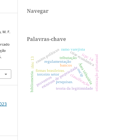
Navegar
, M. F.
Palavras-chave
ercado
ramo varejista
custos políticos
ação
crise econômica
icpc 14
otimização plurianual
5.
tributação
ifric 13
regulamentação
2
Área tributária
bancos
estrutura de propriedade
oscip
firmas brasileiras.
bibliometria.
terceiro setor
classificação
proventos
pesquisas.
teoria da legitimidade
2023