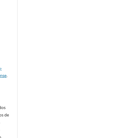
e
a
-
ense
.
ados
os de
m
o
o,