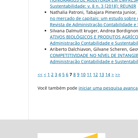
Sustentabilidade: v. 8 n. 3 (2018): REUNIR
Nathalia Patroni, Tabajara Pimenta Junior,
no mercado de capitais: um estudo sobre
Revista de Administração Contabilidade e S
Silvana Dalmutt kruger, Andrea Bordignon
ATIVOS BIOLÓGICOS E PRODUTOS AGRÍC
Administração Contabilidade e Sustentabil
Ariberto Dalchiavon, Gilvane Scheren, Ge
COMPETITIVIDADE NO NÍVEL DE INTANGI
Administração Contabilidade e Sustentabil
<<
<
1
2
3
4
5
6
7
8
9
10
11
12
13
14
>
>>
Você também pode
iniciar uma pesquisa avança