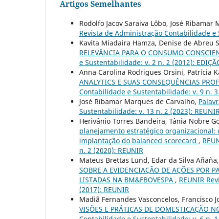
Artigos Semelhantes
Rodolfo Jacov Saraiva Lôbo, José Ribamar
Revista de Administração Contabilidade e S
Kavita Miadaira Hamza, Denise de Abreu S
RELEVÂNCIA PARA O CONSUMO CONSCIE
e Sustentabilidade: v. 2 n. 2 (2012): EDIÇ
Anna Carolina Rodrigues Orsini, Patrícia K
ANALYTICS E SUAS CONSEQUÊNCIAS PROF
Contabilidade e Sustentabilidade: v. 9 n. 
José Ribamar Marques de Carvalho,
Palavr
Sustentabilidade: v. 13 n. 2 (2023): REUNIR
Herivânio Torres Bandeira, Tânia Nobre G
planejamento estratégico organizacional:
implantação do balanced scorecard
,
REUN
n. 2 (2020): REUNIR
Mateus Brettas Lund, Edar da Silva Aña
SOBRE A EVIDENCIAÇÃO DE AÇÕES POR P
LISTADAS NA BM&FBOVESPA
,
REUNIR Revi
(2017): REUNIR
Madiã Fernandes Vasconcelos, Francisco Jo
VISÕES E PRÁTICAS DE DOMESTICAÇÃO 
Contabilidade e Sustentabilidade: v. 6 n. 