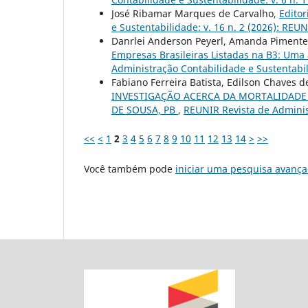
José Ribamar Marques de Carvalho,
Editor
e Sustentabilidade: v. 16 n. 2 (2026): REU
Danrlei Anderson Peyerl, Amanda Pimentel 
Empresas Brasileiras Listadas na B3: U
Administração Contabilidade e Sustentabili
Fabiano Ferreira Batista, Edilson Chaves d
INVESTIGAÇÃO ACERCA DA MORTALIDADE
DE SOUSA, PB
,
REUNIR Revista de Administ
<<
<
1
2
3
4
5
6
7
8
9
10
11
12
13
14
>
>>
Você também pode
iniciar uma pesquisa avança