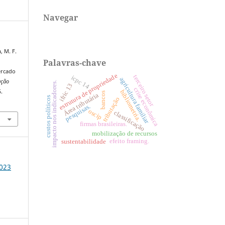
Navegar
, M. F.
Palavras-chave
ercado
estrutura de propriedade
terceiro setor
icpc 14
agricultura familiar
ação
impacto nos indicadores.
ifric 13
crise econômica
5.
bibliometria.
bancos
Área tributária
custos políticos
tributação
2
pesquisas.
oscip
classificação
firmas brasileiras.
mobilização de recursos
efeito framing.
sustentabilidade
2023