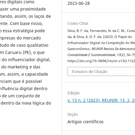
res digitais como
2023-06-28
trazer uma proximidade
tando, assim, os laços de
ente. Com base nisso,
Como Citar
o essa estratégia pode
Silva, B. F. da, Fernandes, N. da C. M., Costa
da, & Silva, A. D. F. da. (2023). O Papel do
empresas do mercado
Influenciador Digital na Competição do M
udo de caso qualitativo
Gastronômico.
REUNIR Revista De Administr
em Caruaru (PE), o que
Contabilidade E Sustentabilidade
,
13
(2), 56–7
 do influenciador digital,
https://doi.org/10.18696/reunir.v13i2.112
o do marketing e das
Fomatos de Citação
am, assim, a capacidade
enciam que é possível
nfluência digital dentro
Edição
o de um conjunto de
v. 13 n. 2 (2023): REUNIR: 13, 2, 
 dentro da nova lógica do
Seção
Artigos científicos