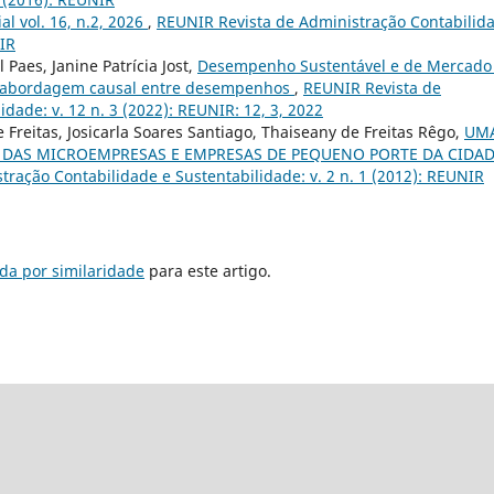
ial vol. 16, n.2, 2026
,
REUNIR Revista de Administração Contabilid
NIR
Paes, Janine Patrícia Jost,
Desempenho Sustentável e de Mercado
ma abordagem causal entre desempenhos
,
REUNIR Revista de
dade: v. 12 n. 3 (2022): REUNIR: 12, 3, 2022
e Freitas, Josicarla Soares Santiago, Thaiseany de Freitas Rêgo,
UM
 DAS MICROEMPRESAS E EMPRESAS DE PEQUENO PORTE DA CIDA
ração Contabilidade e Sustentabilidade: v. 2 n. 1 (2012): REUNIR
da por similaridade
para este artigo.