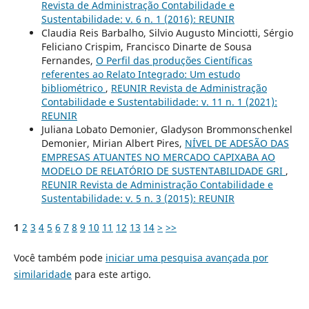
Revista de Administração Contabilidade e
Sustentabilidade: v. 6 n. 1 (2016): REUNIR
Claudia Reis Barbalho, Silvio Augusto Minciotti, Sérgio
Feliciano Crispim, Francisco Dinarte de Sousa
Fernandes,
O Perfil das produções Científicas
referentes ao Relato Integrado: Um estudo
bibliométrico
,
REUNIR Revista de Administração
Contabilidade e Sustentabilidade: v. 11 n. 1 (2021):
REUNIR
Juliana Lobato Demonier, Gladyson Brommonschenkel
Demonier, Mirian Albert Pires,
NÍVEL DE ADESÃO DAS
EMPRESAS ATUANTES NO MERCADO CAPIXABA AO
MODELO DE RELATÓRIO DE SUSTENTABILIDADE GRI
,
REUNIR Revista de Administração Contabilidade e
Sustentabilidade: v. 5 n. 3 (2015): REUNIR
1
2
3
4
5
6
7
8
9
10
11
12
13
14
>
>>
Você também pode
iniciar uma pesquisa avançada por
similaridade
para este artigo.