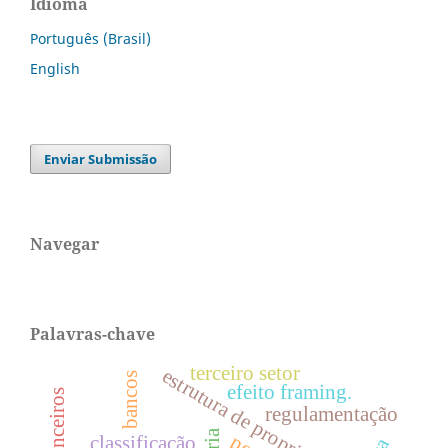
Idioma
Português (Brasil)
English
Enviar Submissão
Navegar
Palavras-chave
terceiro setor
estrutura de propriedade
bancos
efeito framing.
regulamentação
classificação