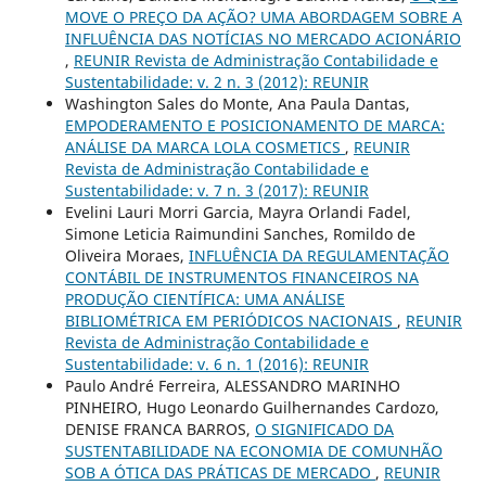
MOVE O PREÇO DA AÇÃO? UMA ABORDAGEM SOBRE A
INFLUÊNCIA DAS NOTÍCIAS NO MERCADO ACIONÁRIO
,
REUNIR Revista de Administração Contabilidade e
Sustentabilidade: v. 2 n. 3 (2012): REUNIR
Washington Sales do Monte, Ana Paula Dantas,
EMPODERAMENTO E POSICIONAMENTO DE MARCA:
ANÁLISE DA MARCA LOLA COSMETICS
,
REUNIR
Revista de Administração Contabilidade e
Sustentabilidade: v. 7 n. 3 (2017): REUNIR
Evelini Lauri Morri Garcia, Mayra Orlandi Fadel,
Simone Leticia Raimundini Sanches, Romildo de
Oliveira Moraes,
INFLUÊNCIA DA REGULAMENTAÇÃO
CONTÁBIL DE INSTRUMENTOS FINANCEIROS NA
PRODUÇÃO CIENTÍFICA: UMA ANÁLISE
BIBLIOMÉTRICA EM PERIÓDICOS NACIONAIS
,
REUNIR
Revista de Administração Contabilidade e
Sustentabilidade: v. 6 n. 1 (2016): REUNIR
Paulo André Ferreira, ALESSANDRO MARINHO
PINHEIRO, Hugo Leonardo Guilhernandes Cardozo,
DENISE FRANCA BARROS,
O SIGNIFICADO DA
SUSTENTABILIDADE NA ECONOMIA DE COMUNHÃO
SOB A ÓTICA DAS PRÁTICAS DE MERCADO
,
REUNIR