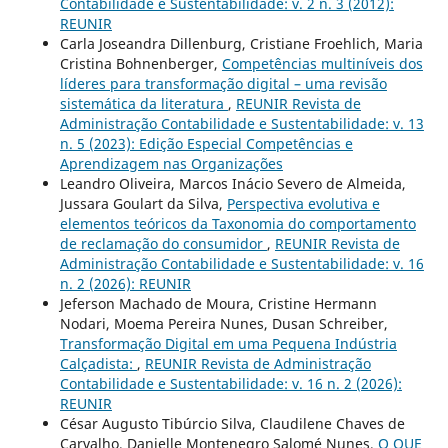
Contabilidade e Sustentabilidade: v. 2 n. 3 (2012):
REUNIR
Carla Joseandra Dillenburg, Cristiane Froehlich, Maria
Cristina Bohnenberger,
Competências multiníveis dos
líderes para transformação digital – uma revisão
sistemática da literatura
,
REUNIR Revista de
Administração Contabilidade e Sustentabilidade: v. 13
n. 5 (2023): Edição Especial Competências e
Aprendizagem nas Organizações
Leandro Oliveira, Marcos Inácio Severo de Almeida,
Jussara Goulart da Silva,
Perspectiva evolutiva e
elementos teóricos da Taxonomia do comportamento
de reclamação do consumidor
,
REUNIR Revista de
Administração Contabilidade e Sustentabilidade: v. 16
n. 2 (2026): REUNIR
Jeferson Machado de Moura, Cristine Hermann
Nodari, Moema Pereira Nunes, Dusan Schreiber,
Transformação Digital em uma Pequena Indústria
Calçadista:
,
REUNIR Revista de Administração
Contabilidade e Sustentabilidade: v. 16 n. 2 (2026):
REUNIR
César Augusto Tibúrcio Silva, Claudilene Chaves de
Carvalho, Danielle Montenegro Salomé Nunes,
O QUE