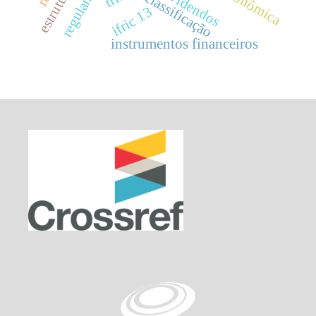
dividendos
classificação
ifric 13
instrumentos financeiros