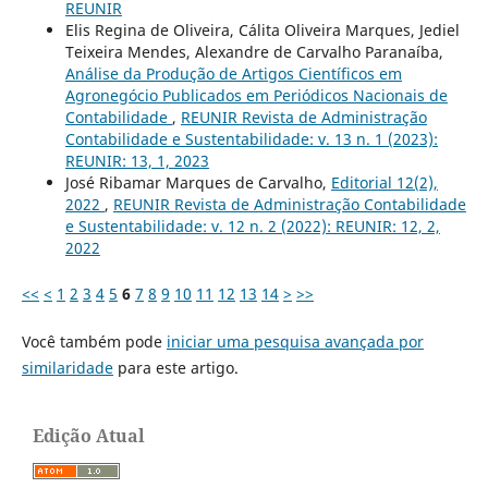
REUNIR
Elis Regina de Oliveira, Cálita Oliveira Marques, Jediel
Teixeira Mendes, Alexandre de Carvalho Paranaíba,
Análise da Produção de Artigos Científicos em
Agronegócio Publicados em Periódicos Nacionais de
Contabilidade
,
REUNIR Revista de Administração
Contabilidade e Sustentabilidade: v. 13 n. 1 (2023):
REUNIR: 13, 1, 2023
José Ribamar Marques de Carvalho,
Editorial 12(2),
2022
,
REUNIR Revista de Administração Contabilidade
e Sustentabilidade: v. 12 n. 2 (2022): REUNIR: 12, 2,
2022
<<
<
1
2
3
4
5
6
7
8
9
10
11
12
13
14
>
>>
Você também pode
iniciar uma pesquisa avançada por
similaridade
para este artigo.
Edição Atual