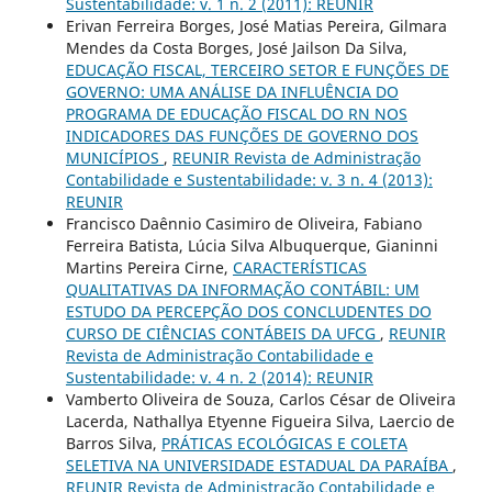
Sustentabilidade: v. 1 n. 2 (2011): REUNIR
Erivan Ferreira Borges, José Matias Pereira, Gilmara
Mendes da Costa Borges, José Jailson Da Silva,
EDUCAÇÃO FISCAL, TERCEIRO SETOR E FUNÇÕES DE
GOVERNO: UMA ANÁLISE DA INFLUÊNCIA DO
PROGRAMA DE EDUCAÇÃO FISCAL DO RN NOS
INDICADORES DAS FUNÇÕES DE GOVERNO DOS
MUNICÍPIOS
,
REUNIR Revista de Administração
Contabilidade e Sustentabilidade: v. 3 n. 4 (2013):
REUNIR
Francisco Daênnio Casimiro de Oliveira, Fabiano
Ferreira Batista, Lúcia Silva Albuquerque, Gianinni
Martins Pereira Cirne,
CARACTERÍSTICAS
QUALITATIVAS DA INFORMAÇÃO CONTÁBIL: UM
ESTUDO DA PERCEPÇÃO DOS CONCLUDENTES DO
CURSO DE CIÊNCIAS CONTÁBEIS DA UFCG
,
REUNIR
Revista de Administração Contabilidade e
Sustentabilidade: v. 4 n. 2 (2014): REUNIR
Vamberto Oliveira de Souza, Carlos César de Oliveira
Lacerda, Nathallya Etyenne Figueira Silva, Laercio de
Barros Silva,
PRÁTICAS ECOLÓGICAS E COLETA
SELETIVA NA UNIVERSIDADE ESTADUAL DA PARAÍBA
,
REUNIR Revista de Administração Contabilidade e