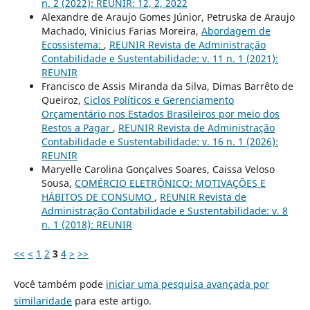
n. 2 (2022): REUNIR: 12, 2, 2022
Alexandre de Araujo Gomes Júnior, Petruska de Araujo
Machado, Vinicius Farias Moreira,
Abordagem de
Ecossistema:
,
REUNIR Revista de Administração
Contabilidade e Sustentabilidade: v. 11 n. 1 (2021):
REUNIR
Francisco de Assis Miranda da Silva, Dimas Barrêto de
Queiroz,
Ciclos Políticos e Gerenciamento
Orçamentário nos Estados Brasileiros por meio dos
Restos a Pagar
,
REUNIR Revista de Administração
Contabilidade e Sustentabilidade: v. 16 n. 1 (2026):
REUNIR
Maryelle Carolina Gonçalves Soares, Caissa Veloso
Sousa,
COMÉRCIO ELETRÔNICO: MOTIVAÇÕES E
HÁBITOS DE CONSUMO
,
REUNIR Revista de
Administração Contabilidade e Sustentabilidade: v. 8
n. 1 (2018): REUNIR
<<
<
1
2
3
4
>
>>
Você também pode
iniciar uma pesquisa avançada por
similaridade
para este artigo.