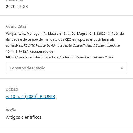
2020-12-23
Como Citar
Vargas, L. A., Menegon, R., Mazzioni, S., & Dal Magro, C. B. (2020). Influência
da idade e do tempo de mandato dos CEO em opções tributárias mais
agressivas.
REUNIR Revista De Administração Contabilidade E Sustentabilidade
,
10
(4), 116–127. Recuperado de
https://reunir.revistas.ufcg.edu.br/index.php/uacc/article/view/1097
Fomatos de Citação
Edição
v. 10 n. 4 (2020): REUNIR
Seção
Artigos científicos