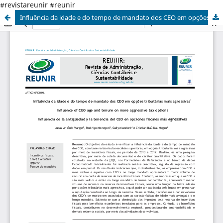
#revistareunir #reunir
Influência da idade e do tempo de mandato dos CEO em opções tributárias mais agressivas