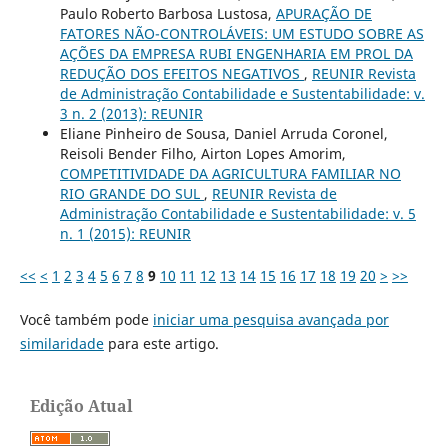
Paulo Roberto Barbosa Lustosa,
APURAÇÃO DE
FATORES NÃO-CONTROLÁVEIS: UM ESTUDO SOBRE AS
AÇÕES DA EMPRESA RUBI ENGENHARIA EM PROL DA
REDUÇÃO DOS EFEITOS NEGATIVOS
,
REUNIR Revista
de Administração Contabilidade e Sustentabilidade: v.
3 n. 2 (2013): REUNIR
Eliane Pinheiro de Sousa, Daniel Arruda Coronel,
Reisoli Bender Filho, Airton Lopes Amorim,
COMPETITIVIDADE DA AGRICULTURA FAMILIAR NO
RIO GRANDE DO SUL
,
REUNIR Revista de
Administração Contabilidade e Sustentabilidade: v. 5
n. 1 (2015): REUNIR
<<
<
1
2
3
4
5
6
7
8
9
10
11
12
13
14
15
16
17
18
19
20
>
>>
Você também pode
iniciar uma pesquisa avançada por
similaridade
para este artigo.
Edição Atual