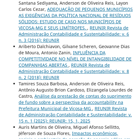
Santana Sediyama, Anderson de Oliveira Reis, Layon
Carlos Cezar,
ADEQUAÇÃO DE PEQUENOS MUNICÍPIOS
AS EXIGÊNCIAS DA POLÍTICA NACIONAL DE RESÍDUOS
SÓLIDOS: ESTUDO DE CASO NOS MUNICÍPIOS DE
VIÇOSA-MG E SEUS LIMÍTROFES.
,
REUNIR Revista de
Administração Contabilidade e Sustentabilidade: v. 6
n. 3 (2016): REUNIR
Ariberto Dalchiavon, Gilvane Scheren, Geovanne Dias
de Moura, Antonio Zanin,
INFLUÊNCIA DA
COMPETITIVIDADE NO NÍVEL DE INTANGIBILIDADE DE
COMPANHIAS ABERTAS
,
REUNIR Revista de
Administração Contabilidade e Sustentabilidade: v. 8
n. 2 (2018): REUNIR
Tamires Souza Barbosa, Anderson de Oliveira Reis,
Antônio Augusto Brion Cardoso, Elizangela Lourdes de
Castro,
Análise da prestação de contas do suprimento
de fundo sobre a perspectiva da accountability na
Prefeitura Municipal de Viçosa-MG
,
REUNIR Revista
de Administração Contabilidade e Sustentabilidade: v.
15 n. 1 (2025): REUNIR: 15, 1, 2025
Auris Martins de Oliveira, Miguel Afonso Sellitto,
Jéferson de Souza Flores,
Impactos econômicos,