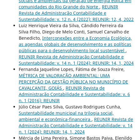
sociais e ambientais da geração de energia eólica em
comunidades do Rio Grande do Norte
,
REUNIR
Revista de Administração Contabilidade e
Sustentabilidade: v. 12 n. 4 (2022): REUNIR: 12, 4, 2022
Luiz Henrique Vieira da Silva, Cândido Ferreira da
Silva Filho, Diego de Melo Conti, Samuel Carvalho de
Benedicto,
Interconexões entre a Economia Ecológica,
as agendas globais de desenvolvimento e as políticas
públicas para o desenvolvimento local sustentável
,
REUNIR Revista de Administração Contabilidade e
Sustentabilidade: v. 14 n. 1 (2024): REUNIR: 14, 1, 2024
Fernanda Jaqueline Lopes, Fátima de Souza Freire,
MÉTRICA DE VALORAÇÃO AMBIENTAL: UMA
PERCEPÇÃO DA GESTÃO PÚBLICA NO MUNICÍPIO DE
CAVALCANTE, GOIÁS
,
REUNIR Revista de
Administração Contabilidade e Sustentabilidade: v. 6
n. 1 (2016): REUNIR
Júlio César Paes Silva, Gustavo Rodrigues Cunha,
Sustentabilidade municipal na trilogia social,
ambiental e econômica-financeira
,
REUNIR Revista de
Administração Contabilidade e Sustentabilidade: v. 14
n. 1 (2024): REUNIR: 14, 1, 2024
Mércia de Lima Pereira, Simone Bastos Paiva, Elenildo