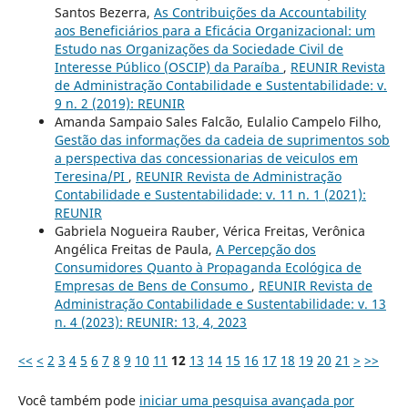
Santos Bezerra,
As Contribuições da Accountability
aos Beneficiários para a Eficácia Organizacional: um
Estudo nas Organizações da Sociedade Civil de
Interesse Público (OSCIP) da Paraíba
,
REUNIR Revista
de Administração Contabilidade e Sustentabilidade: v.
9 n. 2 (2019): REUNIR
Amanda Sampaio Sales Falcão, Eulalio Campelo Filho,
Gestão das informações da cadeia de suprimentos sob
a perspectiva das concessionarias de veiculos em
Teresina/PI
,
REUNIR Revista de Administração
Contabilidade e Sustentabilidade: v. 11 n. 1 (2021):
REUNIR
Gabriela Nogueira Rauber, Vérica Freitas, Verônica
Angélica Freitas de Paula,
A Percepção dos
Consumidores Quanto à Propaganda Ecológica de
Empresas de Bens de Consumo
,
REUNIR Revista de
Administração Contabilidade e Sustentabilidade: v. 13
n. 4 (2023): REUNIR: 13, 4, 2023
<<
<
2
3
4
5
6
7
8
9
10
11
12
13
14
15
16
17
18
19
20
21
>
>>
Você também pode
iniciar uma pesquisa avançada por