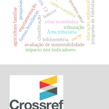
programa de fidelidade
ifric 13
terceiro setor
pesquisas.
educação ambiental.
ramo varejista
regulamentação
agricultura familiar
bancos
firmas brasileiras.
classificação
crise econômica
tributação
Área tributária
oscip
bibliometria.
avaliação de sustentabilidade
impacto nos indicadores.