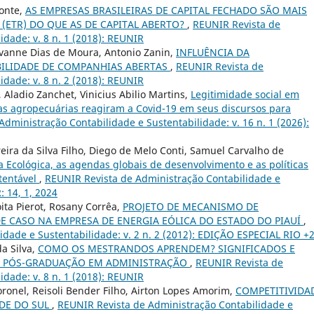
Monte,
AS EMPRESAS BRASILEIRAS DE CAPITAL FECHADO SÃO MAIS
 (ETR) DO QUE AS DE CAPITAL ABERTO?
,
REUNIR Revista de
idade: v. 8 n. 1 (2018): REUNIR
ovanne Dias de Moura, Antonio Zanin,
INFLUÊNCIA DA
BILIDADE DE COMPANHIAS ABERTAS
,
REUNIR Revista de
idade: v. 8 n. 2 (2018): REUNIR
, Aladio Zanchet, Vinicius Abilio Martins,
Legitimidade social em
s agropecuárias reagiram a Covid-19 em seus discursos para
dministração Contabilidade e Sustentabilidade: v. 16 n. 1 (2026):
reira da Silva Filho, Diego de Melo Conti, Samuel Carvalho de
 Ecológica, as agendas globais de desenvolvimento e as políticas
stentável
,
REUNIR Revista de Administração Contabilidade e
: 14, 1, 2024
ita Pierot, Rosany Corrêa,
PROJETO DE MECANISMO DE
 CASO NA EMPRESA DE ENERGIA EÓLICA DO ESTADO DO PIAUÍ
,
dade e Sustentabilidade: v. 2 n. 2 (2012): EDIÇÃO ESPECIAL RIO +
a Silva,
COMO OS MESTRANDOS APRENDEM? SIGNIFICADOS E
 PÓS-GRADUAÇÃO EM ADMINISTRAÇÃO
,
REUNIR Revista de
idade: v. 8 n. 1 (2018): REUNIR
oronel, Reisoli Bender Filho, Airton Lopes Amorim,
COMPETITIVIDA
NDE DO SUL
,
REUNIR Revista de Administração Contabilidade e