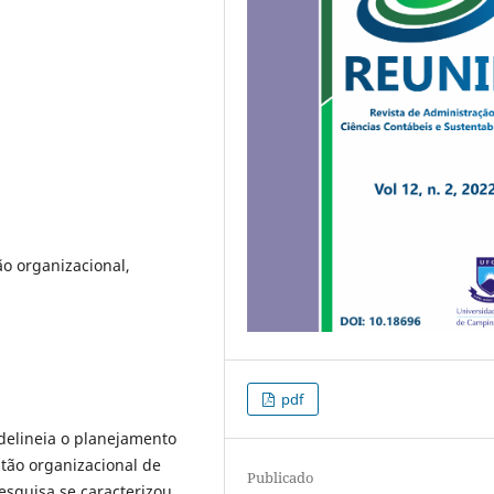
ão organizacional,
pdf
 delineia o planejamento
stão organizacional de
Publicado
esquisa se caracterizou