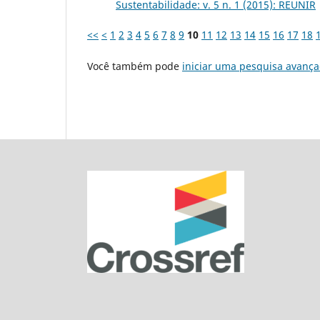
Sustentabilidade: v. 5 n. 1 (2015): REUNIR
<<
<
1
2
3
4
5
6
7
8
9
10
11
12
13
14
15
16
17
18
Você também pode
iniciar uma pesquisa avança