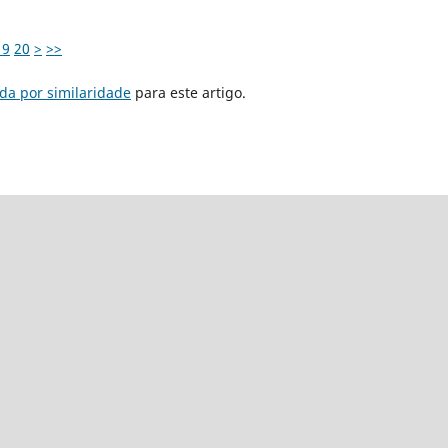
19
20
>
>>
da por similaridade
para este artigo.