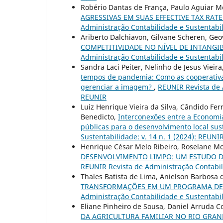
Robério Dantas de França, Paulo Aguiar 
AGRESSIVAS EM SUAS EFFECTIVE TAX RATE
Administração Contabilidade e Sustentabil
Ariberto Dalchiavon, Gilvane Scheren, Ge
COMPETITIVIDADE NO NÍVEL DE INTANGI
Administração Contabilidade e Sustentabil
Sandra Laci Peiter, Nelinho de Jesus Vieira
tempos de pandemia: Como as cooperativa
gerenciar a imagem?
,
REUNIR Revista de A
REUNIR
Luiz Henrique Vieira da Silva, Cândido Fer
Benedicto,
Interconexões entre a Economia
públicas para o desenvolvimento local su
Sustentabilidade: v. 14 n. 1 (2024): REUNIR
Henrique César Melo Ribeiro, Roselane Mo
DESENVOLVIMENTO LIMPO: UM ESTUDO DE
REUNIR Revista de Administração Contabili
Thales Batista de Lima, Anielson Barbosa d
TRANSFORMAÇÕES EM UM PROGRAMA DE
Administração Contabilidade e Sustentabil
Eliane Pinheiro de Sousa, Daniel Arruda C
DA AGRICULTURA FAMILIAR NO RIO GRA