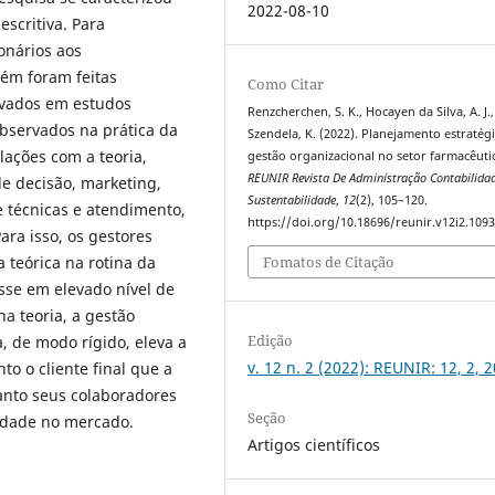
2022-08-10
escritiva. Para
onários aos
ém foram feitas
Como Citar
rvados em estudos
Renzcherchen, S. K., Hocayen da Silva, A. J.
observados na prática da
Szendela, K. (2022). Planejamento estratég
lações com a teoria,
gestão organizacional no setor farmacêuti
REUNIR Revista De Administração Contabilida
e decisão, marketing,
Sustentabilidade
,
12
(2), 105–120.
 técnicas e atendimento,
https://doi.org/10.18696/reunir.v12i2.109
ra isso, os gestores
Fomatos de Citação
 teórica na rotina da
sse em elevado nível de
a teoria, a gestão
Edição
a, de modo rígido, eleva a
v. 12 n. 2 (2022): REUNIR: 12, 2, 
to o cliente final que a
anto seus colaboradores
Seção
dade no mercado.
Artigos científicos