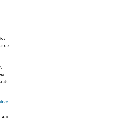
ados
os de
m
o
o,
ões
aráter
tive
 seu