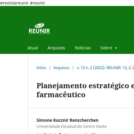
#revistareunir #reunir
Atual
Arquivos
Notícias
Sobre
Início
/
Arquivos
/
v. 12 n. 2 (2022): REUNIR: 12, 2,
Planejamento estratégico e
farmacêutico
Simone Kucznir Renzcherchen
Universidade Estadual do Centro Oeste