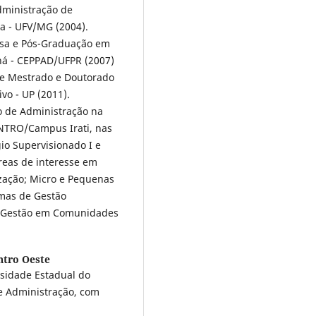
dministração de
sa - UFV/MG (2004).
isa e Pós-Graduação em
ná - CEPPAD/UFPR (2007)
e Mestrado e Doutorado
vo - UP (2011).
o de Administração na
NTRO/Campus Irati, nas
io Supervisionado I e
áreas de interesse em
zação; Micro e Pequenas
rmas de Gestão
 e Gestão em Comunidades
ntro Oeste
sidade Estadual do
e Administração, com