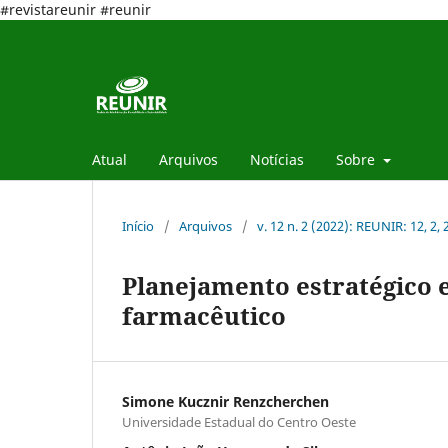
#revistareunir #reunir
Atual
Arquivos
Notícias
Sobre
Início
/
Arquivos
/
v. 12 n. 2 (2022): REUNIR: 12, 2,
Planejamento estratégico e
farmacêutico
Simone Kucznir Renzcherchen
Universidade Estadual do Centro Oeste