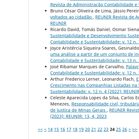
Revista de Administração Contabilidade e S
Bruno César Oliveira de Lima, Jássio Pere
voltados ao cidadão
,
REUNIR Revista de Ad
REUNIR
Ricardo David, Tomás Daniel, Osmar Siena
Sustentabilidade e Desenvolvimento Suste
Contabilidade e Sustentabilidade: v. 12 n. 
Joyce Aristércia Siqueira Soares, Gesinald
uma análise a partir de um conjunto de in
Contabilidade e Sustentabilidade: v. 13 n. 
José Ribamar Marques de Carvalho,
Palavr
Contabilidade e Sustentabilidade: v. 12 n. 
Arthur Frederico Lerner, Leonardo Flach,
E
Crescimento nas Companhias Listadas na
Sustentabilidade: v. 12 n. 4 (2022): REUNIR
Celeste Aparecida Lopes da Silva, Carlos 
Menezes,
Responsabilidade civil, tributár
de Justiça de Minas Gerais
,
REUNIR Revist
(2023): REUNIR: 13, 4, 2023
<<
<
14
15
16
17
18
19
20
21
22
23
24
25
26
>
>>