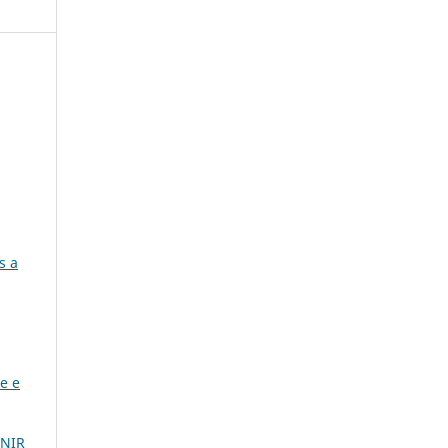
s a
e e
NIR