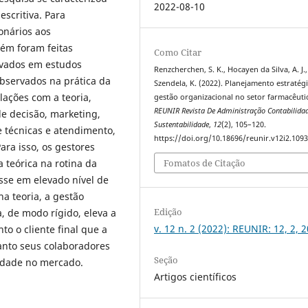
2022-08-10
escritiva. Para
onários aos
ém foram feitas
Como Citar
rvados em estudos
Renzcherchen, S. K., Hocayen da Silva, A. J.
observados na prática da
Szendela, K. (2022). Planejamento estratég
lações com a teoria,
gestão organizacional no setor farmacêuti
REUNIR Revista De Administração Contabilida
e decisão, marketing,
Sustentabilidade
,
12
(2), 105–120.
 técnicas e atendimento,
https://doi.org/10.18696/reunir.v12i2.109
ra isso, os gestores
Fomatos de Citação
 teórica na rotina da
sse em elevado nível de
a teoria, a gestão
Edição
a, de modo rígido, eleva a
v. 12 n. 2 (2022): REUNIR: 12, 2, 
to o cliente final que a
anto seus colaboradores
Seção
dade no mercado.
Artigos científicos