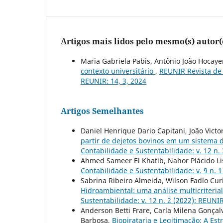
Artigos mais lidos pelo mesmo(s) autor(
Maria Gabriela Pabis, Antônio João Hocaye
contexto universitário
,
REUNIR Revista de 
REUNIR: 14, 3, 2024
Artigos Semelhantes
Daniel Henrique Dario Capitani, João Victo
partir de dejetos bovinos em um sistema 
Contabilidade e Sustentabilidade: v. 12 n. 
Ahmed Sameer El Khatib, Nahor Plácido L
Contabilidade e Sustentabilidade: v. 9 n. 
Sabrina Ribeiro Almeida, Wilson Fadlo Cur
Hidroambiental: uma análise multicriteria
Sustentabilidade: v. 12 n. 2 (2022): REUNIR
Anderson Betti Frare, Carla Milena Gonça
Barbosa,
Biopirataria e Legitimação: A E