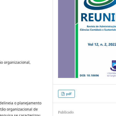
ão organizacional,
pdf
 delineia o planejamento
stão organizacional de
Publicado
esquisa se caracterizou