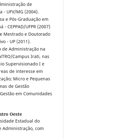
dministração de
sa - UFV/MG (2004).
isa e Pós-Graduação em
ná - CEPPAD/UFPR (2007)
e Mestrado e Doutorado
vo - UP (2011).
o de Administração na
NTRO/Campus Irati, nas
io Supervisionado I e
áreas de interesse em
zação; Micro e Pequenas
rmas de Gestão
 e Gestão em Comunidades
ntro Oeste
sidade Estadual do
e Administração, com