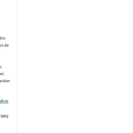
ados
os de
m
o
o,
ões
aráter
tive
 seu