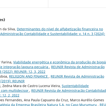
es)
n da Silva,
Determinantes do nível de alfabetização financeira no
Administração Contabilidade e Sustentabilidade: v. 14 n. 3 (2024):
r Farina,
Viabilidade energética e econômica da produção de biogá
de integração lavoura-pecuária
,
REUNIR Revista de Administração
3 (2022): REUNIR: 12, 3, 2022
isboa,
RELIGION AND FINANCE
,
REUNIR Revista de Administração
1 (2019): REUNIR
i, Zedna Mara de Castro Lucena Vieira,
Sustentabilidade
l com multidecisor
,
REUNIR Revista de Administração Contabilidad
: 12, 2, 2022
lves Fernandes, Ana Paula Capuano da Cruz, Marco Aurélio Gomes
stratégia da Empresa Brasileira Natura S.A. no Caso Murumuru
,
REU