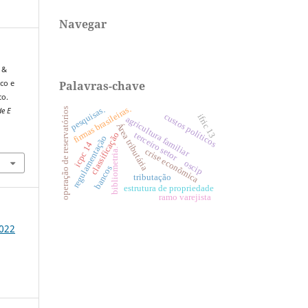
Navegar
, &
Palavras-chave
ico e
co.
firmas brasileiras.
pesquisas.
operação de reservatórios
de E
custos políticos
ifric 13
agricultura familiar
Área tributária
terceiro setor
classificação
regulamentação
3
icpc 14
bibliometria.
crise econômica
oscip
bancos
tributação
estrutura de propriedade
ramo varejista
2022