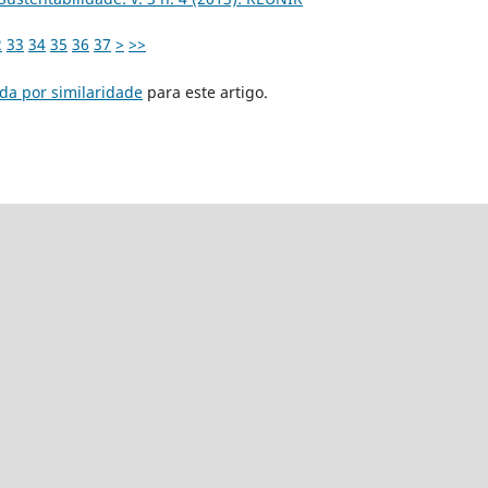
2
33
34
35
36
37
>
>>
da por similaridade
para este artigo.