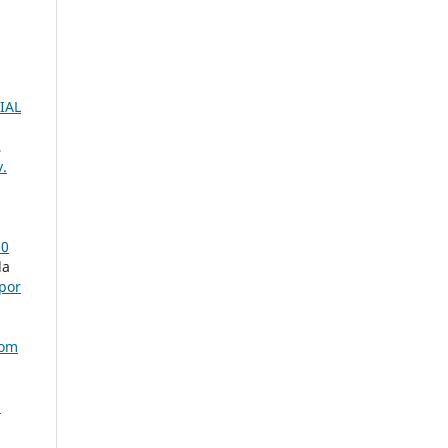
IAL
,
v.
20
da
por
com
S