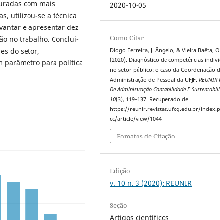
turadas com mais
2020-10-05
, utilizou-se a técnica
evantar e apresentar dez
Como Citar
ão no trabalho. Conclui-
es do setor,
Diogo Ferreira, J. Ângelo, & Vieira Baêta, O
(2020). Diagnóstico de competências indivi
m parâmetro para política
no setor público: o caso da Coordenação 
Administração de Pessoal da UFJF.
REUNIR R
De Administração Contabilidade E Sustentabil
10
(3), 119–137. Recuperado de
https://reunir.revistas.ufcg.edu.br/index
cc/article/view/1044
Fomatos de Citação
Edição
v. 10 n. 3 (2020): REUNIR
Seção
Artigos científicos