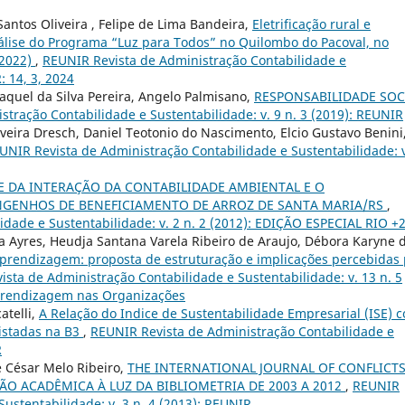
antos Oliveira , Felipe de Lima Bandeira,
Eletrificação rural e
lise do Programa “Luz para Todos” no Quilombo do Pacoval, no
-2022)
,
REUNIR Revista de Administração Contabilidade e
: 14, 3, 2024
aquel da Silva Pereira, Angelo Palmisano,
RESPONSABILIDADE SOC
tração Contabilidade e Sustentabilidade: v. 9 n. 3 (2019): REUNIR
eira Dresch, Daniel Teotonio do Nascimento, Elcio Gustavo Benini
UNIR Revista de Administração Contabilidade e Sustentabilidade: 
E DA INTERAÇÃO DA CONTABILIDADE AMBIENTAL E O
GENHOS DE BENEFICIAMENTO DE ARROZ DE SANTA MARIA/RS
,
dade e Sustentabilidade: v. 2 n. 2 (2012): EDIÇÃO ESPECIAL RIO +
nia Ayres, Heudja Santana Varela Ribeiro de Araujo, Débora Karyne 
prendizagem: proposta de estruturação e implicações percebidas 
sta de Administração Contabilidade e Sustentabilidade: v. 13 n. 5
Aprendizagem nas Organizações
atelli,
A Relação do Indice de Sustentabilidade Empresarial (ISE) 
istadas na B3
,
REUNIR Revista de Administração Contabilidade e
R
e César Melo Ribeiro,
THE INTERNATIONAL JOURNAL OF CONFLICT
 ACADÊMICA À LUZ DA BIBLIOMETRIA DE 2003 A 2012
,
REUNIR
ustentabilidade: v. 3 n. 4 (2013): REUNIR