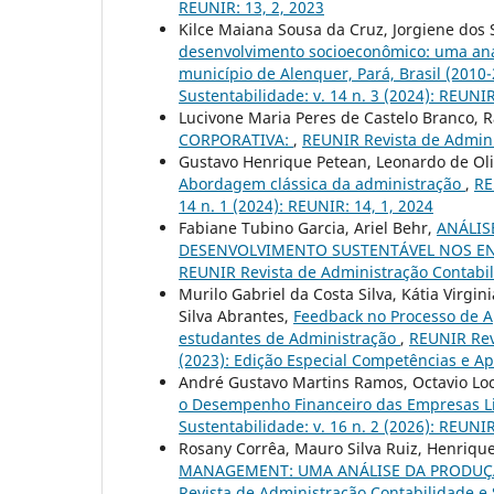
REUNIR: 13, 2, 2023
Kilce Maiana Sousa da Cruz, Jorgiene dos S
desenvolvimento socioeconômico: uma aná
município de Alenquer, Pará, Brasil (2010
Sustentabilidade: v. 14 n. 3 (2024): REUNIR
Lucivone Maria Peres de Castelo Branco, R
CORPORATIVA:
,
REUNIR Revista de Adminis
Gustavo Henrique Petean, Leonardo de Oliv
Abordagem clássica da administração
,
RE
14 n. 1 (2024): REUNIR: 14, 1, 2024
Fabiane Tubino Garcia, Ariel Behr,
ANÁLIS
DESENVOLVIMENTO SUSTENTÁVEL NOS EN
REUNIR Revista de Administração Contabili
Murilo Gabriel da Costa Silva, Kátia Virgi
Silva Abrantes,
Feedback no Processo de A
estudantes de Administração
,
REUNIR Revi
(2023): Edição Especial Competências e 
André Gustavo Martins Ramos, Octavio Loc
o Desempenho Financeiro das Empresas L
Sustentabilidade: v. 16 n. 2 (2026): REUNI
Rosany Corrêa, Mauro Silva Ruiz, Henriqu
MANAGEMENT: UMA ANÁLISE DA PRODUÇÃO
Revista de Administração Contabilidade e S