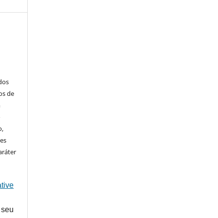
ados
os de
m
o
o,
ões
aráter
tive
 seu