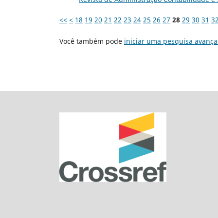
<<
<
18
19
20
21
22
23
24
25
26
27
28
29
30
31
3
Você também pode
iniciar uma pesquisa avança