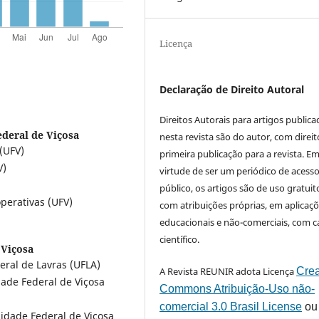
Licença
Declaração de Direito Autoral
Direitos Autorais para artigos public
ederal de Viçosa
nesta revista são do autor, com direit
(UFV)
primeira publicação para a revista. E
V)
virtude de ser um periódico de acess
público, os artigos são de uso gratuit
perativas (UFV)
com atribuições próprias, em aplicaç
educacionais e não-comerciais, com c
científico.
 Viçosa
ral de Lavras (UFLA)
A Revista REUNIR adota Licença
Crea
ade Federal de Viçosa
Commons Atribuição-Uso não-
comercial 3.0 Brasil License
ou
idade Federal de Viçosa