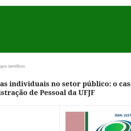
igos científicos
s individuais no setor público: o ca
tração de Pessoal da UFJF