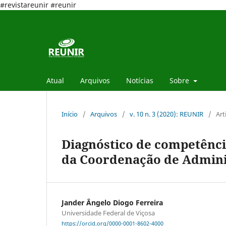
#revistareunir #reunir
Atual
Arquivos
Notícias
Sobre
Início
/
Arquivos
/
v. 10 n. 3 (2020): REUNIR
/
Art
Diagnóstico de competência
da Coordenação de Adminis
Jander Ângelo Diogo Ferreira
Universidade Federal de Viçosa
https://orcid.org/0000-0001-8602-4000