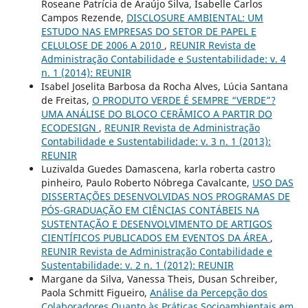
Roseane Patrícia de Araújo Silva, Isabelle Carlos
Campos Rezende,
DISCLOSURE AMBIENTAL: UM
ESTUDO NAS EMPRESAS DO SETOR DE PAPEL E
CELULOSE DE 2006 A 2010
,
REUNIR Revista de
Administração Contabilidade e Sustentabilidade: v. 4
n. 1 (2014): REUNIR
Isabel Joselita Barbosa da Rocha Alves, Lúcia Santana
de Freitas,
O PRODUTO VERDE É SEMPRE “VERDE”?
UMA ANÁLISE DO BLOCO CERÂMICO A PARTIR DO
ECODESIGN
,
REUNIR Revista de Administração
Contabilidade e Sustentabilidade: v. 3 n. 1 (2013):
REUNIR
Luzivalda Guedes Damascena, karla roberta castro
pinheiro, Paulo Roberto Nóbrega Cavalcante,
USO DAS
DISSERTAÇÕES DESENVOLVIDAS NOS PROGRAMAS DE
PÓS-GRADUAÇÃO EM CIÊNCIAS CONTÁBEIS NA
SUSTENTAÇÃO E DESENVOLVIMENTO DE ARTIGOS
CIENTÍFICOS PUBLICADOS EM EVENTOS DA ÁREA
,
REUNIR Revista de Administração Contabilidade e
Sustentabilidade: v. 2 n. 1 (2012): REUNIR
Margane da Silva, Vanessa Theis, Dusan Schreiber,
Paola Schmitt Figueiro,
Análise da Percepção dos
Colaboradores Quanto às Práticas Socioambientais em