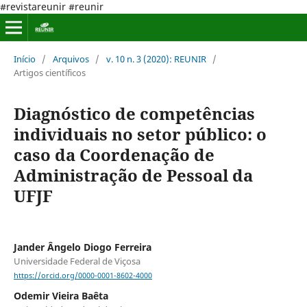
#revistareunir #reunir
Início
/
Arquivos
/
v. 10 n. 3 (2020): REUNIR
/
Artigos científicos
Diagnóstico de competências
individuais no setor público: o
caso da Coordenação de
Administração de Pessoal da
UFJF
Jander Ângelo Diogo Ferreira
Universidade Federal de Viçosa
https://orcid.org/0000-0001-8602-4000
Odemir Vieira Baêta