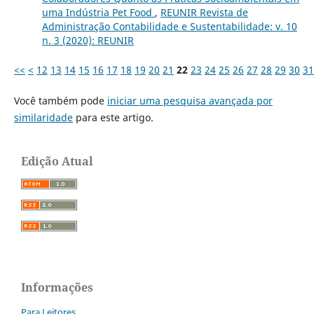
uma Indústria Pet Food
,
REUNIR Revista de
Administração Contabilidade e Sustentabilidade: v. 10
n. 3 (2020): REUNIR
<<
<
12
13
14
15
16
17
18
19
20
21
22
23
24
25
26
27
28
29
30
31
Você também pode
iniciar uma pesquisa avançada por
similaridade
para este artigo.
Edição Atual
Informações
Para Leitores