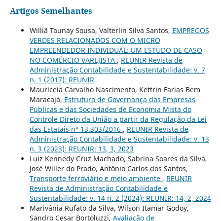
Artigos Semelhantes
Williã Taunay Sousa, Valterlin Silva Santos,
EMPREGOS
VERDES RELACIONADOS COM O MICRO
EMPREENDEDOR INDIVIDUAL: UM ESTUDO DE CASO
NO COMÉRCIO VAREJISTA
,
REUNIR Revista de
Administração Contabilidade e Sustentabilidade: v. 7
n. 1 (2017): REUNIR
Mauriceia Carvalho Nascimento, Kettrin Farias Bem
Maracajá,
Estrutura de Governança das Empresas
Públicas e das Sociedades de Economia Mista do
Controle Direto da União a partir da Regulação da Lei
das Estatais n° 13.303/2016
,
REUNIR Revista de
Administração Contabilidade e Sustentabilidade: v. 13
n. 3 (2023): REUNIR: 13, 3, 2023
Luiz Kennedy Cruz Machado, Sabrina Soares da Silva,
José Willer do Prado, Antônio Carlos dos Santos,
Transporte ferroviário e meio ambiente
,
REUNIR
Revista de Administração Contabilidade e
Sustentabilidade: v. 14 n. 2 (2024): REUNIR: 14, 2, 2024
Marivânia Rufato da Silva, Wilson Itamar Godoy,
Sandro Cesar Bortoluzzi,
Avaliação de