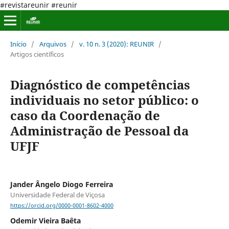
#revistareunir #reunir
Início
/
Arquivos
/
v. 10 n. 3 (2020): REUNIR
/
Artigos científicos
Diagnóstico de competências
individuais no setor público: o
caso da Coordenação de
Administração de Pessoal da
UFJF
Jander Ângelo Diogo Ferreira
Universidade Federal de Viçosa
https://orcid.org/0000-0001-8602-4000
Odemir Vieira Baêta