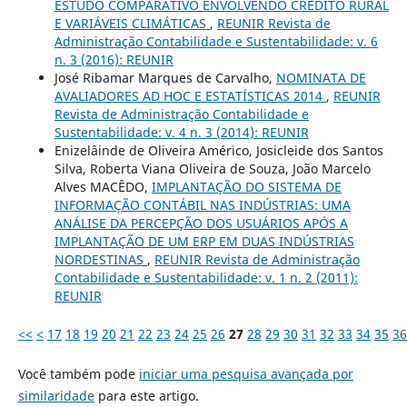
ESTUDO COMPARATIVO ENVOLVENDO CRÉDITO RURAL
E VARIÁVEIS CLIMÁTICAS
,
REUNIR Revista de
Administração Contabilidade e Sustentabilidade: v. 6
n. 3 (2016): REUNIR
José Ribamar Marques de Carvalho,
NOMINATA DE
AVALIADORES AD HOC E ESTATÍSTICAS 2014
,
REUNIR
Revista de Administração Contabilidade e
Sustentabilidade: v. 4 n. 3 (2014): REUNIR
Enizelâinde de Oliveira Américo, Josicleide dos Santos
Silva, Roberta Viana Oliveira de Souza, João Marcelo
Alves MACÊDO,
IMPLANTAÇÃO DO SISTEMA DE
INFORMAÇÃO CONTÁBIL NAS INDÚSTRIAS: UMA
ANÁLISE DA PERCEPÇÃO DOS USUÁRIOS APÓS A
IMPLANTAÇÃO DE UM ERP EM DUAS INDÚSTRIAS
NORDESTINAS
,
REUNIR Revista de Administração
Contabilidade e Sustentabilidade: v. 1 n. 2 (2011):
REUNIR
<<
<
17
18
19
20
21
22
23
24
25
26
27
28
29
30
31
32
33
34
35
36
Você também pode
iniciar uma pesquisa avançada por
similaridade
para este artigo.