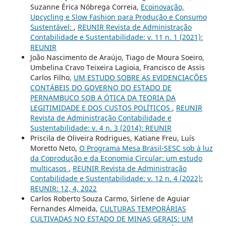
Suzanne Érica Nóbrega Correia,
Ecoinovação,
Upcycling e Slow Fashion para Produção e Consumo
Sustentável:
,
REUNIR Revista de Administração
Contabilidade e Sustentabilidade: v. 11 n. 1 (2021):
REUNIR
João Nascimento de Araújo, Tiago de Moura Soeiro,
Umbelina Cravo Teixeira Lagioia, Francisco de Assis
Carlos Filho,
UM ESTUDO SOBRE AS EVIDENCIAÇÕES
CONTÁBEIS DO GOVERNO DO ESTADO DE
PERNAMBUCO SOB A ÓTICA DA TEORIA DA
LEGITIMIDADE E DOS CUSTOS POLÍTICOS
,
REUNIR
Revista de Administração Contabilidade e
Sustentabilidade: v. 4 n. 3 (2014): REUNIR
Priscila de Oliveira Rodrigues, Katiane Freu, Luís
Moretto Neto,
O Programa Mesa Brasil-SESC sob à luz
da Coprodução e da Economia Circular: um estudo
multicasos
,
REUNIR Revista de Administração
Contabilidade e Sustentabilidade: v. 12 n. 4 (2022):
REUNIR: 12, 4, 2022
Carlos Roberto Souza Carmo, Sirlene de Aguiar
Fernandes Almeida,
CULTURAS TEMPORÁRIAS
CULTIVADAS NO ESTADO DE MINAS GERAIS: UM