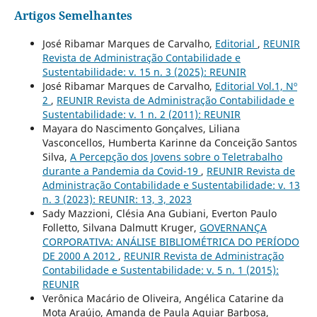
Artigos Semelhantes
José Ribamar Marques de Carvalho,
Editorial
,
REUNIR
Revista de Administração Contabilidade e
Sustentabilidade: v. 15 n. 3 (2025): REUNIR
José Ribamar Marques de Carvalho,
Editorial Vol.1, Nº
2
,
REUNIR Revista de Administração Contabilidade e
Sustentabilidade: v. 1 n. 2 (2011): REUNIR
Mayara do Nascimento Gonçalves, Liliana
Vasconcellos, Humberta Karinne da Conceição Santos
Silva,
A Percepção dos Jovens sobre o Teletrabalho
durante a Pandemia da Covid-19
,
REUNIR Revista de
Administração Contabilidade e Sustentabilidade: v. 13
n. 3 (2023): REUNIR: 13, 3, 2023
Sady Mazzioni, Clésia Ana Gubiani, Everton Paulo
Folletto, Silvana Dalmutt Kruger,
GOVERNANÇA
CORPORATIVA: ANÁLISE BIBLIOMÉTRICA DO PERÍODO
DE 2000 A 2012
,
REUNIR Revista de Administração
Contabilidade e Sustentabilidade: v. 5 n. 1 (2015):
REUNIR
Verônica Macário de Oliveira, Angélica Catarine da
Mota Araújo, Amanda de Paula Aguiar Barbosa,