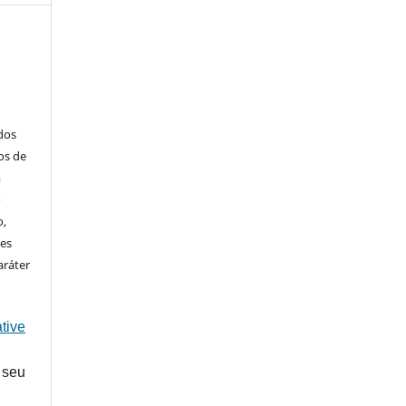
ados
os de
m
o
o,
ões
aráter
tive
 seu