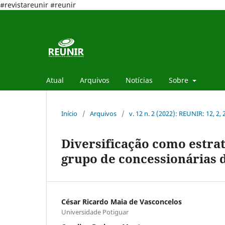
#revistareunir #reunir
Atual
Arquivos
Notícias
Sobre
Início
/
Arquivos
/
v. 12 n. 2 (2022): REUNIR: 12, 2,
Diversificação como estra
grupo de concessionárias 
César Ricardo Maia de Vasconcelos
Universidade Potiguar