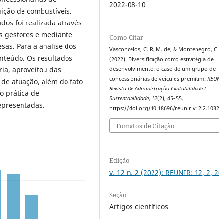
2022-08-10
buição de combustíveis.
dos foi realizada através
os gestores e mediante
Como Citar
sas. Para a análise dos
Vasconcelos, C. R. M. de, & Montenegro, C.
onteúdo. Os resultados
(2022). Diversificação como estratégia de
ria, aproveitou das
desenvolvimento: o caso de um grupo de
concessionárias de veículos premium.
REU
de atuação, além do fato
Revista De Administração Contabilidade E
o prática de
Sustentabilidade
,
12
(2), 45–55.
epresentadas.
https://doi.org/10.18696/reunir.v12i2.103
Fomatos de Citação
Edição
v. 12 n. 2 (2022): REUNIR: 12, 2, 
Seção
Artigos científicos