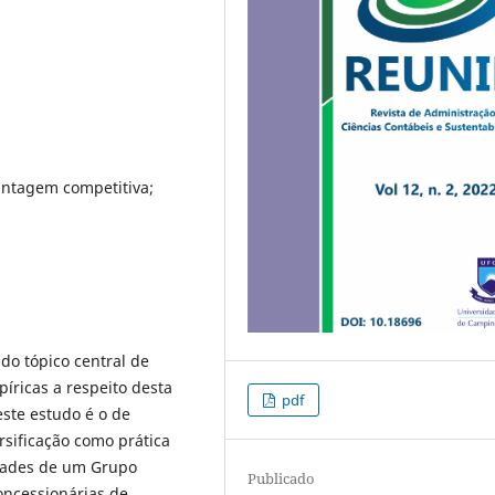
vantagem competitiva;
do tópico central de
íricas a respeito desta
pdf
este estudo é o de
rsificação como prática
dades de um Grupo
Publicado
oncessionárias de