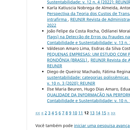
Sustentabilidade: v. 12 n. 4 (2022): REUNIR
Karla Katiuscia Nobrega de Almeida, Ant
Perspectiva da Teoria dos Custos de Trans
intrafirma
,
REUNIR Revista de Administraçã
2022
João Felipe da Costa Rocha, Odilanei Mora
Flags) na Detecção de Erros ou Fraudes 
Contabilidade e Sustentabilidade: v. 13 n. 
Váldeson Amaro Lima, Esdras da Silva Cost
PEQUENAS EMPRESAS: UM ESTUDO COM P
RONDÔNIA (BRASIL)
,
REUNIR Revista de A
REUNIR
Diego de Queiroz Machado, Fátima Regin
sustentabilidade: categorias polissêmicas
v. 10 n. 3 (2020): REUNIR
Ilse Maria Beuren, Hugo Dias Amaro, Edua
QUALIDADE DA INFORMAÇÃO NA PERFO
Contabilidade e Sustentabilidade: v. 10 n.
<<
<
2
3
4
5
6
7
8
9
10
11
12
13
14
15
>
>>
Você também pode
iniciar uma pesquisa avança