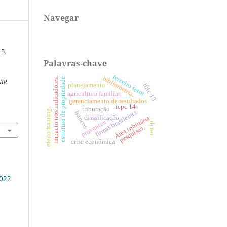
Navegar
 B.
Palavras-chave
terceiro setor
bibliometria.
impacto nos indicadores.
estrutura de propriedade
NIR
planejamento
ifric 13
agricultura familiar
gerenciamento de resultados
icpc 14
tributação
efeito framing.
firmas brasileiras.
2
bancos
classificação
Área tributária
proventos
oscip
pesquisas.
crise econômica
2022