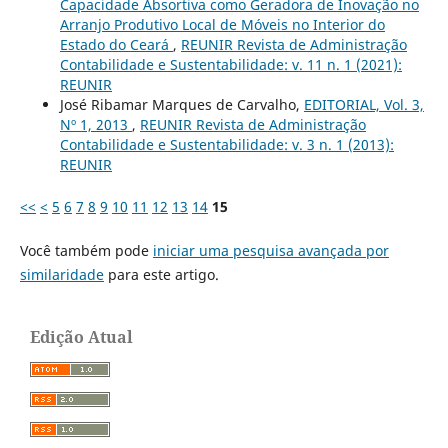
Capacidade Absortiva como Geradora de Inovação no
Arranjo Produtivo Local de Móveis no Interior do
Estado do Ceará
,
REUNIR Revista de Administração
Contabilidade e Sustentabilidade: v. 11 n. 1 (2021):
REUNIR
José Ribamar Marques de Carvalho,
EDITORIAL, Vol. 3,
Nº 1, 2013
,
REUNIR Revista de Administração
Contabilidade e Sustentabilidade: v. 3 n. 1 (2013):
REUNIR
<<
<
5
6
7
8
9
10
11
12
13
14
15
Você também pode
iniciar uma pesquisa avançada por
similaridade
para este artigo.
Edição Atual