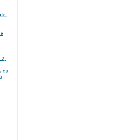
de:
 e
 2,
s da
 3