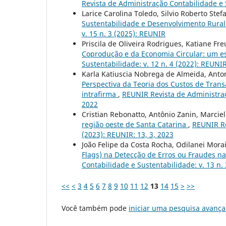
Revista de Administração Contabilidade e S
Larice Carolina Toledo, Silvio Roberto Ste
Sustentabilidade e Desenvolvimento Rura
v. 15 n. 3 (2025): REUNIR
Priscila de Oliveira Rodrigues, Katiane Fr
Coprodução e da Economia Circular: um e
Sustentabilidade: v. 12 n. 4 (2022): REUNIR
Karla Katiuscia Nobrega de Almeida, Ant
Perspectiva da Teoria dos Custos de Trans
intrafirma
,
REUNIR Revista de Administraçã
2022
Cristian Rebonatto, Antônio Zanin, Marciel
região oeste de Santa Catarina
,
REUNIR Re
(2023): REUNIR: 13, 3, 2023
João Felipe da Costa Rocha, Odilanei Mora
Flags) na Detecção de Erros ou Fraudes 
Contabilidade e Sustentabilidade: v. 13 n. 
<<
<
3
4
5
6
7
8
9
10
11
12
13
14
15
>
>>
Você também pode
iniciar uma pesquisa avança