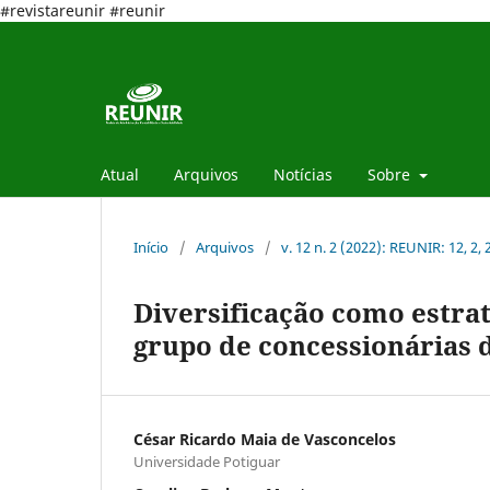
#revistareunir #reunir
Atual
Arquivos
Notícias
Sobre
Início
/
Arquivos
/
v. 12 n. 2 (2022): REUNIR: 12, 2,
Diversificação como estra
grupo de concessionárias 
César Ricardo Maia de Vasconcelos
Universidade Potiguar