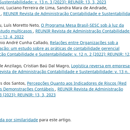
ustentabilidade: v. 13 n. 3 (2023): REUNIR: 13, 3, 2023
fani, Luciano Ferreira de Lima, Sandra Mara de Andrade,
l
,
REUNIR Revista de Administração Contabilidade e Sustentabilida
eu, Luís Moretto Neto,
O Programa Mesa Brasil-SESC sob à luz da
studo multicasos
,
REUNIR Revista de Administração Contabilidade
: 12, 4, 2022
onio André Cunha Callado,
Relações entre Organizações sob a
ação: um estudo sobre as práticas de contabilidade gerencial
o Contabilidade e Sustentabilidade: v. 12 n. 2 (2022): REUNIR: 12,
le Anzilago, Cristian Baú Dal Magro,
Logística reversa em empresa
vista de Administração Contabilidade e Sustentabilidade: v. 13 n.
is dos Santos,
Percepções Quanto aos Indicadores de Riscos (Red
nas Demonstrações Contábeis
,
REUNIR Revista de Administração
3 (2023): REUNIR: 13, 3, 2023
da por similaridade
para este artigo.