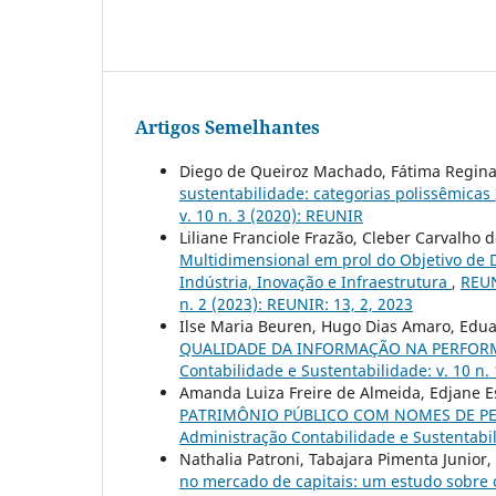
Artigos Semelhantes
Diego de Queiroz Machado, Fátima Regin
sustentabilidade: categorias polissêmicas
v. 10 n. 3 (2020): REUNIR
Liliane Franciole Frazão, Cleber Carvalho d
Multidimensional em prol do Objetivo de
Indústria, Inovação e Infraestrutura
,
REUN
n. 2 (2023): REUNIR: 13, 2, 2023
Ilse Maria Beuren, Hugo Dias Amaro, Edua
QUALIDADE DA INFORMAÇÃO NA PERFO
Contabilidade e Sustentabilidade: v. 10 n.
Amanda Luiza Freire de Almeida, Edjane E
PATRIMÔNIO PÚBLICO COM NOMES DE PE
Administração Contabilidade e Sustentabil
Nathalia Patroni, Tabajara Pimenta Junior,
no mercado de capitais: um estudo sobre