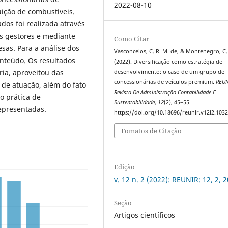
2022-08-10
buição de combustíveis.
dos foi realizada através
os gestores e mediante
Como Citar
sas. Para a análise dos
Vasconcelos, C. R. M. de, & Montenegro, C.
onteúdo. Os resultados
(2022). Diversificação como estratégia de
ria, aproveitou das
desenvolvimento: o caso de um grupo de
concessionárias de veículos premium.
REU
de atuação, além do fato
Revista De Administração Contabilidade E
o prática de
Sustentabilidade
,
12
(2), 45–55.
epresentadas.
https://doi.org/10.18696/reunir.v12i2.103
Fomatos de Citação
Edição
v. 12 n. 2 (2022): REUNIR: 12, 2, 
Seção
Artigos científicos