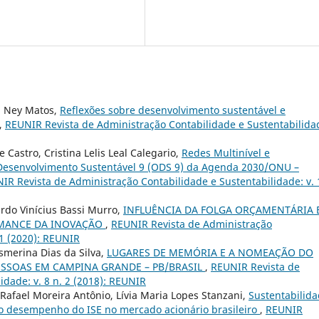
a Ney Matos,
Reflexões sobre desenvolvimento sustentável e
,
REUNIR Revista de Administração Contabilidade e Sustentabilida
e Castro, Cristina Lelis Leal Calegario,
Redes Multinível e
 Desenvolvimento Sustentável 9 (ODS 9) da Agenda 2030/ONU –
IR Revista de Administração Contabilidade e Sustentabilidade: v. 
rdo Vinícius Bassi Murro,
INFLUÊNCIA DA FOLGA ORÇAMENTÁRIA 
RMANCE DA INOVAÇÃO
,
REUNIR Revista de Administração
 1 (2020): REUNIR
smerina Dias da Silva,
LUGARES DE MEMÓRIA E A NOMEAÇÃO DO
SSOAS EM CAMPINA GRANDE – PB/BRASIL
,
REUNIR Revista de
idade: v. 8 n. 2 (2018): REUNIR
 Rafael Moreira Antônio, Lívia Maria Lopes Stanzani,
Sustentabilid
 o desempenho do ISE no mercado acionário brasileiro
,
REUNIR