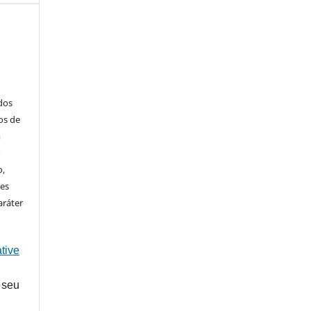
ados
os de
m
o
o,
ões
aráter
tive
 seu