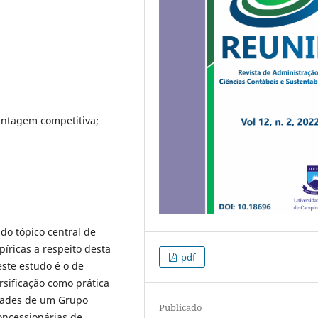
vantagem competitiva;
do tópico central de
íricas a respeito desta
pdf
este estudo é o de
rsificação como prática
dades de um Grupo
Publicado
oncessionárias de