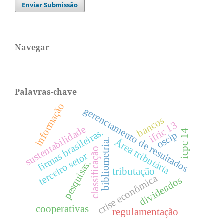
Enviar Submissão
Navegar
Palavras-chave
informação
gerenciamento de resultados
bancos
ifric 13
sustentabilidade
firmas brasileiras.
icpc 14
oscip
Área tributária
bibliometria.
classificação
terceiro setor
pesquisas.
tributação
crise econômica
dividendos
cooperativas
regulamentação