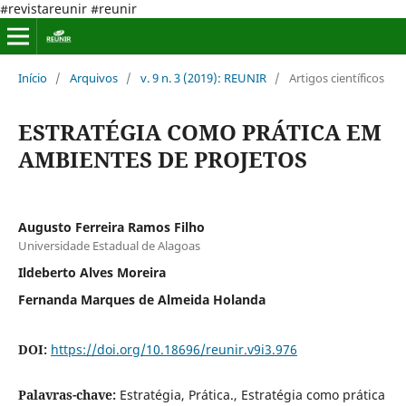
#revistareunir #reunir
Início
/
Arquivos
/
v. 9 n. 3 (2019): REUNIR
/
Artigos científicos
ESTRATÉGIA COMO PRÁTICA EM
AMBIENTES DE PROJETOS
Augusto Ferreira Ramos Filho
Universidade Estadual de Alagoas
Ildeberto Alves Moreira
Fernanda Marques de Almeida Holanda
DOI:
https://doi.org/10.18696/reunir.v9i3.976
Palavras-chave:
Estratégia, Prática., Estratégia como prática