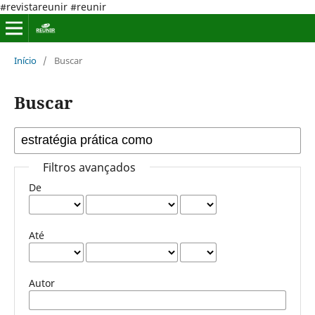
#revistareunir #reunir
Início
/
Buscar
Buscar
Filtros avançados
De
Até
Autor