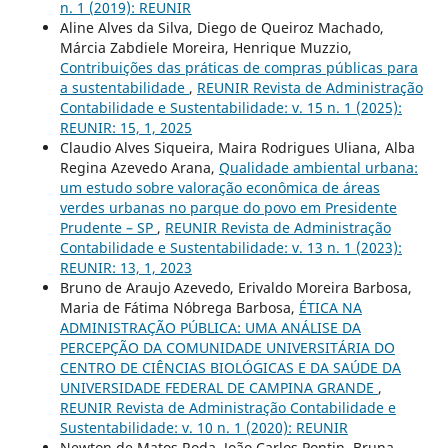
n. 1 (2019): REUNIR
Aline Alves da Silva, Diego de Queiroz Machado,
Márcia Zabdiele Moreira, Henrique Muzzio,
Contribuições das práticas de compras públicas para
a sustentabilidade
,
REUNIR Revista de Administração
Contabilidade e Sustentabilidade: v. 15 n. 1 (2025):
REUNIR: 15, 1, 2025
Claudio Alves Siqueira, Maira Rodrigues Uliana, Alba
Regina Azevedo Arana,
Qualidade ambiental urbana:
um estudo sobre valoração econômica de áreas
verdes urbanas no parque do povo em Presidente
Prudente – SP
,
REUNIR Revista de Administração
Contabilidade e Sustentabilidade: v. 13 n. 1 (2023):
REUNIR: 13, 1, 2023
Bruno de Araujo Azevedo, Erivaldo Moreira Barbosa,
Maria de Fátima Nóbrega Barbosa,
ÉTICA NA
ADMINISTRAÇÃO PÚBLICA: UMA ANÁLISE DA
PERCEPÇÃO DA COMUNIDADE UNIVERSITÁRIA DO
CENTRO DE CIÊNCIAS BIOLÓGICAS E DA SAÚDE DA
UNIVERSIDADE FEDERAL DE CAMPINA GRANDE
,
REUNIR Revista de Administração Contabilidade e
Sustentabilidade: v. 10 n. 1 (2020): REUNIR
Newton de Matos Roda, João Carlos Pontin, Bruna