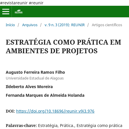
#revistareunir #reunir
Início
/
Arquivos
/
v. 9 n. 3 (2019): REUNIR
/
Artigos científicos
ESTRATÉGIA COMO PRÁTICA EM
AMBIENTES DE PROJETOS
Augusto Ferreira Ramos Filho
Universidade Estadual de Alagoas
Ildeberto Alves Moreira
Fernanda Marques de Almeida Holanda
DOI:
https://doi.org/10.18696/reunir.v9i3.976
Palavras-chave:
Estratégia, Prática., Estratégia como prática