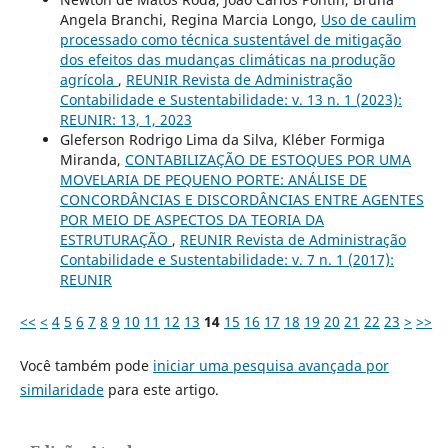
Angela Branchi, Regina Marcia Longo,
Uso de caulim
processado como técnica sustentável de mitigação
dos efeitos das mudanças climáticas na produção
agrícola
,
REUNIR Revista de Administração
Contabilidade e Sustentabilidade: v. 13 n. 1 (2023):
REUNIR: 13, 1, 2023
Gleferson Rodrigo Lima da Silva, Kléber Formiga
Miranda,
CONTABILIZAÇÃO DE ESTOQUES POR UMA
MOVELARIA DE PEQUENO PORTE: ANÁLISE DE
CONCORDÂNCIAS E DISCORDÂNCIAS ENTRE AGENTES
POR MEIO DE ASPECTOS DA TEORIA DA
ESTRUTURAÇÃO
,
REUNIR Revista de Administração
Contabilidade e Sustentabilidade: v. 7 n. 1 (2017):
REUNIR
<<
<
4
5
6
7
8
9
10
11
12
13
14
15
16
17
18
19
20
21
22
23
>
>>
Você também pode
iniciar uma pesquisa avançada por
similaridade
para este artigo.