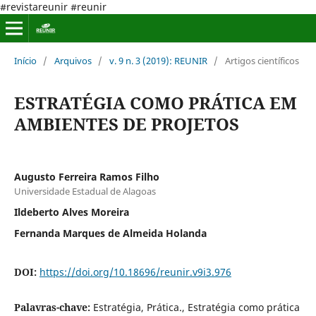
#revistareunir #reunir
Início
/
Arquivos
/
v. 9 n. 3 (2019): REUNIR
/
Artigos científicos
ESTRATÉGIA COMO PRÁTICA EM
AMBIENTES DE PROJETOS
Augusto Ferreira Ramos Filho
Universidade Estadual de Alagoas
Ildeberto Alves Moreira
Fernanda Marques de Almeida Holanda
DOI:
https://doi.org/10.18696/reunir.v9i3.976
Palavras-chave:
Estratégia, Prática., Estratégia como prática