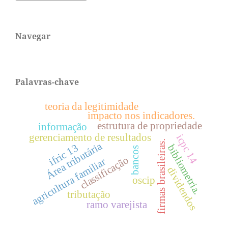
Navegar
Palavras-chave
teoria da legitimidade
impacto nos indicadores.
estrutura de propriedade
informação
gerenciamento de resultados
icpc 14
firmas brasileiras.
Área tributária
ifric 13
bibliometria.
bancos
classificação
agricultura familiar
dividendos
oscip
tributação
ramo varejista