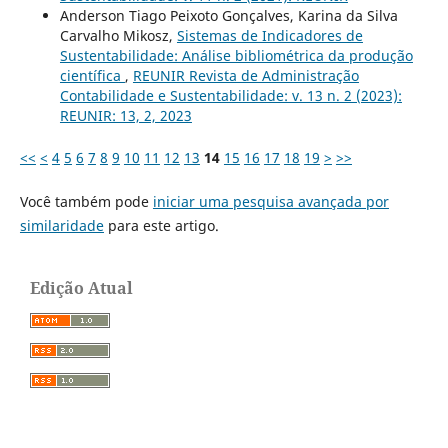
Anderson Tiago Peixoto Gonçalves, Karina da Silva
Carvalho Mikosz,
Sistemas de Indicadores de
Sustentabilidade: Análise bibliométrica da produção
científica
,
REUNIR Revista de Administração
Contabilidade e Sustentabilidade: v. 13 n. 2 (2023):
REUNIR: 13, 2, 2023
<<
<
4
5
6
7
8
9
10
11
12
13
14
15
16
17
18
19
>
>>
Você também pode
iniciar uma pesquisa avançada por
similaridade
para este artigo.
Edição Atual