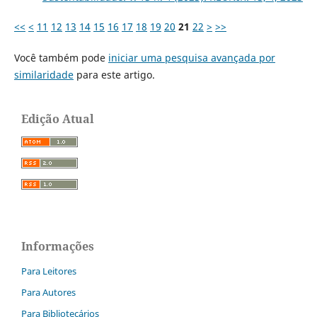
<<
<
11
12
13
14
15
16
17
18
19
20
21
22
>
>>
Você também pode
iniciar uma pesquisa avançada por
similaridade
para este artigo.
Edição Atual
Informações
Para Leitores
Para Autores
Para Bibliotecários