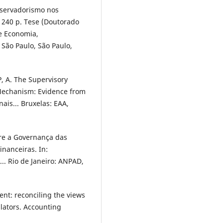
nservadorismo nos
. 240 p. Tese (Doutorado
e Economia,
São Paulo, São Paulo,
, A. The Supervisory
Mechanism: Evidence from
is... Bruxelas: EAA,
tre a Governança das
nanceiras. In:
.. Rio de Janeiro: ANPAD,
t: reconciling the views
lators. Accounting