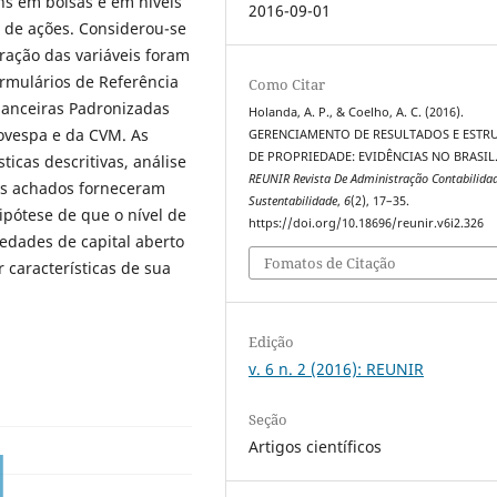
ns em bolsas e em níveis
2016-09-01
 de ações. Considerou-se
ração das variáveis foram
rmulários de Referência
Como Citar
nanceiras Padronizadas
Holanda, A. P., & Coelho, A. C. (2016).
Bovespa e da CVM. As
GERENCIAMENTO DE RESULTADOS E ESTR
DE PROPRIEDADE: EVIDÊNCIAS NO BRASIL
ticas descritivas, análise
REUNIR Revista De Administração Contabilida
 Os achados forneceram
Sustentabilidade
,
6
(2), 17–35.
ipótese de que o nível de
https://doi.org/10.18696/reunir.v6i2.326
edades de capital aberto
Fomatos de Citação
 características de sua
Edição
v. 6 n. 2 (2016): REUNIR
Seção
Artigos científicos