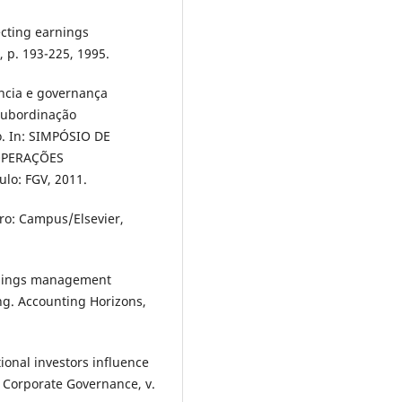
cting earnings
 p. 193-225, 1995.
ncia e governança
 subordinação
o. In: SIMPÓSIO DE
OPERAÇÕES
ulo: FGV, 2011.
ro: Campus/Elsevier,
arnings management
ing. Accounting Horizons,
ional investors influence
 Corporate Governance, v.