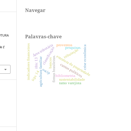
Navegar
Palavras-chave
UTURA
.
Área tributária
proventos
indicadores financeiros
crise econômica
de E
pesquisas.
classificação
tributação
estrutura de propriedade
firmas brasileiras.
agricultura familiar
ifric 13
bancos
custos políticos
oscip
icpc 14
bibliometria.
sustentabilidade
ramo varejista