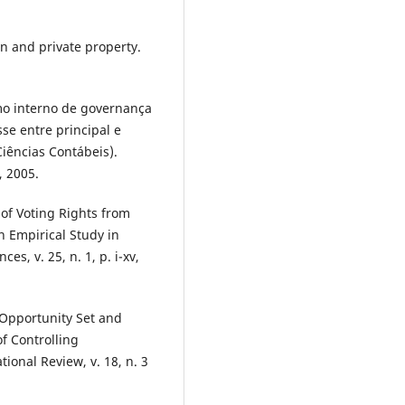
n and private property.
o interno de governança
sse entre principal e
iências Contábeis).
, 2005.
of Voting Rights from
 Empirical Study in
s, v. 25, n. 1, p. i-xv,
 Opportunity Set and
f Controlling
ional Review, v. 18, n. 3