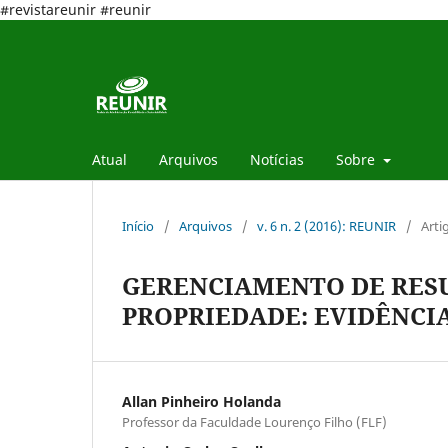
#revistareunir #reunir
Atual
Arquivos
Notícias
Sobre
Início
/
Arquivos
/
v. 6 n. 2 (2016): REUNIR
/
Arti
GERENCIAMENTO DE RESU
PROPRIEDADE: EVIDÊNCIA
Allan Pinheiro Holanda
Professor da Faculdade Lourenço Filho (FLF)