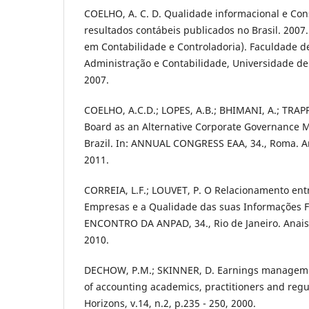
COELHO, A. C. D. Qualidade informacional e Co
resultados contábeis publicados no Brasil. 2007
em Contabilidade e Controladoria). Faculdade d
Administração e Contabilidade, Universidade de 
2007.
COELHO, A.C.D.; LOPES, A.B.; BHIMANI, A.; TRAPP
Board as an Alternative Corporate Governance 
Brazil. In: ANNUAL CONGRESS EAA, 34., Roma. Ana
2011.
CORREIA, L.F.; LOUVET, P. O Relacionamento en
Empresas e a Qualidade das suas Informações Fi
ENCONTRO DA ANPAD, 34., Rio de Janeiro. Anais.
2010.
DECHOW, P.M.; SKINNER, D. Earnings managemen
of accounting academics, practitioners and regu
Horizons, v.14, n.2, p.235 - 250, 2000.