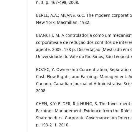
n. 3, p. 467-498, 2008.
BERLE, A.A.; MEANS, G.C. The modern corporatio
New York: Macmillan, 1932.
BIANCHI, M. A controladoria como um mecanism
corporativa e de redução dos conflitos de intere
agente. 2005. 158 p. Dissertação (Mestrado em C
Universidade do Vale do Rio Sinos, São Leopoldo
BOZEC, Y. Ownership Concentration, Separation 
Cash Flow Rights, and Earnings Management: An
Canada. Canadian Journal of Administrative Science
2008.
CHEN, K.Y; ELDER, R.J; HUNG, S. The Investment
Earnings Management: Evidence from the Role o
Shareholders. Corporate Governance: An Internat
p. 193-211, 2010.