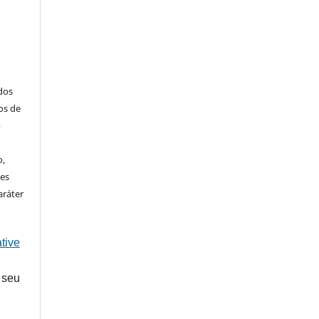
ados
os de
m
o
o,
ões
aráter
tive
 seu